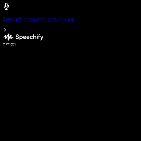
Speechify משיקה תמלול קול להקלדה
לכתוב פי 5 מהר יותר עם הכתבה קולית
מוצרים
למידע נוסף