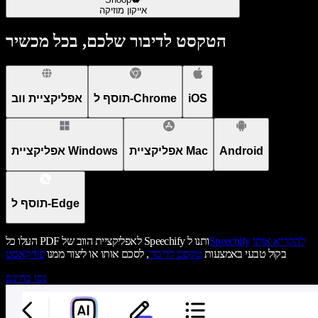
אייקון מוזיקה
הטקסט לדיבור שלכם, בכל מכשיר
iOS
תוסף ל-Chrome
אפליקציית ווב
Android
אפליקציית Mac
אפליקציית Windows
תוסף ל-Edge
להקריא אותו
Speechify
העלו כל PDF לאפליקציית הווב של Speechify ותנו ל
בקול טבעי באמצעות
טקסט לדיבור
, לסכם אותו או ליצור ממנו
פודקאסט
נסו בחינם