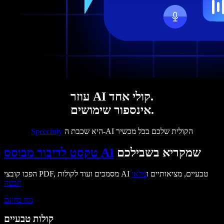
עוזר AI קולי אחד.
אינספור שימושים.
היא שכבת ה-AI הקולית שלכם בכל מכשיר
Speechify
שמקריא בשבילכם
טקסט לדיבור מבוסס AI
הפכו קובצי PDF, מסמכים ועוד לקולות AI טבעיים, מציאותיים ו
מלאי
הבעה
נסו בחינם
קולות טבעיים