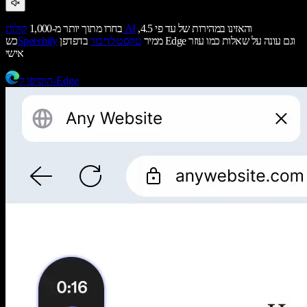
והאזינו במהירות של עד פי 4.5,
קולות AI
בחרו מתוך יותר מ-1,000
ממיר
טקסט לדיבור
בדפדפן Edge וגם עונה על שאלות כמו עוזר
Speechify
כש
אישי
הוסיפו ל-Edge