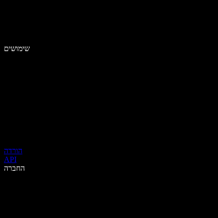
שימושים
הורדה
API
החברה