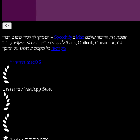
הופכת את הדיבור שלכם
Mac
ב
Speechify
הפסיקו להקליד ופשוט דברו –
לטקסט מדויק בכל האפליקציות, כמו Slack, Outlook, Cursor ועוד, וגם
מקריאה
כל טקסט שמופיע על המסך
הורידו ל-macOS
App Store
אפליקציית היום
435 אלף ביקורות
4.7