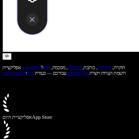
חוקרת,
מקריאה
, כותבת,
מכתיבה
, מסכמת,
iOS
ל
Speechify
אפליקציית
רושמת הערות ויוצרת
פודקאסטים
עבורכם — בעזרת
קול
ו
טקסט לדיבור
App Store
אפליקציית היום