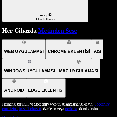
Snoop
Müzik İkonu
Her Cihazda
Metinden Sese
WEB UYGULAMASI
CHROME EKLENTİSİ
iOS
WINDOWS UYGULAMASI
MAC UYGULAMASI
ANDROID
EDGE EKLENTİSİ
Herhangi bir PDF'yi Speechify web uygulamasına yükleyin;
Speechify
onu sizin için sesli okusun,
özetlesin veya
podcast
e dönüştürsün