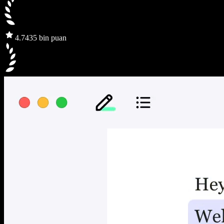
4.7
435 bin puan