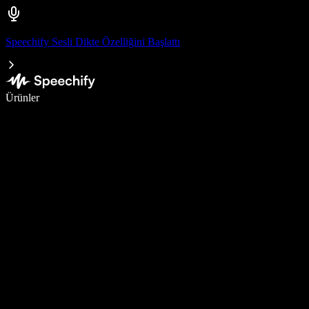
Speechify Sesli Dikte Özelliğini Başlattı
Sesli yazmayla 5 kat daha hızlı yazın
Ürünler
Daha Fazlasını Öğrenin