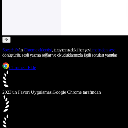
Speechify
'ın
Chrome eklentisi
, tarayıcınızdaki her şeyi
metinden sese
dönüştürür, sesli yazma sağlar ve okuduklarınızla ilgili soruları yanıtlar
Chrome'a Ekle
2023'ün Favori Uygulaması
Google Chrome tarafından