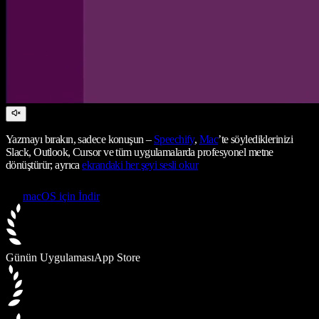
Yazmayı bırakın, sadece konuşun –
Speechify
,
Mac
’te söylediklerinizi
Slack, Outlook, Cursor ve tüm uygulamalarda profesyonel metne
dönüştürür; ayrıca
ekrandaki her şeyi sesli okur
macOS için İndir
Günün Uygulaması
App Store