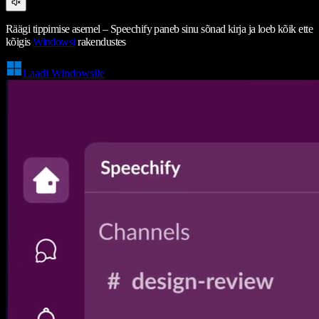
Räägi tippimise asemel – Speechify paneb sinu sõnad kirja ja loeb kõik ette
kõigis
Windowsi
rakendustes
Laadi Windowsile