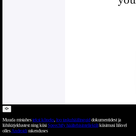
Muuda mistahes
tekst kõneks
,
loo taskuhäälinguid
dokumentidest ja
lühikirjeldustest ning küsi
Speechify häältehisintellektilt
küsimusi liikvel
olles
Androidi
rakenduses