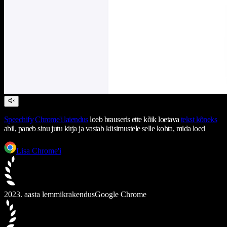
Speechify
Chrome'i laiendus
loeb brauseris ette kõik loetava
tekst kõneks
abil, paneb sinu jutu kirja ja vastab küsimustele selle kohta, mida loed
Lisa Chrome'i
2023. aasta lemmikrakendus
Google Chrome