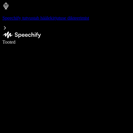
Speechify tutvustab häälekirjutuse dikteerimist
Kirjuta häälega 5× kiiremini
Tooted
Loe lähemalt