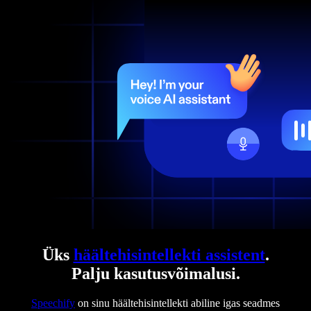
Üks
häältehisintellekti assistent
.
Palju kasutusvõimalusi.
Speechify
on sinu häältehisintellekti abiline igas seadmes