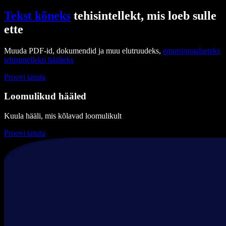
Tekst kõneks
tehisintellekt, mis loeb sulle
ette
Muuda PDF-id, dokumendid ja muu elutruudeks,
emotsionaalseteks
tehisintellekti häälteks
Proovi tasuta
Loomulikud hääled
Kuula hääli, mis kõlavad loomulikult
Proovi tasuta