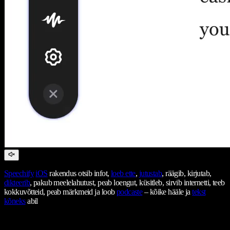
Speechify
iOS
rakendus otsib infot,
loeb ette
,
jutustab
, räägib, kirjutab,
dikteerib
, pakub meelelahutust, peab loengut, küsitleb, sirvib internetti, teeb
kokkuvõtteid, peab märkmeid ja loob
podcaste
– kõike hääle ja
tekst
kõneks
abil