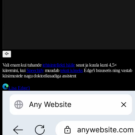
Vali enam kui tuhande
tehisintellekti hääle
seast ja kuula kuni 4,5×
kiiremini, kui
Speechify
muudab
teksti kõneks
Edge'i brauseris ning vastab
küsimustele nagu doktorikraadiga assistent
Lisa Edge'i