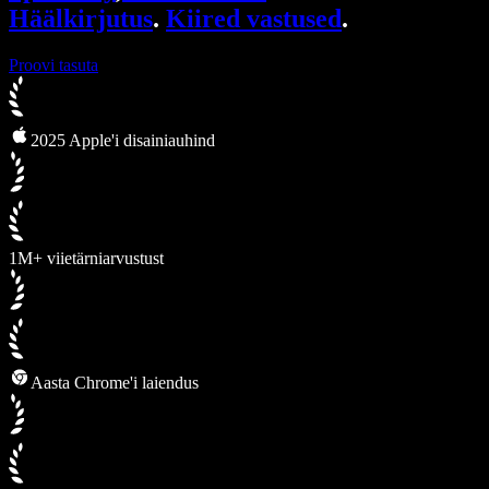
Häälkirjutus
.
Kiired vastused
.
Proovi tasuta
2025 Apple'i disainiauhind
1M+ viietärniarvustust
Aasta Chrome'i laiendus