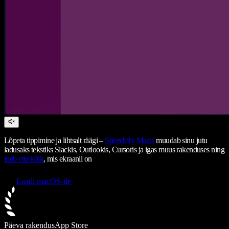
Lõpeta tippimine ja lihtsalt räägi –
Speechify
Macis
muudab sinu jutu
ladusaks tekstiks Slackis, Outlookis, Cursoris ja igas muus rakenduses ning
loeb ette kõik
, mis ekraanil on
Laadi macOS-ile
Päeva rakendus
App Store