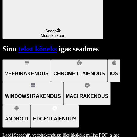
Snoop
Muusikaikoon
Sinu
tekst kõneks
igas seadmes
VEEBIRAKENDUS
CHROME'I LAIENDUS
iOS
WINDOWSI RAKENDUS
MACI RAKENDUS
ANDROID
EDGE'I LAIENDUS
Laadi Speechify veebirakendusse üles ükskõik milline PDF ja lase