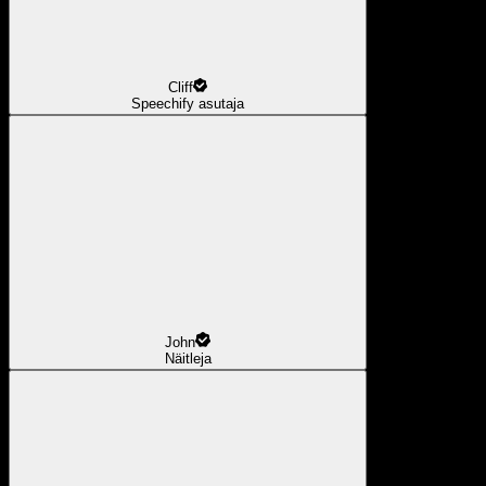
Cliff
Speechify asutaja
John
Näitleja