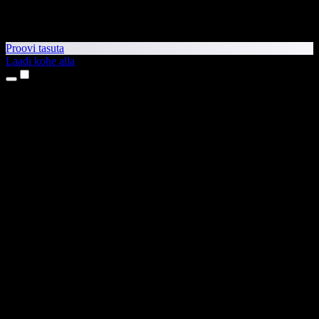
Proovi tasuta
Laadi kohe alla
Tooted
Tekst kõneks
iPhone’i ja iPadi rakendused
Androidi rakendus
Chrome’i laiendus
Edge’i laiendus
Veebirakendus
Maci rakendus
Windowsi rakendus