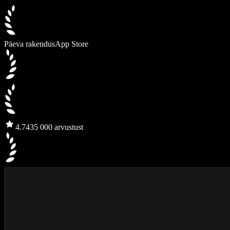
Päeva rakendus
App Store
4.7
435 000 arvustust