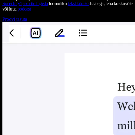
Speechify'l
see ette lugeda
loomuliku
tekst kõneks
häälega, teha kokkuvõte
või luua
podcast
Proovi tasuta