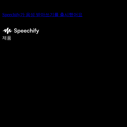
Speechify가 음성 받아쓰기를 출시했어요
음성 입력으로 5배 더 빠르게 작성하세요
제품
자세히 보기