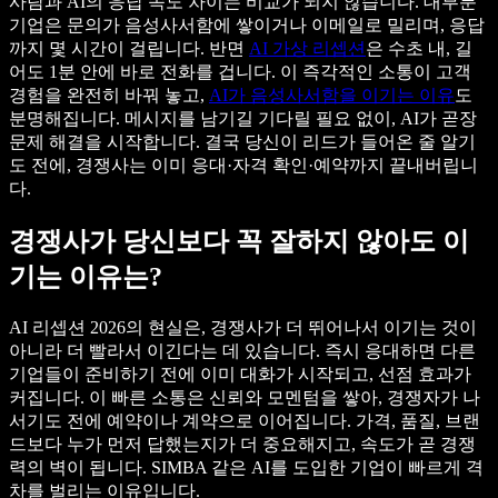
사람과 AI의 응답 속도 차이는 비교가 되지 않습니다. 대부분
기업은 문의가 음성사서함에 쌓이거나 이메일로 밀리며, 응답
까지 몇 시간이 걸립니다. 반면
AI 가상 리셉션
은 수초 내, 길
어도 1분 안에 바로 전화를 겁니다. 이 즉각적인 소통이 고객
경험을 완전히 바꿔 놓고,
AI가 음성사서함을 이기는 이유
도
분명해집니다. 메시지를 남기길 기다릴 필요 없이, AI가 곧장
문제 해결을 시작합니다. 결국 당신이 리드가 들어온 줄 알기
도 전에, 경쟁사는 이미 응대·자격 확인·예약까지 끝내버립니
다.
경쟁사가 당신보다 꼭 잘하지 않아도 이
기는 이유는?
AI 리셉션 2026의 현실은, 경쟁사가 더 뛰어나서 이기는 것이
아니라 더 빨라서 이긴다는 데 있습니다. 즉시 응대하면 다른
기업들이 준비하기 전에 이미 대화가 시작되고, 선점 효과가
커집니다. 이 빠른 소통은 신뢰와 모멘텀을 쌓아, 경쟁자가 나
서기도 전에 예약이나 계약으로 이어집니다. 가격, 품질, 브랜
드보다 누가 먼저 답했는지가 더 중요해지고, 속도가 곧 경쟁
력의 벽이 됩니다. SIMBA 같은 AI를 도입한 기업이 빠르게 격
차를 벌리는 이유입니다.