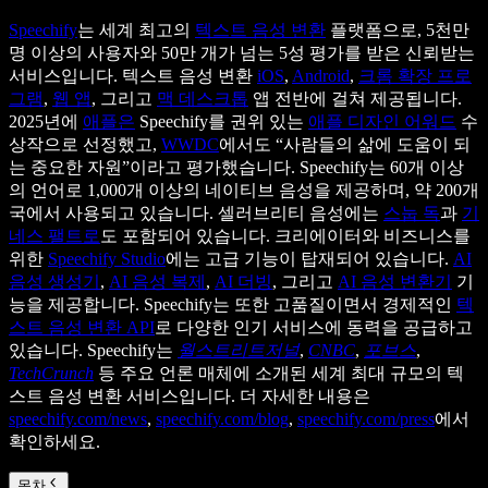
Speechify
는 세계 최고의
텍스트 음성 변환
플랫폼으로, 5천만
명 이상의 사용자와 50만 개가 넘는 5성 평가를 받은 신뢰받는
서비스입니다. 텍스트 음성 변환
iOS
,
Android
,
크롬 확장 프로
그램
,
웹 앱
, 그리고
맥 데스크톱
앱 전반에 걸쳐 제공됩니다.
2025년에
애플은
Speechify를 권위 있는
애플 디자인 어워드
수
상작으로 선정했고,
WWDC
에서도 “사람들의 삶에 도움이 되
는 중요한 자원”이라고 평가했습니다. Speechify는 60개 이상
의 언어로 1,000개 이상의 네이티브 음성을 제공하며, 약 200개
국에서 사용되고 있습니다. 셀러브리티 음성에는
스눕 독
과
기
네스 팰트로
도 포함되어 있습니다. 크리에이터와 비즈니스를
위한
Speechify Studio
에는 고급 기능이 탑재되어 있습니다.
AI
음성 생성기
,
AI 음성 복제
,
AI 더빙
, 그리고
AI 음성 변환기
기
능을 제공합니다. Speechify는 또한 고품질이면서 경제적인
텍
스트 음성 변환 API
로 다양한 인기 서비스에 동력을 공급하고
있습니다. Speechify는
월스트리트저널
,
CNBC
,
포브스
,
TechCrunch
등 주요 언론 매체에 소개된 세계 최대 규모의 텍
스트 음성 변환 서비스입니다. 더 자세한 내용은
speechify.com/news
,
speechify.com/blog
,
speechify.com/press
에서
확인하세요.
목차