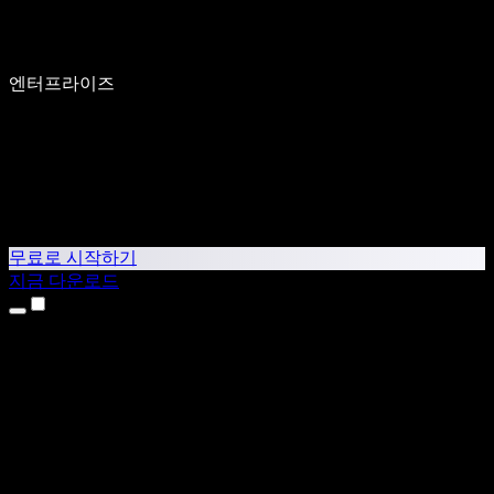
엔터프라이즈
무료로 시작하기
지금 다운로드
제품
텍스트 음성 변환
iPhone & iPad 앱