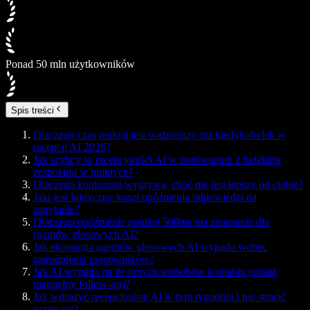
Ponad 50 mln użytkowników
Spis treści
Dlaczego czas reakcji jest ważniejszy niż kiedykolwiek w
recepcji AI 2026?
Jak szybcy są recepcjoniści AI w porównaniu z ludzkimi
zespołami w praktyce?
Dlaczego konkurent wygrywa, choć nie jest lepszy od ciebie?
Jaki jest faktyczny koszt opóźnienia odpowiedzi na
zapytanie?
Dlaczego opóźnienie poniżej 500ms ma znaczenie dla
rozmów głosowych AI?
Jak ekonomia agentów głosowych AI wypada wobec
zatrudnienia pracowników?
Jak AI wypada na tle innych sposobów kontaktu (email,
manualny follow-up)?
Jak wdrożyć recepcjonistę AI w tym tygodniu i nie stracić
przewagi?