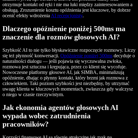
otrzymuje kontakt od ręki i nie ma luki między zainteresowaniem a
obsługą. Zrozumienie kosztu opóźnienia jest kluczowe, by dobrze
ocenić efekty wdrożenia
AI recepcjonisty
.
Dlaczego opóźnienie poniżej 500ms ma
znaczenie dla rozmów głosowych AI?
Szybkość AI to nie tylko błyskawiczne rozpoczęcie rozmowy. Liczy
się też płynność konwersacji.
Opóźnienie poniżej 500ms
decyduje o
naturalności dialogu — jeśli pojawia się wyczuwalna zwłoka,
rozmowa jest sztuczna i krępująca, przez co klient się wycofuje.
Nowoczesne platformy głosowe AI, jak SIMBA, minimalizują
opóźnienie, dbając o płynny kontakt, który brzmi jak rozmowa z
człowiekiem. Taki poziom szybkości jest niezbędny, by utrzymać
uwagę klienta w kluczowych momentach, zwłaszcza gdy walczysz
o niego w czasie rzeczywistym.
Jak ekonomia agentów głosowych AI
wypada wobec zatrudnienia
pracowników?
Korzyści finansowe AI są równie atrakcyjne jak zysk na