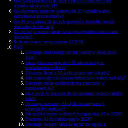
Dlaczego opóźnienie poniżej 500ms ma znaczenie dla
rozmów głosowych AI?
Jak ekonomia agentów głosowych AI wypada wobec
zatrudnienia pracowników?
Jak AI wypada na tle innych sposobów kontaktu (email,
manualny follow-up)?
Jak wdrożyć recepcjonistę AI w tym tygodniu i nie stracić
przewagi?
Podsumowanie: recepcjonista AI 2026
FAQ
Dlaczego czas reakcji jest tak ważny w recepcji AI
2026?
Jak szybko recepcjoniści AI odpowiadają w
porównaniu z ludźmi?
Dlaczego firmy z AI szybciej przejmują leady?
Jaki naprawdę jest koszt opóźnienia w reakcji na leady?
Dlaczego niskie opóźnienie ma znaczenie w
rozmowach AI?
Jak koszty AI mają się do zatrudniania recepcjonistów
ludzi?
Dlaczego rozmowy AI są skuteczniejsze niż
odpowiedzi mailowe?
Jak szybko można wdrożyć recepcjonistę AI w 2026?
Dlaczego AI daje przewagę w 2026?
Dlaczego recepcjoniści AI są już nie opcją, a