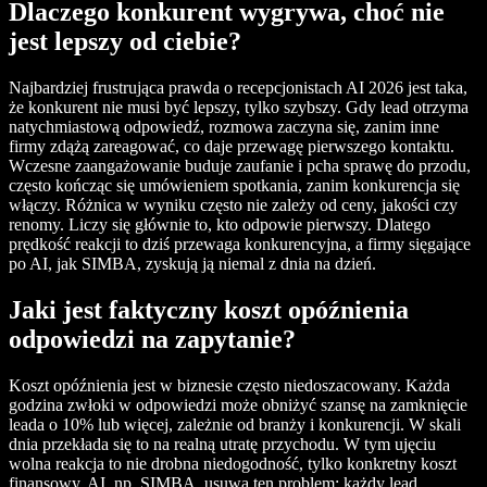
Dlaczego konkurent wygrywa, choć nie
jest lepszy od ciebie?
Najbardziej frustrująca prawda o recepcjonistach AI 2026 jest taka,
że konkurent nie musi być lepszy, tylko szybszy. Gdy lead otrzyma
natychmiastową odpowiedź, rozmowa zaczyna się, zanim inne
firmy zdążą zareagować, co daje przewagę pierwszego kontaktu.
Wczesne zaangażowanie buduje zaufanie i pcha sprawę do przodu,
często kończąc się umówieniem spotkania, zanim konkurencja się
włączy. Różnica w wyniku często nie zależy od ceny, jakości czy
renomy. Liczy się głównie to, kto odpowie pierwszy. Dlatego
prędkość reakcji to dziś przewaga konkurencyjna, a firmy sięgające
po AI, jak SIMBA, zyskują ją niemal z dnia na dzień.
Jaki jest faktyczny koszt opóźnienia
odpowiedzi na zapytanie?
Koszt opóźnienia jest w biznesie często niedoszacowany. Każda
godzina zwłoki w odpowiedzi może obniżyć szansę na zamknięcie
leada o 10% lub więcej, zależnie od branży i konkurencji. W skali
dnia przekłada się to na realną utratę przychodu. W tym ujęciu
wolna reakcja to nie drobna niedogodność, tylko konkretny koszt
finansowy. AI, np. SIMBA, usuwa ten problem: każdy lead