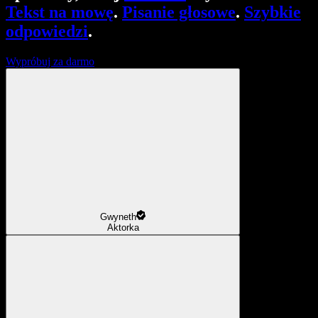
Tekst na mowę
.
Pisanie głosowe
.
Szybkie
odpowiedzi
.
Wypróbuj za darmo
Gwyneth
Aktorka