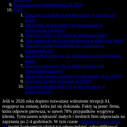
Podsumowanie: recepcjonista AI 2026
FAQ
Dlaczego czas reakcji jest tak ważny w recepcji AI
2026?
Jak szybko recepcjoniści AI odpowiadają w
porównaniu z ludźmi?
Dlaczego firmy z AI szybciej przejmują leady?
Jaki naprawdę jest koszt opóźnienia w reakcji na leady?
Dlaczego niskie opóźnienie ma znaczenie w
rozmowach AI?
Jak koszty AI mają się do zatrudniania recepcjonistów
ludzi?
Dlaczego rozmowy AI są skuteczniejsze niż
odpowiedzi mailowe?
Jak szybko można wdrożyć recepcjonistę AI w 2026?
Dlaczego AI daje przewagę w 2026?
Dlaczego recepcjoniści AI są już nie opcją, a
koniecznością?
Jeśli w 2026 roku dopiero rozważasz wdrożenie recepcji AI,
reagujesz na zmianę, która już się dokonała. Fakty są jasne: firma,
która odpowie pierwsza, w nawet 78% przypadków wygrywa
klienta. Tymczasem większość małych i średnich firm odpowiada na
zapytania po 2-4 godzinach. W tym czasie
wirtualny recepcjonista
AI
twojej konkurencji zdążył już odpowiedzieć, zakwalifikować