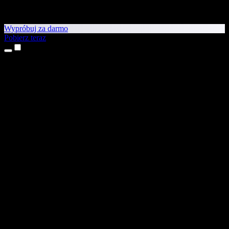
Wypróbuj za darmo
Pobierz teraz
Produkty
Tekst na mowę
Aplikacje na iPhone’a i iPada
Aplikacja na Androida
Rozszerzenie do Chrome
Rozszerzenie do Edge
Aplikacja webowa
Aplikacja na Maca
Aplikacja na Windows