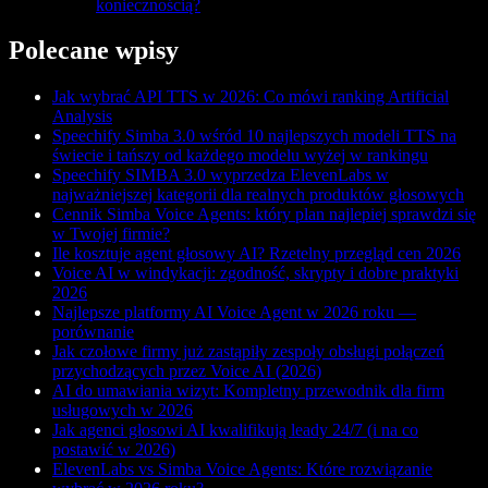
koniecznością?
Polecane wpisy
Jak wybrać API TTS w 2026: Co mówi ranking Artificial
Analysis
Speechify Simba 3.0 wśród 10 najlepszych modeli TTS na
świecie i tańszy od każdego modelu wyżej w rankingu
Speechify SIMBA 3.0 wyprzedza ElevenLabs w
najważniejszej kategorii dla realnych produktów głosowych
Cennik Simba Voice Agents: który plan najlepiej sprawdzi się
w Twojej firmie?
Ile kosztuje agent głosowy AI? Rzetelny przegląd cen 2026
Voice AI w windykacji: zgodność, skrypty i dobre praktyki
2026
Najlepsze platformy AI Voice Agent w 2026 roku —
porównanie
Jak czołowe firmy już zastąpiły zespoły obsługi połączeń
przychodzących przez Voice AI (2026)
AI do umawiania wizyt: Kompletny przewodnik dla firm
usługowych w 2026
Jak agenci głosowi AI kwalifikują leady 24/7 (i na co
postawić w 2026)
ElevenLabs vs Simba Voice Agents: Które rozwiązanie