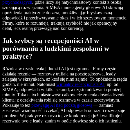
przychodzących
, gdzie liczy się natychmiastowy kontakt z osobą
szukającą rozwiązania. SIMBA i inne agenty głosowe AI skracają
opóźnienia praktycznie do zera, umożliwiając błyskawiczną
odpowiedź i przechwytywanie okazji w ich szczytowym momencie.
Firmy, które to rozumieją, traktują szybkość nie jak operacyjny
detal, lecz realną przewagę nad konkurencją.
Jak szybcy są recepcjoniści AI w
porównaniu z ludzkimi zespołami w
praktyce?
Różnica w czasie reakcji ludzi i AI jest ogromna. Firmy często
działają ręcznie — rozmowy trafiają na pocztę głosową, leady
zalegają w skrzynkach, aż ktoś się nimi zajmie. To opóźnienia rzędu
godzin, nie minut. Natomiast
wirtualny recepcjonista AI
, np. od
SIMBA, odpowiada w kilka sekund, a często oddzwania poniżej
minuty. Taka natychmiastowość całkowicie zmienia doświadczenie
klienta: z oczekiwania robi się rozmowa w czasie rzeczywistym.
Pokazuje to też
przewagę AI nad pocztą głosową
— zamiast
zostawiać wiadomość i czekać, AI odpowiada od razu i rozwiązuje
problem. W praktyce oznacza to, że konkurencja już kwalifikuje i
rezerwuje twoje leady, zanim w ogóle dowiesz się o ich istnieniu.