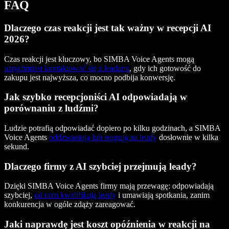
FAQ
Dlaczego czas reakcji jest tak ważny w recepcji AI
2026?
Czas reakcji jest kluczowy, bo SIMBA Voice Agents mogą
natychmiast kontaktować się z leadami
, gdy ich gotowość do
zakupu jest najwyższa, co mocno podbija konwersję.
Jak szybko recepcjoniści AI odpowiadają w
porównaniu z ludźmi?
Ludzie potrafią odpowiadać dopiero po kilku godzinach, a SIMBA
Voice Agents
oddzwaniają lub reagują na leady
dosłownie w kilka
sekund.
Dlaczego firmy z AI szybciej przejmują leady?
Dzięki SIMBA Voice Agents firmy mają przewagę: odpowiadają
szybciej,
od razu kwalifikują leady
i umawiają spotkania, zanim
konkurencja w ogóle zdąży zareagować.
Jaki naprawdę jest koszt opóźnienia w reakcji na