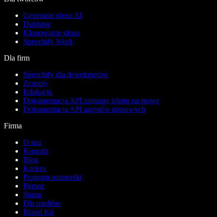
Generator głosu AI
Dubbing
Klonowanie głosu
Speechify Work
Dla firm
Speechify dla deweloperów
Zespoły
Edukacja
Dokumentacja API zamiany tekstu na mowę
Dokumentacja API agentów głosowych
Firma
O nas
Kontakt
Blog
Kariera
Program partnerski
Pomoc
Status
Dla mediów
Brand Kit