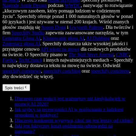
Nagrodę Apple Design
podczas
WWDC
, nazywając to rozwiązanie
„kluczowym zasobem, który pomaga ludziom w codziennym
życiu”. Speechify oferuje ponad 1 000 naturalnych głosów w ponad
60 językach i jest używane w niemal 200 krajach. Wśród znanych
głosów znajdują się
Snoop Dogg
i
Gwyneth Paltrow
. Dla twórców i
firm
Speechify Studio
zapewnia zaawansowane narzędzia, w tym
Generator Głosu AI
,
Klonowanie głosu AI
,
AI Dubbing
oraz
Zmieniacz głosu AI
. Speechify dostarcza także wysokiej jakości i
przystępne cenowo
API tekstu na mowę
dla czołowych produktów
na świecie. O Speechify pisano w
The Wall Street Journal
,
CNBC
,
Forbes
,
TechCrunch
i innych najważniejszych mediach – Speechify
to największy dostawca tekstu na mowę na świecie. Odwiedź
speechify.com/news
,
speechify.com/blog
oraz
speechify.com/press
,
aby dowiedzieć się więcej.
Spis treści
Dlaczego czas reakcji jest ważniejszy niż kiedykolwiek w
recepcji AI 2026?
Jak szybcy są recepcjoniści AI w porównaniu z ludzkimi
zespołami w praktyce?
Dlaczego konkurent wygrywa, choć nie jest lepszy od ciebie?
Jaki jest faktyczny koszt opóźnienia odpowiedzi na
zapytanie?