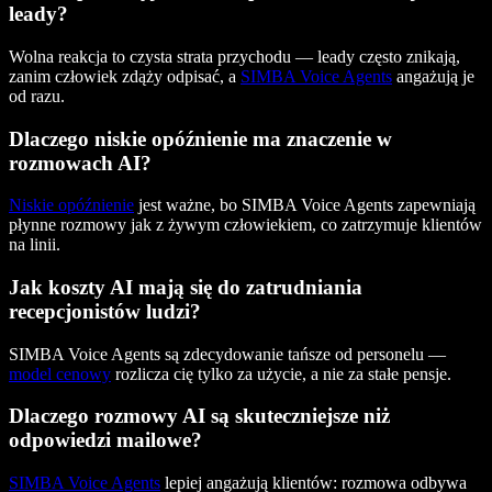
leady?
Wolna reakcja to czysta strata przychodu — leady często znikają,
zanim człowiek zdąży odpisać, a
SIMBA Voice Agents
angażują je
od razu.
Dlaczego niskie opóźnienie ma znaczenie w
rozmowach AI?
Niskie opóźnienie
jest ważne, bo SIMBA Voice Agents zapewniają
płynne rozmowy jak z żywym człowiekiem, co zatrzymuje klientów
na linii.
Jak koszty AI mają się do zatrudniania
recepcjonistów ludzi?
SIMBA Voice Agents są zdecydowanie tańsze od personelu —
model cenowy
rozlicza cię tylko za użycie, a nie za stałe pensje.
Dlaczego rozmowy AI są skuteczniejsze niż
odpowiedzi mailowe?
SIMBA Voice Agents
lepiej angażują klientów: rozmowa odbywa