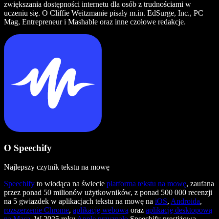
zwiększania dostępności internetu dla osób z trudnościami w
uczeniu się. O Cliffie Weitzmanie pisały m.in. EdSurge, Inc., PC
Mag, Entrepreneur i Mashable oraz inne czołowe redakcje.
O Speechify
Najlepszy czytnik tekstu na mowę
Speechify
to wiodąca na świecie
platforma tekstu na mowę
, zaufana
przez ponad 50 milionów użytkowników, z ponad 500 000 recenzji
na 5 gwiazdek w aplikacjach tekstu na mowę na
iOS
,
Androida
,
rozszerzenie Chrome
,
aplikację webową
oraz
aplikację desktopową
na Maca
. W 2025 roku
Apple przyznało
Speechify prestiżową