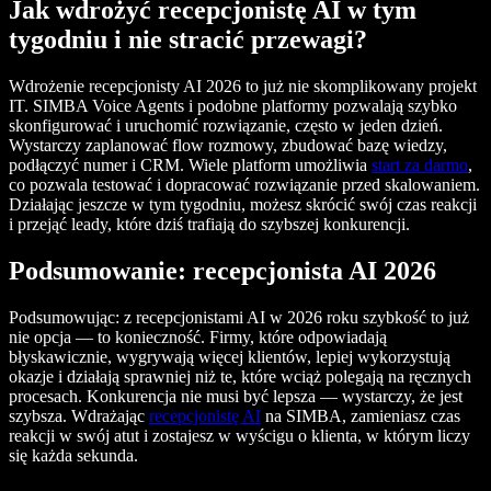
Jak wdrożyć recepcjonistę AI w tym
tygodniu i nie stracić przewagi?
Wdrożenie recepcjonisty AI 2026 to już nie skomplikowany projekt
IT. SIMBA Voice Agents i podobne platformy pozwalają szybko
skonfigurować i uruchomić rozwiązanie, często w jeden dzień.
Wystarczy zaplanować flow rozmowy, zbudować bazę wiedzy,
podłączyć numer i CRM. Wiele platform umożliwia
start za darmo
,
co pozwala testować i dopracować rozwiązanie przed skalowaniem.
Działając jeszcze w tym tygodniu, możesz skrócić swój czas reakcji
i przejąć leady, które dziś trafiają do szybszej konkurencji.
Podsumowanie: recepcjonista AI 2026
Podsumowując: z recepcjonistami AI w 2026 roku szybkość to już
nie opcja — to konieczność. Firmy, które odpowiadają
błyskawicznie, wygrywają więcej klientów, lepiej wykorzystują
okazje i działają sprawniej niż te, które wciąż polegają na ręcznych
procesach. Konkurencja nie musi być lepsza — wystarczy, że jest
szybsza. Wdrażając
recepcjonistę AI
na SIMBA, zamieniasz czas
reakcji w swój atut i zostajesz w wyścigu o klienta, w którym liczy
się każda sekunda.