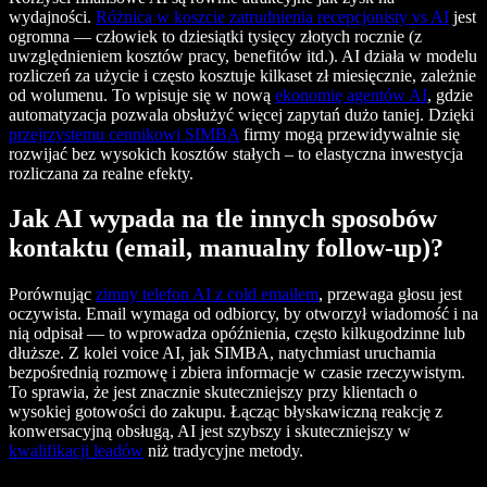
wydajności.
Różnica w koszcie zatrudnienia recepcjonisty vs AI
jest
ogromna — człowiek to dziesiątki tysięcy złotych rocznie (z
uwzględnieniem kosztów pracy, benefitów itd.). AI działa w modelu
rozliczeń za użycie i często kosztuje kilkaset zł miesięcznie, zależnie
od wolumenu. To wpisuje się w nową
ekonomię agentów AI
, gdzie
automatyzacja pozwala obsłużyć więcej zapytań dużo taniej. Dzięki
przejrzystemu cennikowi SIMBA
firmy mogą przewidywalnie się
rozwijać bez wysokich kosztów stałych – to elastyczna inwestycja
rozliczana za realne efekty.
Jak AI wypada na tle innych sposobów
kontaktu (email, manualny follow-up)?
Porównując
zimny telefon AI z cold emailem
, przewaga głosu jest
oczywista. Email wymaga od odbiorcy, by otworzył wiadomość i na
nią odpisał — to wprowadza opóźnienia, często kilkugodzinne lub
dłuższe. Z kolei voice AI, jak SIMBA, natychmiast uruchamia
bezpośrednią rozmowę i zbiera informacje w czasie rzeczywistym.
To sprawia, że jest znacznie skuteczniejszy przy klientach o
wysokiej gotowości do zakupu. Łącząc błyskawiczną reakcję z
konwersacyjną obsługą, AI jest szybszy i skuteczniejszy w
kwalifikacji leadów
niż tradycyjne metody.