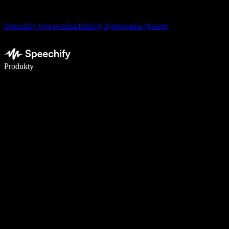
Speechify wprowadza funkcję dyktowania głosem
Pisz 5× szybciej dzięki dyktowaniu głosowemu
Produkty
Dowiedz się więcej