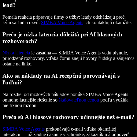
lead?
Pomalá reakcia pripravuje firmy o tržby; leady odchádzajú preč,
kým sa ľudia ozvú.
SIMBA Voice Agents
ich kontaktujú okamžite.
Prečo je nízka latencia dôležitá pri AI hlasových
rozhovoroch?
Nízka latencia
je zásadná — SIMBA Voice Agents vedú plynulé,
prirodzené rozhovory, vďaka čomu znejú hovory ľudsky a záujemca
ostane na linke.
Ako sa náklady na AI recepčnú porovnávajú s
ľuďmi?
Na rozdiel od mzdových nákladov ponúka SIMBA Voice Agents
omnoho lacnejšie riešenie so
škálovateľnou cenou
podľa využitia,
nie fixnou mzdou.
Prečo sú AI hlasové rozhovory účinnejšie než e-mail?
SIMBA Voice Agents
prekonávajú e-mail vďaka okamžitej
interakcii — už žiadne čakanie v schránke, zákazník má odpoveď