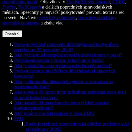
prevod textu na reč
. Objavilo sa v
The Wall Street Journal
,
CNBC
,
Forbes
,
TechCrunch
a ďalších popredných spravodajských
médiách. Speechify je najväčší poskytovateľ prevodu textu na reč
na svete. Navštívte
speechify.com/news
,
speechify.com/blog
a
speechify.com/press
a zistite viac.
Obsah
Prečo je rýchlosť odpovede dôležitejšia než kedykoľvek
predtým pri AI recepčnej 2026?
Aká rýchla je AI recepčná oproti ľudským tímom v praxi?
Prečo konkurencia vyhráva, aj keď nie je lepšia?
Aká je skutočná cena zdržania pri odpovedi na lead?
Prečo je latencia pod 500 ms dôležitá pri AI hlasových
hovoroch?
Aká je ekonomika hlasových agentov v porovnaní so
zamestnaním ľudí?
Ako si vedie AI oproti iným spôsobom oslovenia ako e-mail
či ručné kontaktovanie?
Ako nasadiť AI recepčnú ešte tento týždeň a zostať
konkurencieschopní?
Aký je záver pre AI recepčné v roku 2026?
FAQ
Prečo je rýchlosť odpovede taká dôležitá pre firmy s AI
recepčnou v 2026?