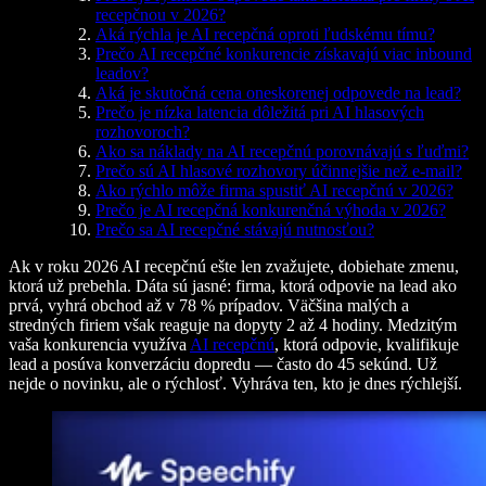
recepčnou v 2026?
Aká rýchla je AI recepčná oproti ľudskému tímu?
Prečo AI recepčné konkurencie získavajú viac inbound
leadov?
Aká je skutočná cena oneskorenej odpovede na lead?
Prečo je nízka latencia dôležitá pri AI hlasových
rozhovoroch?
Ako sa náklady na AI recepčnú porovnávajú s ľuďmi?
Prečo sú AI hlasové rozhovory účinnejšie než e-mail?
Ako rýchlo môže firma spustiť AI recepčnú v 2026?
Prečo je AI recepčná konkurenčná výhoda v 2026?
Prečo sa AI recepčné stávajú nutnosťou?
Ak v roku 2026 AI recepčnú ešte len zvažujete, dobiehate zmenu,
ktorá už prebehla. Dáta sú jasné: firma, ktorá odpovie na lead ako
prvá, vyhrá obchod až v 78 % prípadov. Väčšina malých a
stredných firiem však reaguje na dopyty 2 až 4 hodiny. Medzitým
vaša konkurencia využíva
AI recepčnú
, ktorá odpovie, kvalifikuje
lead a posúva konverzáciu dopredu — často do 45 sekúnd. Už
nejde o novinku, ale o rýchlosť. Vyhráva ten, kto je dnes rýchlejší.