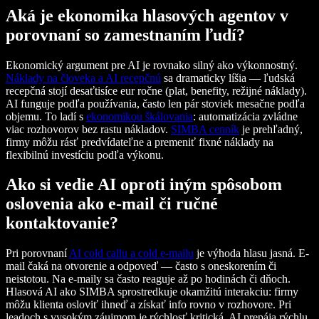
Aká je ekonomika hlasových agentov v
porovnaní so zamestnaním ľudí?
Ekonomický argument pre AI je rovnako silný ako výkonnostný.
Náklady na človeka a AI recepčnú
sa dramaticky líšia — ľudská
recepčná stojí desaťtisíce eur ročne (plat, benefity, režijné náklady).
AI funguje podľa používania, často len pár stoviek mesačne podľa
objemu. To ladí s
ekonomikou škálovania
: automatizácia zvládne
viac rozhovorov bez rastu nákladov.
SIMBA cenník
je prehľadný,
firmy môžu rásť predvídateľne a premeniť fixné náklady na
flexibilnú investíciu podľa výkonu.
Ako si vedie AI oproti iným spôsobom
oslovenia ako e-mail či ručné
kontaktovanie?
Pri porovnaní
AI cold callu a cold e-mailu
je výhoda hlasu jasná. E-
mail čaká na otvorenie a odpoveď — často s oneskorením či
neistotou. Na e-maily sa často reaguje až po hodinách či dňoch.
Hlasová AI ako SIMBA sprostredkuje okamžitú interakciu: firmy
môžu klienta osloviť ihneď a získať info rovno v rozhovore. Pri
leadoch s vysokým záujmom je rýchlosť kritická. AI prepája rýchlu