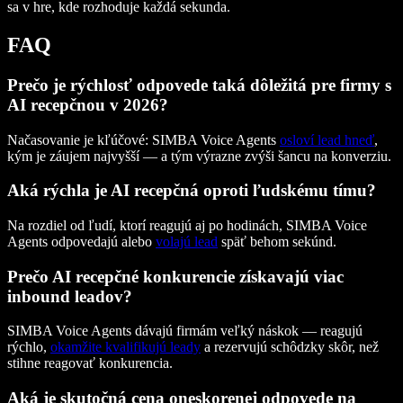
sa v hre, kde rozhoduje každá sekunda.
FAQ
Prečo je rýchlosť odpovede taká dôležitá pre firmy s
AI recepčnou v 2026?
Načasovanie je kľúčové: SIMBA Voice Agents
osloví lead hneď
,
kým je záujem najvyšší — a tým výrazne zvýši šancu na konverziu.
Aká rýchla je AI recepčná oproti ľudskému tímu?
Na rozdiel od ľudí, ktorí reagujú aj po hodinách, SIMBA Voice
Agents odpovedajú alebo
volajú lead
späť behom sekúnd.
Prečo AI recepčné konkurencie získavajú viac
inbound leadov?
SIMBA Voice Agents dávajú firmám veľký náskok — reagujú
rýchlo,
okamžite kvalifikujú leady
a rezervujú schôdzky skôr, než
stihne reagovať konkurencia.
Aká je skutočná cena oneskorenej odpovede na