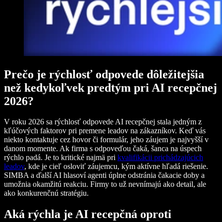
Prečo je rýchlosť odpovede dôležitejšia
než kedykoľvek predtým pri AI recepčnej
2026?
V roku 2026 sa rýchlosť odpovede AI recepčnej stala jedným z
kľúčových faktorov pri premene leadov na zákazníkov. Keď vás
niekto kontaktuje cez hovor či formulár, jeho záujem je najvyšší v
danom momente. Ak firma s odpoveďou čaká, šanca na úspech
rýchlo padá. Je to kritické najmä pri
kvalifikácii prichádzajúcich
leadov
, kde je cieľ osloviť záujemcu, kým aktívne hľadá riešenie.
SIMBA a ďalší AI hlasoví agenti úplne odstránia čakacie doby a
umožnia okamžitú reakciu. Firmy to už nevnímajú ako detail, ale
ako konkurenčnú stratégiu.
Aká rýchla je AI recepčná oproti