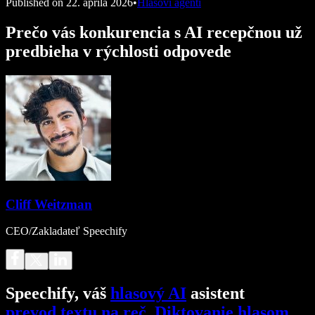
Published on
22. apríla 2026
•
Hlasoví agenti
Prečo vás konkurencia s AI recepčnou už
predbieha v rýchlosti odpovede
Cliff Weitzman
CEO/Zakladateľ Speechify
Speechify, váš
hlasový AI
asistent
prevod textu na reč
.
Diktovanie hlasom
.