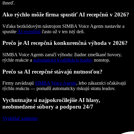
ihneď.
Ako rýchlo môže firma spustiť AI recepčnú v 2026?
Vďaka bezkódovým nástrojom SIMBA Voice Agents nastavíte a
spustíte
AI recepčnú
často už v ten istý deň.
Prečo je AI recepčná konkurenčná výhoda v 2026?
SIMBA Voice Agents zaručí výhodu: žiadne zmeškané hovory,
rýchle reakcie a
automatická kvalifikácia leadov
nonstop.
Prečo sa AI recepčné stávajú nutnosťou?
Firmy zavádzajú
SIMBA Voice Agents
, lebo zákazníci očakávajú
rýchlu reakciu — pomalší automaticky riskujú stratu leadov.
Vychutnajte si najpokročilejšie AI hlasy,
neobmedzené súbory a podporu 24/7
Vyskúšať zadarmo