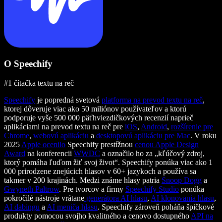
O Speechify
#1 čítačka textu na reč
Speechify
je popredná svetová
platforma na prevod textu na reč
,
ktorej dôveruje viac ako 50 miliónov používateľov a ktorú
podporuje vyše 500 000 päťhviezdičkových recenzií naprieč
aplikáciami na prevod textu na reč pre
iOS
,
Android
,
rozšírenie pre
Chrome
,
webovú aplikáciu
a
desktopovú aplikáciu pre Mac
. V roku
2025
Apple ocenilo
Speechify prestížnou
cenou Apple Design
Award
na konferencii
WWDC
a označilo ho za „kľúčový zdroj,
ktorý pomáha ľuďom žiť svoj život“. Speechify ponúka viac ako 1
000 prirodzene znejúcich hlasov v 60+ jazykoch a používa sa
takmer v 200 krajinách. Medzi známe hlasy patria
Snoop Dogg
a
Gwyneth Paltrow
. Pre tvorcov a firmy
Speechify Studio
ponúka
pokročilé nástroje vrátane
generátora AI hlasu
,
AI klonovania hlasu
,
AI dabingu
a
AI meniča hlasu
. Speechify zároveň poháňa špičkové
produkty pomocou svojho kvalitného a cenovo dostupného
API na