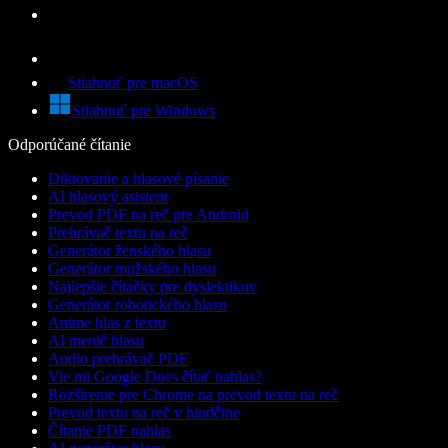
Stiahnuť pre macOS
Stiahnuť pre Windows
Odporúčané čítanie
Diktovanie a hlasové písanie
AI hlasový asistent
Prevod PDF na reč pre Android
Prehrávač textu na reč
Generátor ženského hlasu
Generátor mužského hlasu
Najlepšie čítačky pre dyslektikov
Generátor robotického hlasu
Anime hlas z textu
AI menič hlasu
Audio prehrávač PDF
Vie mi Google Docs čítať nahlas?
Rozšírenie pre Chrome na prevod textu na reč
Prevod textu na reč v hindčine
Čítanie PDF nahlas