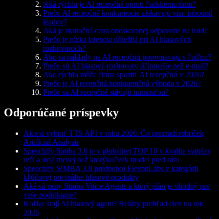
Aká rýchla je AI recepčná oproti ľudskému tímu?
Prečo AI recepčné konkurencie získavajú viac inbound
leadov?
Aká je skutočná cena oneskorenej odpovede na lead?
Prečo je nízka latencia dôležitá pri AI hlasových
rozhovoroch?
Ako sa náklady na AI recepčnú porovnávajú s ľuďmi?
Prečo sú AI hlasové rozhovory účinnejšie než e-mail?
Ako rýchlo môže firma spustiť AI recepčnú v 2026?
Prečo je AI recepčná konkurenčná výhoda v 2026?
Prečo sa AI recepčné stávajú nutnosťou?
Odporúčané príspevky
Ako si vybrať TTS API v roku 2026: Čo prezradí rebríček
Artificial Analysis
Speechify Simba 3.0 je v globálnej TOP 10 v kvalite syntézy
reči a stojí menej než ktorýkoľvek model pred ním
Speechify SIMBA 3.0 predbehol ElevenLabs v kategórii
kľúčovej pre reálne hlasové produkty
Aké sú ceny Simba Voice Agents a ktorý plán je vhodný pre
vaše podnikanie?
Koľko stojí AI hlasový agent? Reálny prehľad cien na rok
2026