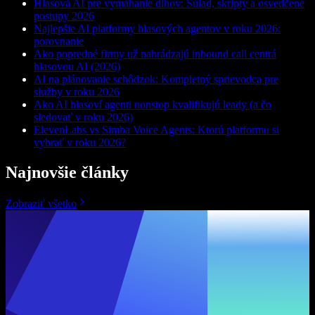
Hlasová AI pre vymáhanie dlhov: Súlad, skripty a osvedčené
postupy 2026
Najlepšie AI platformy hlasových agentov v roku 2026:
porovnanie
Ako popredné firmy už nahrádzajú inbound call centrá
hlasovou AI (2026)
AI na plánovanie schôdzok: Kompletný sprievodca pre
služby v roku 2026
Ako AI hlasoví agenti nonstop kvalifikujú leady (a čo
sledovať v roku 2026)
ElevenLabs vs Simba Voice Agents: Ktorú platformu si
vybrať v roku 2026?
Najnovšie články
Zobraziť všetko