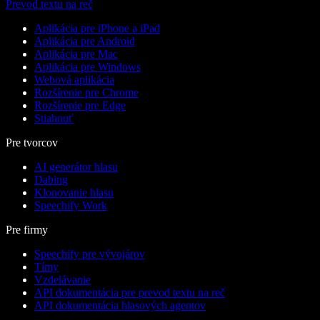
Prevod textu na reč
Aplikácia pre iPhone a iPad
Aplikácia pre Android
Aplikácia pre Mac
Aplikácia pre Windows
Webová aplikácia
Rozšírenie pre Chrome
Rozšírenie pre Edge
Stiahnuť
Pre tvorcov
AI generátor hlasu
Dabing
Klonovanie hlasu
Speechify Work
Pre firmy
Speechify pre vývojárov
Tímy
Vzdelávanie
API dokumentácia pre prevod textu na reč
API dokumentácia hlasových agentov