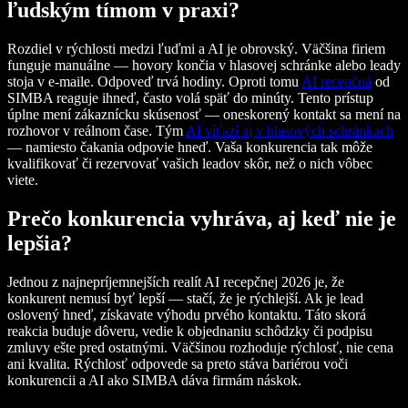
ľudským tímom v praxi?
Rozdiel v rýchlosti medzi ľuďmi a AI je obrovský. Väčšina firiem
funguje manuálne — hovory končia v hlasovej schránke alebo leady
stoja v e-maile. Odpoveď trvá hodiny. Oproti tomu
AI recepčná
od
SIMBA reaguje ihneď, často volá späť do minúty. Tento prístup
úplne mení zákaznícku skúsenosť — oneskorený kontakt sa mení na
rozhovor v reálnom čase. Tým
AI víťazí aj v hlasových schránkach
— namiesto čakania odpovie hneď. Vaša konkurencia tak môže
kvalifikovať či rezervovať vašich leadov skôr, než o nich vôbec
viete.
Prečo konkurencia vyhráva, aj keď nie je
lepšia?
Jednou z najnepríjemnejších realít AI recepčnej 2026 je, že
konkurent nemusí byť lepší — stačí, že je rýchlejší. Ak je lead
oslovený hneď, získavate výhodu prvého kontaktu. Táto skorá
reakcia buduje dôveru, vedie k objednaniu schôdzky či podpisu
zmluvy ešte pred ostatnými. Väčšinou rozhoduje rýchlosť, nie cena
ani kvalita. Rýchlosť odpovede sa preto stáva bariérou voči
konkurencii a AI ako SIMBA dáva firmám náskok.