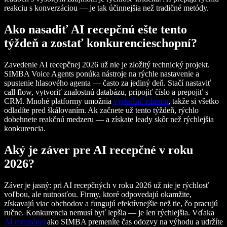
reakciu s konverzáciou — je tak účinnejšia než tradičné metódy.
Ako nasadiť AI recepčnú ešte tento
týždeň a zostať konkurencieschopní?
Zavedenie AI recepčnej 2026 už nie je zložitý technický projekt.
SIMBA Voice Agents ponúka nástroje na rýchle nastavenie a
spustenie hlasového agenta — často za jediný deň. Stačí nastaviť
call flow, vytvoriť znalostnú databázu, pripojiť číslo a prepojiť s
CRM. Mnohé platformy umožnia
vyskúšať zdarma
, takže si všetko
odladíte pred škálovaním. Ak začnete už tento týždeň, rýchlo
dobehnete reakčnú medzeru — a získate leady skôr než rýchlejšia
konkurencia.
Aký je záver pre AI recepčné v roku
2026?
Záver je jasný: pri AI recepčných v roku 2026 už nie je rýchlosť
voľbou, ale nutnosťou. Firmy, ktoré odpovedajú okamžite,
získavajú viac obchodov a fungujú efektívnejšie než tie, čo pracujú
ručne. Konkurencia nemusí byť lepšia — je len rýchlejšia. Vďaka
AI recepčnej
ako SIMBA premeníte čas odozvy na výhodu a udržíte