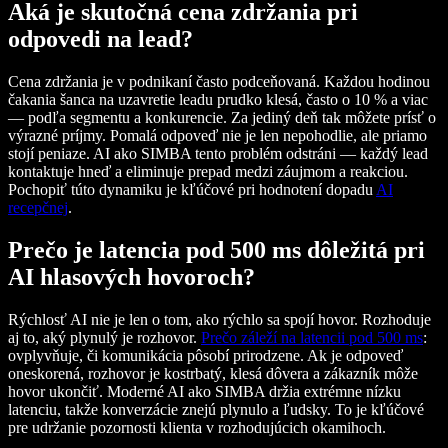
Aká je skutočná cena zdržania pri
odpovedi na lead?
Cena zdržania je v podnikaní často podceňovaná. Každou hodinou
čakania šanca na uzavretie leadu prudko klesá, často o 10 % a viac
— podľa segmentu a konkurencie. Za jediný deň tak môžete prísť o
výrazné príjmy. Pomalá odpoveď nie je len nepohodlie, ale priamo
stojí peniaze. AI ako SIMBA tento problém odstráni — každý lead
kontaktuje hneď a eliminuje prepad medzi záujmom a reakciou.
Pochopiť túto dynamiku je kľúčové pri hodnotení dopadu
AI
recepčnej
.
Prečo je latencia pod 500 ms dôležitá pri
AI hlasových hovoroch?
Rýchlosť AI nie je len o tom, ako rýchlo sa spojí hovor. Rozhoduje
aj to, aký plynulý je rozhovor.
Prečo záleží na latencii pod 500 ms
:
ovplyvňuje, či komunikácia pôsobí prirodzene. Ak je odpoveď
oneskorená, rozhovor je kostrbatý, klesá dôvera a zákazník môže
hovor ukončiť. Moderné AI ako SIMBA držia extrémne nízku
latenciu, takže konverzácie znejú plynulo a ľudsky. To je kľúčové
pre udržanie pozornosti klienta v rozhodujúcich okamihoch.