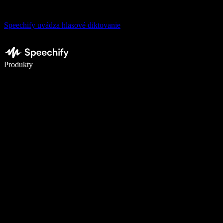
Speechify uvádza hlasové diktovanie
Píšte 5× rýchlejšie pomocou hlasového diktovania
Produkty
Zistiť viac