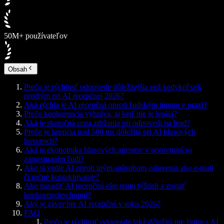
50M+ používateľov
Obsah
Prečo je rýchlosť odpovede dôležitejšia než kedykoľvek
predtým pri AI recepčnej 2026?
Aká rýchla je AI recepčná oproti ľudským tímom v praxi?
Prečo konkurencia vyhráva, aj keď nie je lepšia?
Aká je skutočná cena zdržania pri odpovedi na lead?
Prečo je latencia pod 500 ms dôležitá pri AI hlasových
hovoroch?
Aká je ekonomika hlasových agentov v porovnaní so
zamestnaním ľudí?
Ako si vedie AI oproti iným spôsobom oslovenia ako e-mail
či ručné kontaktovanie?
Ako nasadiť AI recepčnú ešte tento týždeň a zostať
konkurencieschopní?
Aký je záver pre AI recepčné v roku 2026?
FAQ
Prečo je rýchlosť odpovede taká dôležitá pre firmy s AI