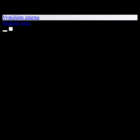
Vyskúšajte zdarma
Stiahnuť teraz
Produkty
Prevod textu na reč
Aplikácie pre iPhone a iPad
Aplikácia pre Android
Rozšírenie pre Chrome
Rozšírenie pre Edge
Webová aplikácia
Aplikácia pre Mac
Aplikácia pre Windows