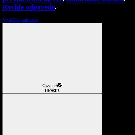
Rýchle odpovede
.
Vyskúšať zadarmo
Gwyneth
Herečka