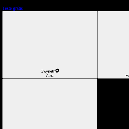
Teste grátis
Gwyneth
Atriz
F