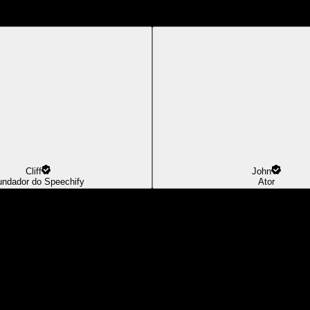
Cliff
John
undador do Speechify
Ator