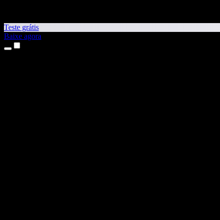
Teste grátis
Baixe agora
Produtos
Leitura em voz alta
Apps para iPhone e iPad
App para Android
Extensão para Chrome
Extensão para Edge
App Web
App para Mac
App para Windows