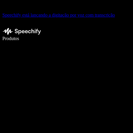
Speechify está lançando a digitação por voz com transcrição
Escreva 5× mais rápido com a digitação por voz
Produtos
Saiba mais