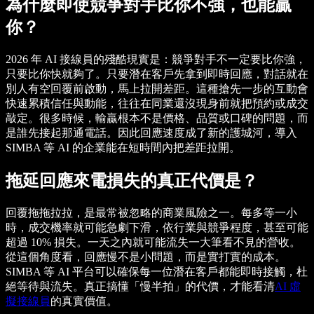
為什麼即使競爭對手比你不強，也能贏
你？
2026 年 AI 接線員的殘酷現實是：競爭對手不一定要比你強，
只要比你快就夠了。只要潛在客戶先拿到即時回應，對話就在
別人有空回覆前啟動，馬上拉開差距。這種搶先一步的互動會
快速累積信任與動能，往往在同業還沒現身前就把預約或成交
敲定。很多時候，輸贏根本不是價格、品質或口碑的問題，而
是誰先接起那通電話。因此回應速度成了新的護城河，導入
SIMBA 等 AI 的企業能在短時間內把差距拉開。
拖延回應來電損失的真正代價是？
回覆拖拖拉拉，是最常被忽略的商業風險之一。每多等一小
時，成交機率就可能急劇下滑，依行業與競爭程度，甚至可能
超過 10% 損失。一天之內就可能流失一大筆看不見的營收。
從這個角度看，回應慢不是小問題，而是實打實的成本。
SIMBA 等 AI 平台可以確保每一位潛在客戶都能即時接觸，杜
絕等待與流失。真正搞懂「慢半拍」的代價，才能看清
AI 虛
擬接線員
的真實價值。