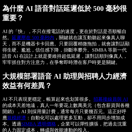
為什麼 AI 語音對話延遲低於 500 毫秒很
重要？
AI 的「快」，不只在撥電話的速度，更在於對話是否順暢自
然。
延遲壓在 500 毫秒內
，關鍵就在讓互動聽起來像真人聊
天，而不是機器卡卡回應。只要回覆稍微拖拍，就會讓對話顯
得生硬、尷尬，信任感下降，掛斷率攀升。SIMBA 等新一代
語音 AI 在設計上就是要維持超低延遲，讓對話順到像真人，
牢牢抓住對方注意力，在爭奪即時潛在客戶時更是關鍵。
大規模部署語音 AI 助理與招聘人力經濟
效益有何差異？
AI 不只表現更穩定，帳算起來也划算很多。
招募接線員與 AI
的成本天差地遠，真人一年要花上數萬美元（包含薪資與各種
開銷），AI 則採用量計費，通常每月只要幾百元。這正好呼
應
規模經濟
：自動化可以處理更多互動，卻不用同步增加成
本。透過
SIMBA 透明價格
，企業可以彈性擴張，把過去沈重
的人力固定成本，轉成與效能連動的投入。