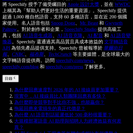
將 Speechify 授予了備受矚目的
Apple 設計大獎
，並在
WWDC
上稱其為「幫助人們更好生活的重要資源」。Speechify 提供
超過 1,000 種自然語音，支持 60 多種語言，並在近 200 個國
家使用。名人語音包括
Snoop Dogg
、
Mr. Beast
和
Gwyneth
Paltrow
。對於創作者和企業，
Speechify Studio
提供高級工
具，包括
AI 語音生成器
、
AI 語音克隆
、
AI 配音
和
AI 語音變
換器
。Speechify 還通過其高品質且具成本效益的
文字轉語音
API
為領先產品提供支持。Speechify 曾被報導於
華爾街日
報
、
CNBC
、
福布斯
、
TechCrunch
等主要媒體，是全球最大的
文字轉語音提供商。訪問
speechify.com/news
、
speechify.com/blog
和
speechify.com/press
了解更多。
目錄
為什麼回應速度對 2026 年的 AI 接線員更加重要？
現實中，AI 接線員比人類團隊回應有多快？
為什麼即使競爭對手比你不強，也能贏你？
拖延回應來電損失的真正代價是？
為什麼 AI 語音對話延遲低於 500 毫秒很重要？
大規模部署語音 AI 助理與招聘人力經濟效益有何差
異？