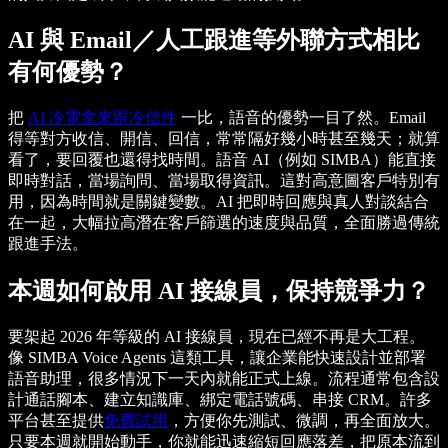
AI 與 Email／人工跟進等外聯方式相比
有何優勢？
把
AI 冷電拿來跟冷信件
一比，語音的優勢一目了然。Email
得等對方收信、開信、回信，常常隔好幾小時甚至幾天；就算
看了，要回覆也還得找時間。語音 AI（例如 SIMBA）能直接
即時對話，當場詢問、當場取得資訊。這對高意圖客戶特別有
用，因為時間就是關鍵變數。AI 把即時回應與真人對談結合
在一起，大幅拉高潛在客戶篩選的速度與品質，全面勝過傳統
跟進手法。
本週如何啟用 AI 接線員，保持競爭力？
要架起 2026 年等級的 AI 接線員，現在已經不再是大工程。
像 SIMBA Voice Agents 這類工具，讓企業能快速設計並部署
語音助理，很多情況下一天內就能正式上線。流程通常包含設
計通話腳本、建立知識庫、綁定電話號碼、串接 CRM。許多
平台甚至提供
免費試用
，方便你先測試、微調，再全面放大。
只要本週就開始動手，你就能迅速縮短回應落差，把原本流到