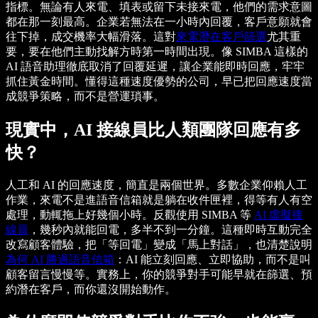
指標。無論有人來電、填表或留下未接來電，他們的需求意圖
都在那一刻最高。企業若無法在一小時內回覆，客戶意願就會
往下掉，成交機率大幅滑落。這對
來電潛在客戶篩選
尤其重
要，要在他們主動找解方時第一時間出現。像 SIMBA 這樣的
AI 語音助理徹底取消了回覆延遲，讓企業能即時回應，牢牢
抓住黃金時間。懂得這種速度優勢的公司，早已把回應速度當
成競爭策略，而不是營運瑣事。
現實中，AI 接線員比人類團隊回應有多
快？
人工和 AI 的回應速度，簡直是兩個世界。多數企業仰賴人工
作業，來電不是進語音信箱就是躺在收件匣裡，得等有人有空
處理，動輒拖上好幾個小時。反觀使用 SIMBA 等
AI 虛擬接
線員
，幾秒內就能回電，多半不到一分鐘。這種即時互動完全
改寫顧客體驗，把「等回電」變成「馬上對話」，也清楚說明
為何 AI 勝過語音信箱
：AI 能立刻回應、立即協助，而不是叫
顧客留言慢慢等。實務上，你的競爭對手可能早就在篩選、預
約潛在客戶，而你還沒開始動作。