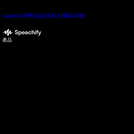
Speechify 即將推出語音輸入與聽寫功能
使用語音輸入，寫作速度提升 5 倍
產品
了解更多