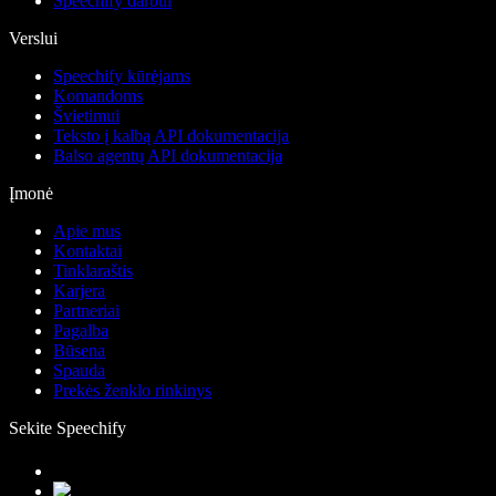
Speechify darbui
Verslui
Speechify kūrėjams
Komandoms
Švietimui
Teksto į kalbą API dokumentacija
Balso agentų API dokumentacija
Įmonė
Apie mus
Kontaktai
Tinklaraštis
Karjera
Partneriai
Pagalba
Būsena
Spauda
Prekės ženklo rinkinys
Sekite Speechify