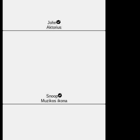
John
Aktorius
Snoop
Muzikos ikona