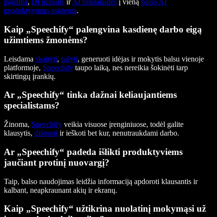
pagalbą
,
DI užrašus
ir
AI tinklalaides
į vieną
balso AI
produktyvumo asistentą
.
Kaip „Speechify“ palengvina kasdienę darbo eigą
užimtiems žmonėms?
Leisdama
skaityti
,
rašyti
, generuoti idėjas ir mokytis balsu vienoje
platformoje,
Speechify
taupo laiką, nes nereikia šokinėti tarp
skirtingų įrankių.
Ar „Speechify“ tinka dažnai keliaujantiems
specialistams?
Žinoma,
Speechify
veikia visuose įrenginiuose, todėl galite
klausytis,
diktuoti
ir ieškoti bet kur, nenutraukdami darbo.
Ar „Speechify“ padeda išlikti produktyviems
jaučiant protinį nuovargį?
Taip, balso naudojimas leidžia informaciją apdoroti klausantis ir
kalbant, neapkraunant akių ir ekranų.
Kaip „Speechify“ užtikrina nuolatinį mokymąsi už