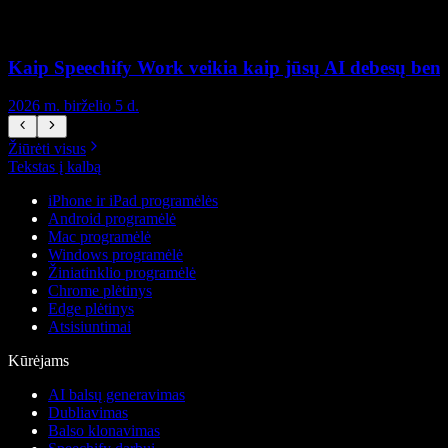
Kaip Speechify Work veikia kaip jūsų AI debesų ben
2026 m. birželio 5 d.
2
Žiūrėti visus
Tekstas į kalbą
iPhone ir iPad programėlės
Android programėlė
Mac programėlė
Windows programėlė
Žiniatinklio programėlė
Chrome plėtinys
Edge plėtinys
Atsisiuntimai
Kūrėjams
AI balsų generavimas
Dubliavimas
Balso klonavimas