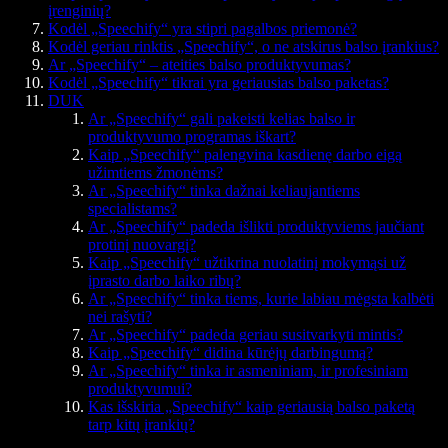
įrenginių?
Kodėl „Speechify“ yra stipri pagalbos priemonė?
Kodėl geriau rinktis „Speechify“, o ne atskirus balso įrankius?
Ar „Speechify“ – ateities balso produktyvumas?
Kodėl „Speechify“ tikrai yra geriausias balso paketas?
DUK
Ar „Speechify“ gali pakeisti kelias balso ir
produktyvumo programas iškart?
Kaip „Speechify“ palengvina kasdienę darbo eigą
užimtiems žmonėms?
Ar „Speechify“ tinka dažnai keliaujantiems
specialistams?
Ar „Speechify“ padeda išlikti produktyviems jaučiant
protinį nuovargį?
Kaip „Speechify“ užtikrina nuolatinį mokymąsi už
įprasto darbo laiko ribų?
Ar „Speechify“ tinka tiems, kurie labiau mėgsta kalbėti
nei rašyti?
Ar „Speechify“ padeda geriau susitvarkyti mintis?
Kaip „Speechify“ didina kūrėjų darbingumą?
Ar „Speechify“ tinka ir asmeniniam, ir profesiniam
produktyvumui?
Kas išskiria „Speechify“ kaip geriausią balso paketą
tarp kitų įrankių?