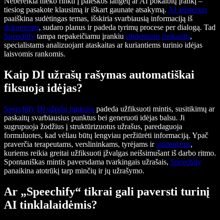
Nebereikia nieko rinkti į paieškos langelį ar AI pokalbių įrankį –
tiesiog pasakote klausimą ir iškart gaunate atsakymą.
AI asistentas
paaiškina sudėtingas temas, išskiria svarbiausią informaciją iš
dokumentų
, sudaro planus ir padeda tyrimų procese per dialogą. Tad
Speechify
tampa nepakeičiamu įrankiu
studentams
mokantis
,
specialistams analizuojant ataskaitas ar kuriantiems turinio idėjas
laisvomis rankomis.
Kaip DI užrašų rašymas automatiškai
fiksuoja idėjas?
Speechify
DI užrašų funkcija
padeda užfiksuoti mintis, susitikimų ar
paskaitų svarbiausius punktus bei generuoti idėjas balsu. Ji
sugrupuoja žodžius į struktūrizuotus užrašus, paredaguoja
formuluotes, kad vėliau būtų lengviau peržiūrėti informaciją. Ypač
praverčia terapeutams, verslininkams, tyrėjams ir
studentams
,
kuriems reikia greitai užfiksuoti įžvalgas neišsimušant iš darbo ritmo.
Spontaniškas mintis paversdama tvarkingais užrašais,
Speechify
panaikina atotrūkį tarp minčių ir jų užrašymo.
Ar „Speechify“ tikrai gali paversti turinį
AI tinklalaidėmis?