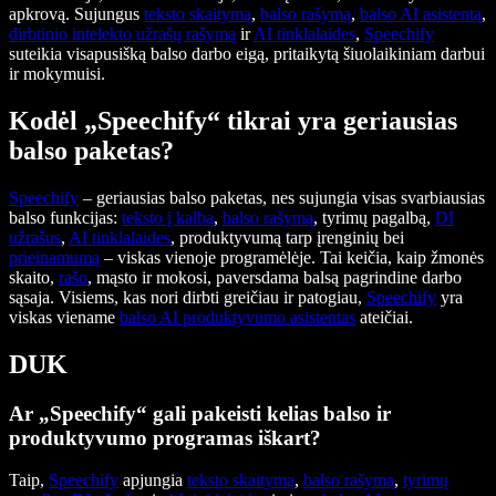
apkrovą. Sujungus
teksto skaitymą
,
balso rašymą
,
balso AI asistentą
,
dirbtinio intelekto užrašų rašymą
ir
AI tinklalaides
,
Speechify
suteikia visapusišką balso darbo eigą, pritaikytą šiuolaikiniam darbui
ir mokymuisi.
Kodėl „Speechify“ tikrai yra geriausias
balso paketas?
Speechify
– geriausias balso paketas, nes sujungia visas svarbiausias
balso funkcijas:
teksto į kalbą
,
balso rašymą
, tyrimų pagalbą,
DI
užrašus
,
AI tinklalaides
, produktyvumą tarp įrenginių bei
prieinamumą
– viskas vienoje programėlėje. Tai keičia, kaip žmonės
skaito,
rašo
, mąsto ir mokosi, paversdama balsą pagrindine darbo
sąsaja. Visiems, kas nori dirbti greičiau ir patogiau,
Speechify
yra
viskas viename
balso AI produktyvumo asistentas
ateičiai.
DUK
Ar „Speechify“ gali pakeisti kelias balso ir
produktyvumo programas iškart?
Taip,
Speechify
apjungia
teksto skaitymą
,
balso rašymą
,
tyrimų