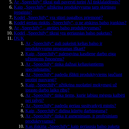
Ar „Speechify“ tikrai gali paversti turinį AI tinklalaidėmis?
Kaip „Speechify“ užtikrina produktyvumą tarp skirtingų
įrenginių?
Kodėl „Speechify“ yra stipri pagalbos priemonė?
Kodėl geriau rinktis „Speechify“, o ne atskirus balso įrankius?
Ar „Speechify“ – ateities balso produktyvumas?
Kodėl „Speechify“ tikrai yra geriausias balso paketas?
DUK
Ar „Speechify“ gali pakeisti kelias balso ir
produktyvumo programas iškart?
Kaip „Speechify“ palengvina kasdienę darbo eigą
užimtiems žmonėms?
Ar „Speechify“ tinka dažnai keliaujantiems
specialistams?
Ar „Speechify“ padeda išlikti produktyviems jaučiant
protinį nuovargį?
Kaip „Speechify“ užtikrina nuolatinį mokymąsi už
įprasto darbo laiko ribų?
Ar „Speechify“ tinka tiems, kurie labiau mėgsta kalbėti
nei rašyti?
Ar „Speechify“ padeda geriau susitvarkyti mintis?
Kaip „Speechify“ didina kūrėjų darbingumą?
Ar „Speechify“ tinka ir asmeniniam, ir profesiniam
produktyvumui?
Kas išskiria „Speechify“ kaip geriausią balso paketą