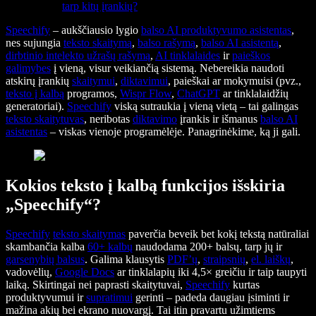
tarp kitų įrankių?
Speechify
– aukščiausio lygio
balso AI produktyvumo asistentas
,
nes sujungia
teksto skaitymą
,
balso rašymą
,
balso AI asistentą
,
dirbtinio intelekto užrašų rašymą
,
AI tinklalaides
ir
paieškos
galimybes
į vieną, visur veikiančią sistemą. Nebereikia naudoti
atskirų įrankių
skaitymui
,
diktavimui
, paieškai ar mokymuisi (pvz.,
teksto į kalbą
programos,
Wispr Flow
,
ChatGPT
ar tinklalaidžių
generatoriai).
Speechify
viską sutraukia į vieną vietą – tai galingas
teksto skaitytuvas
, neribotas
diktavimo
įrankis ir išmanus
balso AI
asistentas
– viskas vienoje programėlėje. Panagrinėkime, ką ji gali.
Kokios teksto į kalbą funkcijos išskiria
„Speechify“?
Speechify
teksto skaitymas
paverčia beveik bet kokį tekstą natūraliai
skambančia kalba
60+ kalbų
naudodama 200+ balsų, tarp jų ir
garsenybių balsus
. Galima klausytis
PDF’ų
,
straipsnių
,
el. laiškų
,
vadovėlių,
Google Docs
ar tinklalapių iki 4,5× greičiu ir taip taupyti
laiką. Skirtingai nei paprasti skaitytuvai,
Speechify
kurtas
produktyvumui ir
supratimui
gerinti – padeda daugiau įsiminti ir
mažina akių bei ekrano nuovargį. Tai itin pravartu užimtiems