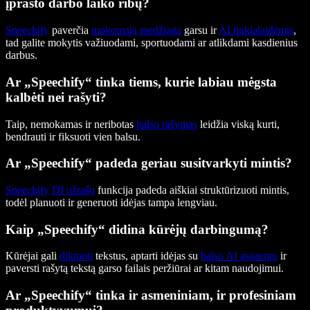
įprasto darbo laiko ribų?
Speechify
paverčia
mokomąją medžiagą
garsu ir
AI tinklalaidėmis
,
tad galite mokytis važiuodami, sportuodami ar atlikdami kasdienius
darbus.
Ar „Speechify“ tinka tiems, kurie labiau mėgsta
kalbėti nei rašyti?
Taip, nemokamas ir neribotas
balso rašymas
leidžia viską kurti,
bendrauti ir fiksuoti vien balsu.
Ar „Speechify“ padeda geriau susitvarkyti mintis?
Speechify
DI užrašų
funkcija padeda aiškiai struktūrizuoti mintis,
todėl planuoti ir generuoti idėjas tampa lengviau.
Kaip „Speechify“ didina kūrėjų darbingumą?
Kūrėjai gali
diktuoti
tekstus, aptarti idėjas su
balso AI asistentu
ir
paversti rašytą tekstą garso failais peržiūrai ar kitam naudojimui.
Ar „Speechify“ tinka ir asmeniniam, ir profesiniam