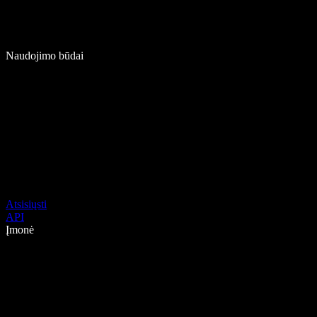
Naudojimo būdai
Atsisiųsti
API
Įmonė