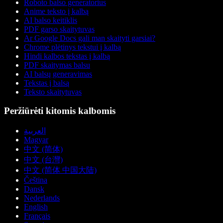
Roboto balso generatorius
Anime teksto į kalbą
AI balso keitiklis
PDF garso skaitytuvas
Ar Google Docs gali man skaityti garsiai?
Chrome plėtinys tekstui į kalbą
Hindi kalbos tekstas į kalbą
PDF skaitymas balsu
AI balsų generavimas
Tekstas į balsą
Teksto skaitytuvas
Peržiūrėti kitomis kalbomis
العربية
Magyar
中文 (简体)
中文 (台灣)
中文 (简体 中国大陆)
Čeština
Dansk
Nederlands
English
Français