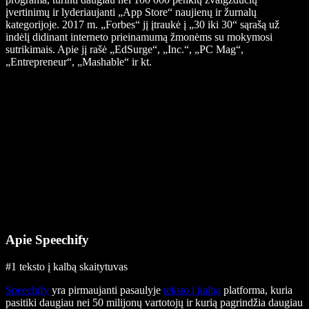
įvertinimų ir lyderiaujanti „App Store“ naujienų ir žurnalų
kategorijoje. 2017 m. „Forbes“ jį įtraukė į „30 iki 30“ sąrašą už
indėlį didinant interneto prieinamumą žmonėms su mokymosi
sutrikimais. Apie jį rašė „EdSurge“, „Inc.“, „PC Mag“,
„Entrepreneur“, „Mashable“ ir kt.
Apie Speechify
#1 teksto į kalbą skaitytuvas
Speechify
yra pirmaujanti pasaulyje
teksto į kalbą
platforma, kuria
pasitiki daugiau nei 50 milijonų vartotojų ir kurią pagrindžia daugiau