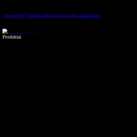
„Speechify“ pristato diktofoną su balso atpažinimu
Rašykite 5× greičiau naudodami diktavimą balsu
Produktai
Sužinokite daugiau