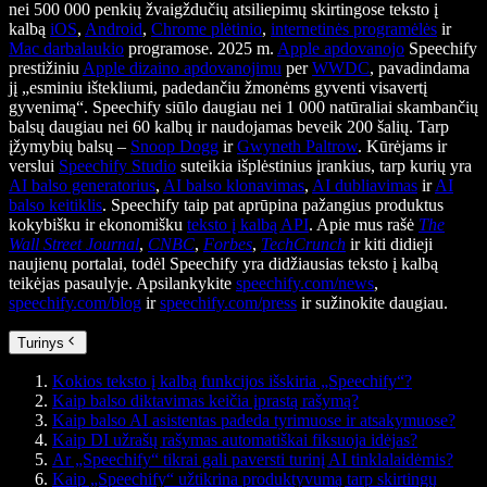
nei 500 000 penkių žvaigždučių atsiliepimų skirtingose teksto į
kalbą
iOS
,
Android
,
Chrome plėtinio
,
internetinės programėlės
ir
Mac darbalaukio
programose. 2025 m.
Apple apdovanojo
Speechify
prestižiniu
Apple dizaino apdovanojimu
per
WWDC
, pavadindama
jį „esminiu ištekliumi, padedančiu žmonėms gyventi visavertį
gyvenimą“. Speechify siūlo daugiau nei 1 000 natūraliai skambančių
balsų daugiau nei 60 kalbų ir naudojamas beveik 200 šalių. Tarp
įžymybių balsų –
Snoop Dogg
ir
Gwyneth Paltrow
. Kūrėjams ir
verslui
Speechify Studio
suteikia išplėstinius įrankius, tarp kurių yra
AI balso generatorius
,
AI balso klonavimas
,
AI dubliavimas
ir
AI
balso keitiklis
. Speechify taip pat aprūpina pažangius produktus
kokybišku ir ekonomišku
teksto į kalbą API
. Apie mus rašė
The
Wall Street Journal
,
CNBC
,
Forbes
,
TechCrunch
ir kiti didieji
naujienų portalai, todėl Speechify yra didžiausias teksto į kalbą
teikėjas pasaulyje. Apsilankykite
speechify.com/news
,
speechify.com/blog
ir
speechify.com/press
ir sužinokite daugiau.
Turinys
Kokios teksto į kalbą funkcijos išskiria „Speechify“?
Kaip balso diktavimas keičia įprastą rašymą?
Kaip balso AI asistentas padeda tyrimuose ir atsakymuose?
Kaip DI užrašų rašymas automatiškai fiksuoja idėjas?
Ar „Speechify“ tikrai gali paversti turinį AI tinklalaidėmis?
Kaip „Speechify“ užtikrina produktyvumą tarp skirtingų