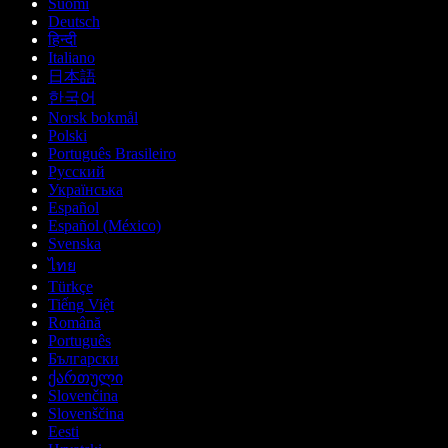
Suomi
Deutsch
हिन्दी
Italiano
日本語
한국어
Norsk bokmål
Polski
Português Brasileiro
Русский
Українська
Español
Español (México)
Svenska
ไทย
Türkçe
Tiếng Việt
Română
Português
Български
ქართული
Slovenčina
Slovenščina
Eesti