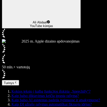
Ali Abdaal
YouTube kūrėjas
2025 m. Apple dizaino apdovanojimas
50 mln.+ vartotojų
Turinys
Kokios teksto į kalbą funkcijos išskiria „Speechify“?
Kaip balso diktavimas keičia įprastą rašymą?
Kaip balso AI asistentas padeda tyrimuose ir atsakymuose?
Kaip DI užrašų rašymas automatiškai fiksuoja idėjas?