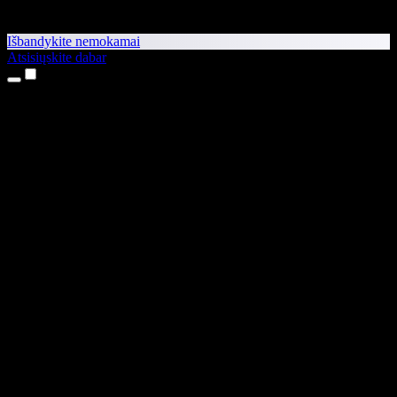
Išbandykite nemokamai
Atsisiųskite dabar
Produktai
Teksto skaitymas balsu
iPhone ir iPad programėlės
Android programėlė
Chrome plėtinys
Edge plėtinys
Interneto programėlė
Mac programėlė
Windows programėlė
AI balso generatorius
Įgarsinimas
Dubliavimas
Balso klonavimas