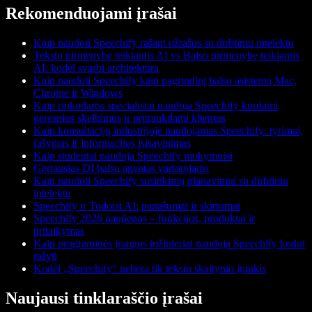
Rekomenduojami įrašai
Kaip naudoti Speechify rašant užrašus su dirbtiniu intelektu
Teksto pirmenybę teikiantis AI vs Balso pirmenybę teikiantis
AI: kodėl svarbi architektūra
Kaip naudoti Speechify kaip pagrindinį balso asistentą Mac,
Chrome ir Windows
Kaip rinkodaros specialistai naudoja Speechify kurdami
geresnius skelbimus ir pritraukdami klientus
Kaip konsultacijų industrijoje naudojamas Speechify: tyrimai,
rašymas ir informacijos įsisavinimas
Kaip studentai naudoja Speechify mokymuisi
Geriausias DI balsu agentas vartotojams
Kaip naudoti Speechify susitikimų planavimui su dirbtiniu
intelektu
Speechify ir Todoist AI: panašumai ir skirtumai
Speechify 2026 naujienos – funkcijos, produktai ir
pritaikymas
Kaip programinės įrangos inžinieriai naudoja Speechify kodui
rašyti
Kodėl „Speechify“ nebėra tik teksto skaitymo įrankis
Naujausi tinklaraščio įrašai