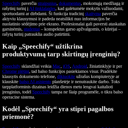
Speechify
paverčia
straipsnius
,
dokumentus
, mokomąją medžiagą ir
rašytinį turinį į
AI tinklalaides
, kad galėtumėte mokytis važiuodami,
sportuodami ar dirbdami. Ši funkcija tradicinį
skaitymą
paverčia
aktyviu klausymusi ir padeda neatsilikti nuo informacijos be
nuolatinio sėdėjimo prie ekrano. Profesionalai gali paversti ataskaitas
garsinėmis,
studentai
– konspektus garso apžvalgomis, o kūrėjai –
rašytą turinį patrauklia audio patirtimi.
Kaip „Speechify“ užtikrina
produktyvumą tarp skirtingų įrenginių?
Speechify
sklandžiai veikia
Mac
,
iOS
,
Android
, žiniatinklyje ir per
Chrome
plėtinį
, tad balso funkcijos pasiekiamos visur. Pradėkite
klausytis dokumento telefone,
diktuokite
užrašus kompiuteryje ar
klauskite
balso AI asistento
planšetėje ir nenutraukite darbo. Toks
tarpplatforminis dizainas leidžia dienos metu lengvai kaitalioti
įrenginius, todėl
Speechify
tampa ne šiaip programėle, o tikra balso
operacine sistema.
Kodėl „Speechify“ yra stipri pagalbos
priemonė?