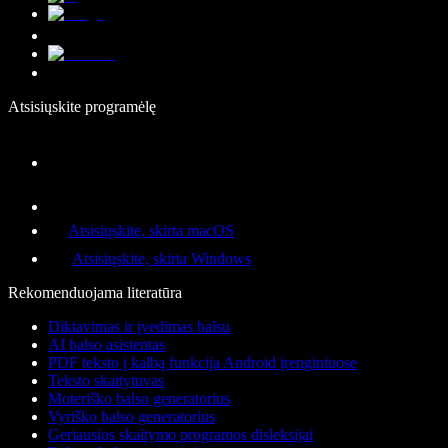
Atsisiųskite programėlę
Atsisiųskite, skirta macOS
Atsisiųskite, skirta Windows
Rekomenduojama literatūra
Diktavimas ir įvedimas balsu
AI balso asistentas
PDF teksto į kalbą funkcija Android įrenginiuose
Teksto skaitytuvas
Moteriško balso generatorius
Vyriško balso generatorius
Geriausios skaitymo programos disleksijai