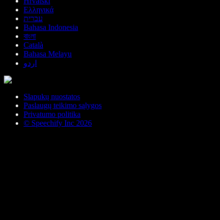
Hrvatski
Ελληνικά
עברית
Bahasa Indonesia
বাংলা
Català
Bahasa Melayu
اردو
Slapukų nuostatos
Paslaugų teikimo sąlygos
Privatumo politika
© Speechify Inc 2026