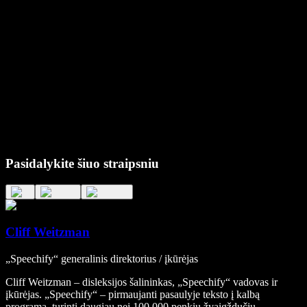
Pasidalykite šiuo straipsniu
Cliff Weitzman
„Speechify“ generalinis direktorius / įkūrėjas
Cliff Weitzman – disleksijos šalininkas, „Speechify“ vadovas ir
įkūrėjas. „Speechify“ – pirmaujanti pasaulyje teksto į kalbą
programa, turinti daugiau nei 100 000 penkių žvaigždučių