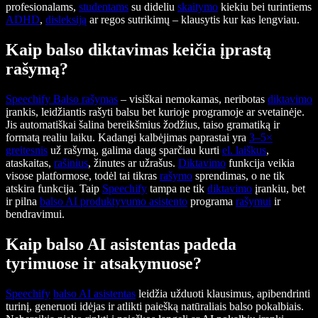
profesionalams,
studentams
su dideliu
skaitymo
kiekiu bei turintiems
ADHD
,
disleksiją
ar regos sutrikimų – klausytis kur kas lengviau.
Kaip balso diktavimas keičia įprastą
rašymą?
Speechify
Balso rašymas
– visiškai nemokamas, neribotas
diktavimo
įrankis, leidžiantis rašyti balsu bet kurioje programoje ar svetainėje.
Jis automatiškai šalina bereikšmius žodžius, taiso gramatiką ir
formatą realiu laiku. Kadangi kalbėjimas paprastai yra
3–5×
greitesnis
už rašymą, galima daug sparčiau kurti
el. laiškus
,
ataskaitas,
rašinius
, žinutes ar užrašus.
Diktavimo
funkcija veikia
visose platformose, todėl tai tikras
rašymo
sprendimas, o ne tik
atskira funkcija. Taip
Speechify
tampa ne tik
diktavimo
įrankiu, bet
ir pilna
balso AI produktyvumo asistento
programa
rašymui
ir
bendravimui.
Kaip balso AI asistentas padeda
tyrimuose ir atsakymuose?
Speechify
balso AI asistentas
leidžia užduoti klausimus, apibendrinti
turinį, generuoti idėjas ir atlikti paiešką natūraliais balso pokalbiais.