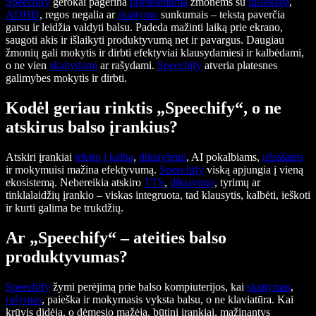
Speechify
gerokai pagerina
prieinamumą
žmonėms su
disleksija
,
ADHD
, regos negalia ar
skaitymo
sunkumais – tekstą paverčia
garsu ir leidžia valdyti balsu. Padeda mažinti laiką prie ekrano,
saugoti akis ir išlaikyti produktyvumą net ir pavargus. Daugiau
žmonių gali mokytis ir dirbti efektyviai klausydamiesi ir kalbėdami,
o ne vien
skaitydami
ar rašydami.
Speechify
atveria platesnes
galimybes mokytis ir dirbti.
Kodėl geriau rinktis „Speechify“, o ne
atskirus balso įrankius?
Atskiri įrankiai
teksto į kalbą
,
diktavimui
, AI pokalbiams,
užrašams
ir mokymuisi mažina efektyvumą.
Speechify
viską apjungia į vieną
ekosistemą. Nebereikia atskiro
TTS
,
diktavimo
, tyrimų ar
tinklalaidžių įrankio – viskas integruota, tad klausytis, kalbėti, ieškoti
ir kurti galima be trukdžių.
Ar „Speechify“ – ateities balso
produktyvumas?
Speechify
žymi perėjimą prie balso kompiuterijos, kai
skaitymas
,
rašymas
, paieška ir mokymasis vyksta balsu, o ne klaviatūra. Kai
krūvis didėja, o dėmesio mažėja, būtini įrankiai, mažinantys