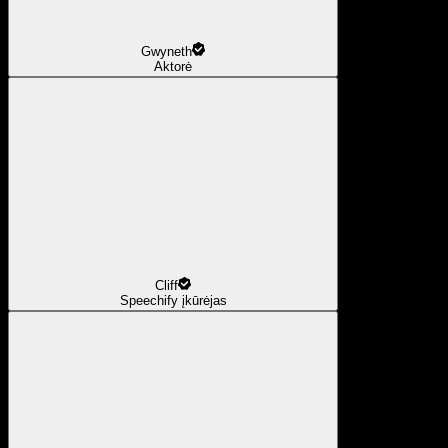
Gwyneth
Aktorė
Cliff
Speechify įkūrėjas