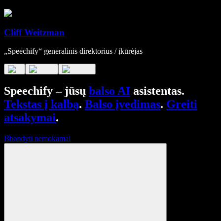
Cliff Weitzman
„Speechify“ generalinis direktorius / įkūrėjas
Speechify – jūsų
balso AI
asistentas.
Tekstas į kalbą
.
Balso įvedimas
.
Greiti
atsakymai
.
Išbandyti nemokamai