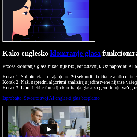
Kako englesko
kloniranje glasa
funkcionir
Proces kloniranja glasa nikad nije bio jednostavniji. Uz naprednu AI t
Korak 1: Snimite glas u trajanju od 20 sekundi ili učitajte audio datot
Korak 2: Naši napredni algoritmi analiziraju jedinstvene nijanse vašeg
Korak 3: Upotrijebite funkciju kloniranja glasa za generiranje vašeg 
Isprobajte. Stvorite svoj AI engleski glas besplatno