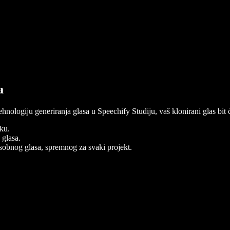
a
ehnologiju generiranja glasa u Speechify Studiju, vaš klonirani glas bit 
eku.
 glasa.
osobnog glasa, spremnog za svaki projekt.