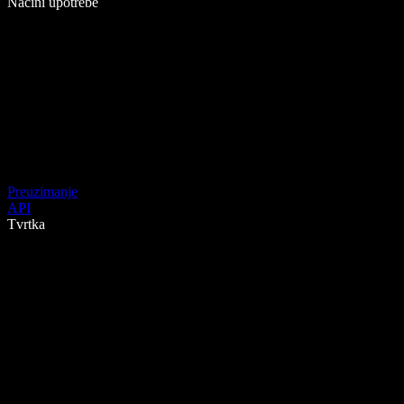
Načini upotrebe
Preuzimanje
API
Tvrtka