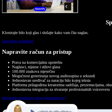
Sp
Klonirajte bilo koji glas i slušajte kako vam čita naglas.
Isprobajte besplatno
Napravite račun za pristup
Prava na komercijalnu upotrebu
Naglasci, nijanse i stilovi glasa
100.000 znakova mjesečno
Mogućnost generiranja novog audiozapisa u sekundi
Jednostavan uređivač za naraciju bilo kojeg teksta
Platforma prilagođena kreatorima sadržaja, prezentacijama, obuci
Jednostavna integracija za stvaranje profesionalnih voiceovera
Isprobajte kloniranje glasa (besplatno je)