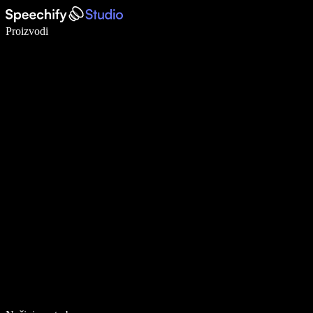
Pišite 5× brže uz glasovno diktiranje
Proizvodi
Saznajte više