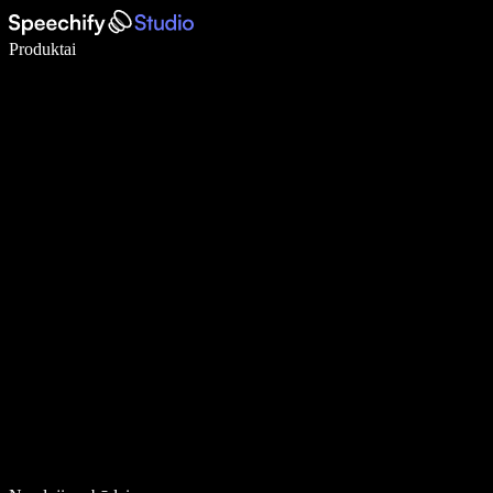
Rašykite 5× greičiau naudodami diktavimą balsu
Produktai
Sužinokite daugiau