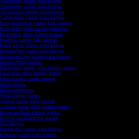
Atsiliepimų vaizdo įrašų kūrėjas
Atsiliepimų vaizdo įrašų kūrėjas
Automatinis subtitrų generatorius
Automobilių vaizdo įrašų kūrėjas
Balso įgarsinimo vaizdo įrašų kūrėjas
Biografinių filmų kūrimo priemonė
Biografinių filmų kūrimo įrankis
Biudžeto vaizdo įrašų kūrėjas
Dainų tekstų vaizdo įrašų kūrėjas
Dekoravimo vaizdo įrašų kūrėjas
Demonstracinių vaizdo įrašų kūrėjas
Dramos filmų kūrėjas
Edukacinių vaizdo įrašų kūrimo įrankis
Fantastinių filmų kūrimo įrankis
Filmo anonso vaizdo kūrėjas
Filmo kūrėjas
Filmo redaktorius
Filmų kūrimo įrankis
Gamtos vaizdo įrašų kūrėjas
Gerbėjų vaizdo įrašų kūrimo įrankis
Instagram Reels kūrimo įrankis
Interviu vaizdo kūrimo įrankis
Intro kūrėjas
Išpakavimo vaizdo įrašų kūrėjas
Kelionių vaizdo įrašų kūrėjas