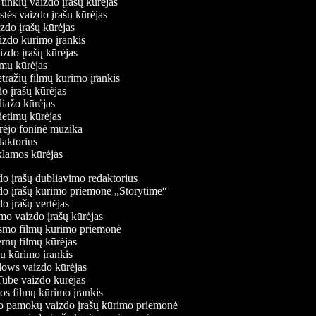
ų tinklų vaizdo įrašų kūrėjas
stės vaizdo įrašų kūrėjas
izdo įrašų kūrėjas
aizdo kūrimo įrankis
aizdo įrašų kūrėjas
filmų kūrėjas
tražių filmų kūrimo įrankis
do įrašų kūrėjas
oliažo kūrėjas
vietimų kūrėjas
ūrėjo foninė muzika
edaktorius
eklamos kūrėjas
o įrašų dubliavimo redaktorius
o įrašų kūrimo priemonė „Storytime“
 įrašų vertėjas
o vaizdo įrašų kūrėjas
mo filmų kūrimo priemonė
rnų filmų kūrėjas
 kūrimo įrankis
ws vaizdo kūrėjas
be vaizdo kūrėjas
s filmų kūrimo įrankis
 pamokų vaizdo įrašų kūrimo priemonė