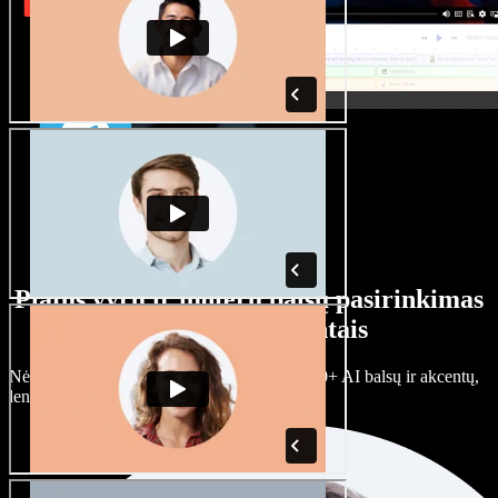
Platus vyrų ir moterų balsų pasirinkimas
su įvairiais akcentais
Nėra dviejų vienodų projektų. Rinkitės iš 100+ AI balsų ir akcentų,
lengvai juos prisitaikykite.