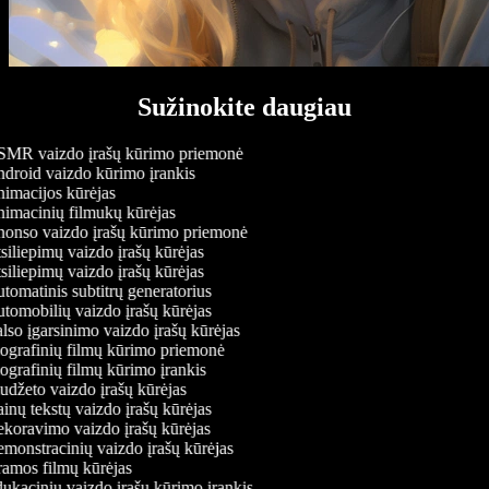
Sužinokite daugiau
MR vaizdo įrašų kūrimo priemonė
droid vaizdo kūrimo įrankis
imacijos kūrėjas
imacinių filmukų kūrėjas
onso vaizdo įrašų kūrimo priemonė
iliepimų vaizdo įrašų kūrėjas
iliepimų vaizdo įrašų kūrėjas
omatinis subtitrų generatorius
omobilių vaizdo įrašų kūrėjas
so įgarsinimo vaizdo įrašų kūrėjas
ografinių filmų kūrimo priemonė
grafinių filmų kūrimo įrankis
džeto vaizdo įrašų kūrėjas
nų tekstų vaizdo įrašų kūrėjas
koravimo vaizdo įrašų kūrėjas
onstracinių vaizdo įrašų kūrėjas
amos filmų kūrėjas
kacinių vaizdo įrašų kūrimo įrankis