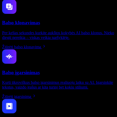
Balso klonavimas
Per kelias sekundes kurkite aukštos kokybės AI balso klonus. Nieko
diegti nereikia – viskas veikia naršyklėje.
Žiūrėti balso klonavimą
Balso įgarsinimas
Kurti tikroviškus balso įgarsinimus realiuoju laiku su AI. Įgarsinkite
tekstus, vaizdo įrašus ar kitą turinį bet kokiu stiliumi.
Žiūrėti įgarsinimą