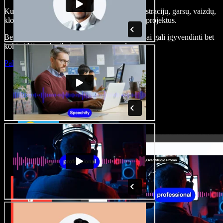
Kurkite įgarsinimus, pridėkite nemokamų iliustracijų, garsų, vaizdų,
klonuokite balsą – kurkite pilnus, įspūdingus projektus.
Be jokių mokymų ir viskas naršyklėje – kūrėjai gali įgyvendinti bet
kokią idėją, neberibojami senųjų metodų.
Paleisti studiją