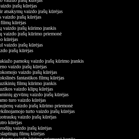
mo vaizdo įrašų kūrėjas
vaizdo įrašų kūrėjas
 ir atsakymų vaizdo įrašų kūrėjas
s vaizdo įrašų kūrėjas
 filmų kūrėjas
ų vaizdo įrašų kūrimo įrankis
nių vaizdo įrašų kūrimo priemonė
do kūrėjas
ul vaizdo įrašų kūrėjas
izdo įrašų kūrėjas
kiažo pamokų vaizdo įrašų kūrimo įrankis
no vaizdo įrašų kūrėjas
komojo vaizdo įrašų kūrėjas
slinės fantastikos filmų kūrėjas
ikinių filmų kūrimo įrankis
zikos vaizdo klipų kūrėjas
minių gyvūnų vaizdo įrašų kūrėjas
mo turo vaizdo kūrėjas
ujienų vaizdo įrašų kūrimo priemonė
ilnojamojo turto vaizdo įrašų kūrėjas
traukų vaizdo įrašų kūrėjas
tro kūrėjas
odijų vaizdo įrašų kūrėjas
laptingų filmų kūrėjas