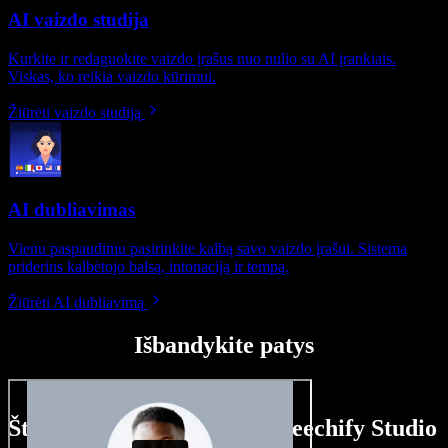
AI vaizdo studija
Kurkite ir redaguokite vaizdo įrašus nuo nulio su AI įrankiais.
Viskas, ko reikia vaizdo kūrimui.
Žiūrėti vaizdo studiją
AI dubliavimas
Vienu paspaudimu pasirinkite kalbą savo vaizdo įrašui. Sistema
priderins kalbėtojo balsą, intonaciją ir tempą.
Žiūrėti AI dubliavimą
Išbandykite patys
Štai ką galite nuveikti su Speechify Studio