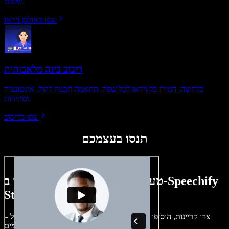
שלכם.
צפו באולפן וידאו
דיבוב בינה מלאכותית
בלחיצה, המירו כל וידאו לכל שפה. התאמה חכמה לקול, אינטונציה
ומהירות.
צפו בדיבוב
תנסו בעצמכם
טעימה קטנה ממה שתוכלו ליצור ב-Speechify
Studio.
צרו קריינות, הוסיפו תמונות ללא זכויות, אודיו, סרטונים ושיבוט קול –
לפרויקטים קוליים־חזותיים מושלמים.