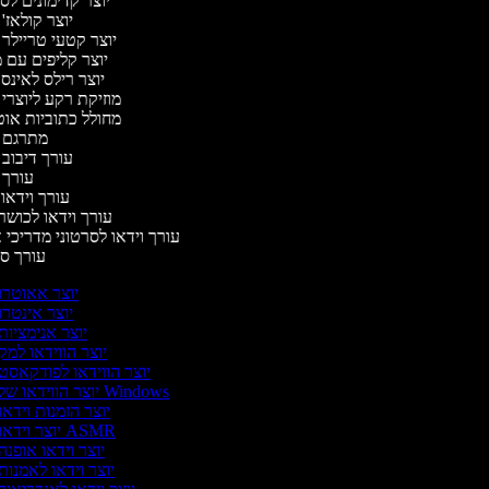
יוצר קדימונים ל
יוצר קולאז'
יוצר קטעי טריילר 
יוצר קליפים עם 
יוצר רילס לאינ
מוזיקת רקע ליוצרי
מחולל כתוביות או
מתרגם 
עורך דיבוב
עורך
עורך וידאו 
עורך וידאו לכושר
עורך וידאו לסרטוני מדריכי 
עורך 
יוצר אאוטרו
יוצר אינטרו
יוצר אנימציות
יוצר הווידאו למק
יוצר הווידאו לפודקאסט
יוצר הווידאו של Windows
יוצר הזמנות וידאו
יוצר וידאו ASMR
יוצר וידאו אופנה
יוצר וידאו לאמנות