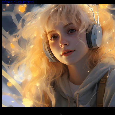
התחילו ליצור באולפן