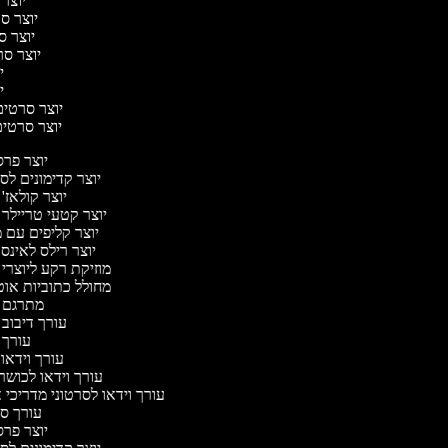
יוצר 
יוצר סרט
יוצר סר
יוצר סרט
יו
יו
יוצר סרטים 
יוצר סרטים 
יוצר פר
יוצר קדימונים ל
יוצר קולאז'
יוצר קטעי טריילר 
יוצר קליפים עם 
יוצר רילס לאינ
מוזיקת רקע ליוצרי
מחולל כתוביות או
מתרגם 
עורך דיבוב
עורך
עורך וידאו 
עורך וידאו לכושר
עורך וידאו לסרטוני מדריכי 
עורך 
יוצר פר