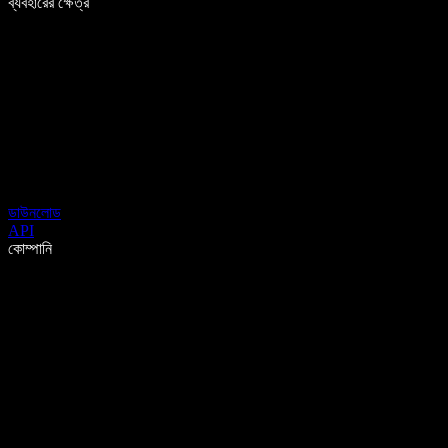
ব্যবহারের ক্ষেত্র
ডাউনলোড
API
কোম্পানি