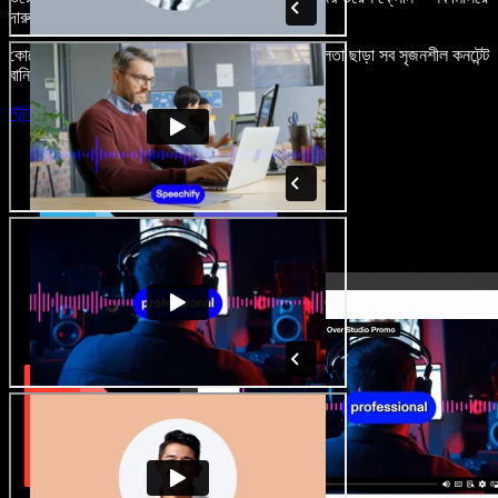
দারুণ মনে রাখার মতো অডিও-ভিডিও প্রজেক্ট বানান।
কোনো শেখার ঝামেলা নেই, শুধু ব্রাউজারে খুলুন—আর দুর্বলতা ছাড়া সব সৃজনশীল কনটেন্ট
বানিয়ে ফেলুন।
স্টুডিও চালু করুন