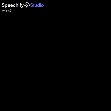
ভয়েস টাইপিং দিয়ে ৫ গুণ দ্রুত লিখুন
প্রোডাক্ট
আরও জানুন