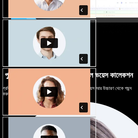
পুরুষ-নারী ভেদে নানান উচ্চারণে বিশাল ভয়েস কালেকশন
প্রতিটি প্রজেক্টকে আলাদা শোনাতে দিন। শত শত AI ভয়েস আর উচ্চারণ থেকে পছন্দ
করুন, নিজের মতো টিউন করুন।