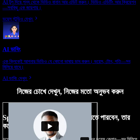
AI টুল দিয়ে শূন্য থেকে ভিডিও বানান আর এডিট করুন। ভিডিও এডিটিং আর ক্রিয়েশন
—সবকিছু এক জায়গায়।
ভয়েস স্টুডিও দেখুন
AI ডাবিং
এক ক্লিকেই আপনার ভিডিও যে কোনো ভাষায় ডাব করুন। ভয়েস, টোন, গতি—সব
মিলিয়ে যাবে।
AI ডাবিং দেখুন
নিজের চোখে দেখুন, নিজের মতো অনুভব করুন
Speechify Studio দিয়ে কী কী করতে পারবেন, তার
কয়েকটা উদাহরণ দেখুন
ভয়েসওভার, রয়্যালটি-ফ্রি ছবি, অডিও, ভিডিও যোগ, নিজের ভয়েস ক্লোন—সব মিলিয়ে