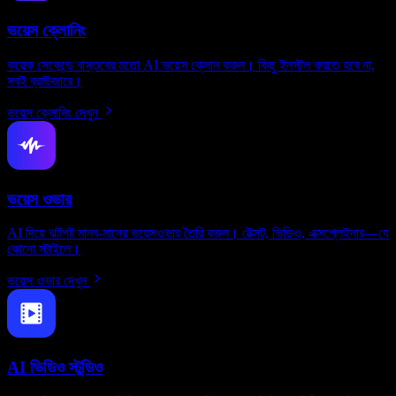
ভয়েস ক্লোনিং
কয়েক সেকেন্ডে বাস্তবের মতো AI ভয়েস ক্লোন করুন। কিছু ইনস্টল করতে হবে না,
সবই ব্রাউজারে।
ভয়েস ক্লোনিং দেখুন
ভয়েস ওভার
AI দিয়ে ঝটপট মানব-মানের ভয়েসওভার তৈরি করুন। টেক্সট, ভিডিও, এক্সপ্লেইনার—যে
কোনো স্টাইলে।
ভয়েস ওভার দেখুন
AI ভিডিও স্টুডিও