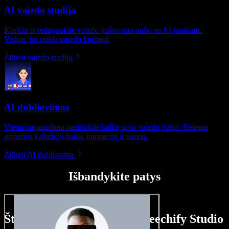
AI vaizdo studija
Kurkite ir redaguokite vaizdo įrašus nuo nulio su AI įrankiais.
Viskas, ko reikia vaizdo kūrimui.
Žiūrėti vaizdo studiją
AI dubliavimas
Vienu paspaudimu pasirinkite kalbą savo vaizdo įrašui. Sistema
priderins kalbėtojo balsą, intonaciją ir tempą.
Žiūrėti AI dubliavimą
Išbandykite patys
Štai ką galite nuveikti su Speechify Studio