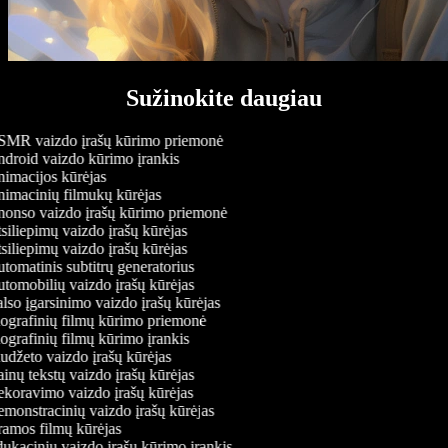
Sužinokite daugiau
MR vaizdo įrašų kūrimo priemonė
droid vaizdo kūrimo įrankis
imacijos kūrėjas
imacinių filmukų kūrėjas
onso vaizdo įrašų kūrimo priemonė
iliepimų vaizdo įrašų kūrėjas
iliepimų vaizdo įrašų kūrėjas
omatinis subtitrų generatorius
tomobilių vaizdo įrašų kūrėjas
lso įgarsinimo vaizdo įrašų kūrėjas
ografinių filmų kūrimo priemonė
ografinių filmų kūrimo įrankis
udžeto vaizdo įrašų kūrėjas
nų tekstų vaizdo įrašų kūrėjas
koravimo vaizdo įrašų kūrėjas
monstracinių vaizdo įrašų kūrėjas
amos filmų kūrėjas
ukacinių vaizdo įrašų kūrimo įrankis