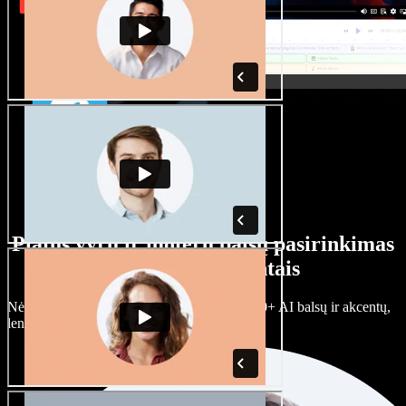
Platus vyrų ir moterų balsų pasirinkimas
su įvairiais akcentais
Nėra dviejų vienodų projektų. Rinkitės iš 100+ AI balsų ir akcentų,
lengvai juos prisitaikykite.