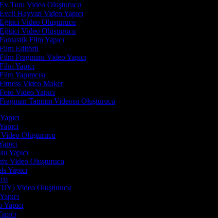
Ev Turu Video Oluşturucu
Evcil Hayvan Video Yapıcı
Eğitici Video Oluşturucu
Eğitici Video Oluşturucu
Fantastik Film Yapıcı
Film Editörü
Film Fragmanı Video Yapıcı
Film Yapıcı
Film Yapımcısı
Fitness Video Maker
Foto Video Yapıcı
Fragman Tanıtım Videosu Oluşturucu
i Yapıcı
 Yapıcı
n Video Oluşturucu
 Yapıcı
osu Yapıcı
tımı Video Oluşturucu
els Yapıcı
rucu
(DIY) Video Oluşturucu
 Yapıcı
o Yapıcı
Yapıcı