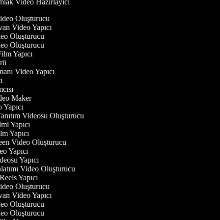
lak Video Hazırlayıcı
Video Oluşturucu
yvan Video Yapıcı
ideo Oluşturucu
ideo Oluşturucu
 Film Yapıcı
törü
gmanı Video Yapıcı
cı
ımcısı
Video Maker
eo Yapıcı
Tanıtım Videosu Oluşturucu
ilmi Yapıcı
Film Yapıcı
reen Video Oluşturucu
deo Yapıcı
ideosu Yapıcı
nlatımı Video Oluşturucu
 Reels Yapıcı
Video Oluşturucu
yvan Video Yapıcı
ideo Oluşturucu
ideo Oluşturucu