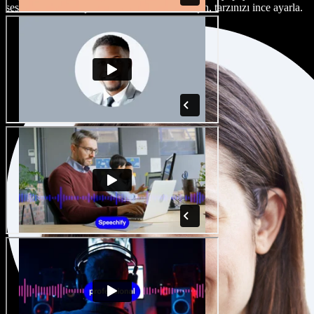
seslendirme sanatçısı ve aksan arasından seçin, tarzınızı ince ayarla.