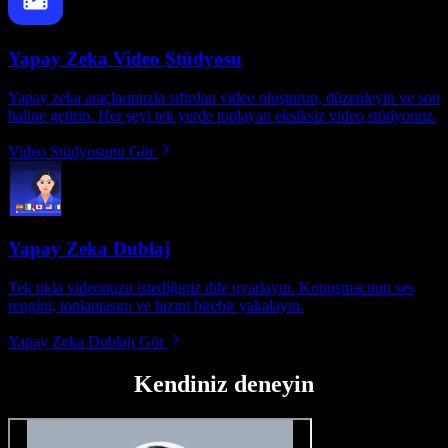
Yapay Zeka Video Stüdyosu
Yapay zeka araçlarımızla sıfırdan video oluşturun, düzenleyin ve son
haline getirin. Her şeyi tek yerde toplayan eksiksiz video stüdyonuz.
Video Stüdyosunu Gör
Yapay Zeka Dublaj
Tek tıkla videonuzu istediğiniz dile uyarlayın. Konuşmacının ses
rengini, tonlamasını ve hızını birebir yakalayın.
Yapay Zeka Dublajı Gör
Kendiniz deneyin