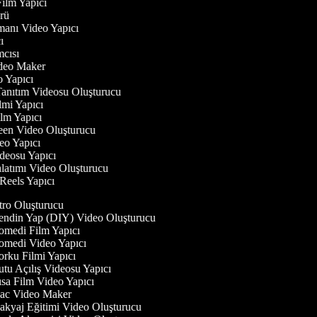
 Film Yapıcı
törü
gmanı Video Yapıcı
cı
ımcısı
Video Maker
eo Yapıcı
Tanıtım Videosu Oluşturucu
ilmi Yapıcı
Film Yapıcı
reen Video Oluşturucu
deo Yapıcı
ideosu Yapıcı
nlatımı Video Oluşturucu
 Reels Yapıcı
tro Oluşturucu
ndin Yap (DIY) Video Oluşturucu
medi Film Yapıcı
medi Video Yapıcı
rku Filmi Yapıcı
tu Açılış Videosu Yapıcı
sa Film Video Yapıcı
c Video Maker
kyaj Eğitimi Video Oluşturucu