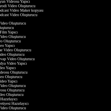
un Videosu Yapıcı
rodi Video Oluşturucu
dcast Video Maker kopyası
dcast Video Oluşturucu
 Video Oluşturucu
luşturucu
 Film Yapıcı
 Video Oluşturucu
deo Oluşturucu
ideo Yapıcı
rme Video Oluşturucu
Video Oluşturucu
evap Video Oluşturucu
edya Video Yapıcı
deo Yapıcı
Videosu Oluşturucu
ideo Oluşturucu
Video Yapıcı
 Video Oluşturucu
deosu Oluşturucu
ideo Oluşturucu
 Hazırlayıcı
etiyesi Hazırlayıcı
 Video Oluşturucu