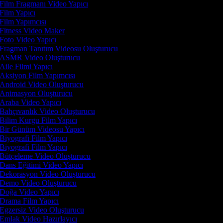
Film Fragmanı Video Yapıcı
Film Yapıcı
Film Yapımcısı
Fitness Video Maker
Foto Video Yapıcı
Fragman Tanıtım Videosu Oluşturucu
ASMR Video Oluşturucu
Aile Filmi Yapıcı
Aksiyon Film Yapımcısı
Android Video Oluşturucu
Animasyon Oluşturucu
Araba Video Yapıcı
Bahçıvanlık Video Oluşturucu
Bilim Kurgu Film Yapıcı
Bir Günüm Videosu Yapıcı
Biyografi Film Yapıcı
Biyografi Film Yapıcı
Bütçeleme Video Oluşturucu
Dans Eğitimi Video Yapıcı
Dekorasyon Video Oluşturucu
Demo Video Oluşturucu
Doğa Video Yapıcı
Drama Film Yapıcı
Egzersiz Video Oluşturucu
Emlak Video Hazırlayıcı