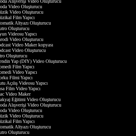
da Alışverişi Video Oluşturucu
da Video Oluşturucu
zik Video Oluşturucu
zikal Film Yapıcı
omatik Altyazı Oluşturucu
tro Oluşturucu
un Videosu Yapıcı
rodi Video Oluşturucu
dcast Video Maker kopyası
dcast Video Oluşturucu
tro Oluşturucu
ndin Yap (DIY) Video Oluşturucu
medi Film Yapıcı
medi Video Yapıcı
rku Filmi Yapıcı
tu Açılış Videosu Yapıcı
sa Film Video Yapıcı
c Video Maker
kyaj Eğitimi Video Oluşturucu
da Alışverişi Video Oluşturucu
da Video Oluşturucu
zik Video Oluşturucu
zikal Film Yapıcı
omatik Altyazı Oluşturucu
tro Oluşturucu