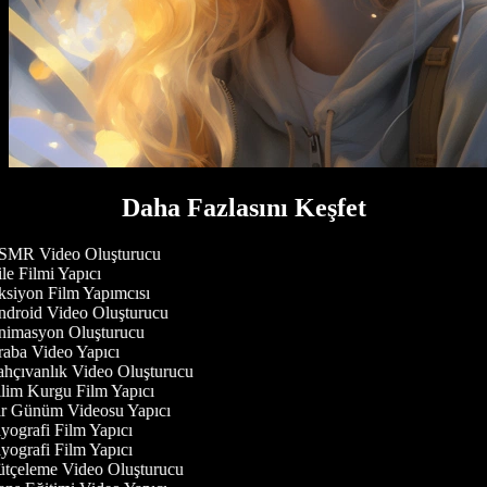
Daha Fazlasını Keşfet
MR Video Oluşturucu
le Filmi Yapıcı
siyon Film Yapımcısı
droid Video Oluşturucu
imasyon Oluşturucu
aba Video Yapıcı
hçıvanlık Video Oluşturucu
lim Kurgu Film Yapıcı
r Günüm Videosu Yapıcı
yografi Film Yapıcı
yografi Film Yapıcı
tçeleme Video Oluşturucu