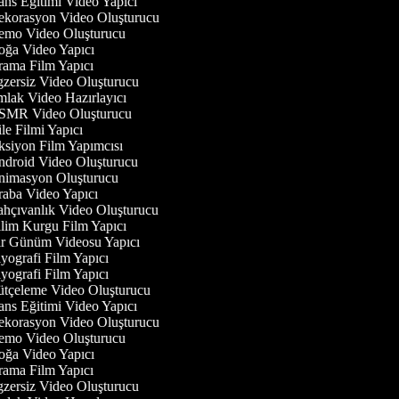
ns Eğitimi Video Yapıcı
korasyon Video Oluşturucu
mo Video Oluşturucu
ğa Video Yapıcı
ama Film Yapıcı
zersiz Video Oluşturucu
lak Video Hazırlayıcı
MR Video Oluşturucu
le Filmi Yapıcı
siyon Film Yapımcısı
droid Video Oluşturucu
imasyon Oluşturucu
aba Video Yapıcı
hçıvanlık Video Oluşturucu
lim Kurgu Film Yapıcı
r Günüm Videosu Yapıcı
yografi Film Yapıcı
yografi Film Yapıcı
tçeleme Video Oluşturucu
ns Eğitimi Video Yapıcı
korasyon Video Oluşturucu
mo Video Oluşturucu
ğa Video Yapıcı
ama Film Yapıcı
zersiz Video Oluşturucu