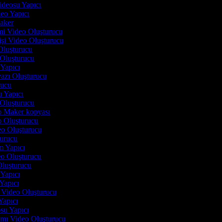
Videosu Yapıcı
deo Yapıcı
Maker
imi Video Oluşturucu
işi Video Oluşturucu
Oluşturucu
 Oluşturucu
 Yapıcı
yazı Oluşturucu
urucu
u Yapıcı
 Oluşturucu
eo Maker kopyası
eo Oluşturucu
deo Oluşturucu
turucu
lm Yapıcı
deo Oluşturucu
 Oluşturucu
i Yapıcı
 Yapıcı
n Video Oluşturucu
 Yapıcı
osu Yapıcı
tımı Video Oluşturucu