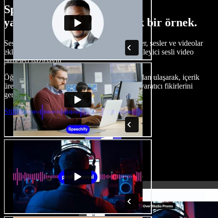
Speechify Studio ile neler
yapabileceğinize dair küçük bir örnek.
Seslendirmeler oluşturun, telifsiz stok görseller, sesler ve videolar
ekleyin, sesinizi klonlayın ve baştan sona etkileyici sesli video
projeleri hazırlayın.
Öğrenme eğrisi olmadan ve her şeye tarayıcıdan ulaşarak, içerik
üreticileri geleneksel sınırları aşabilir ve tüm yaratıcı fikirlerini
gerçeğe dönüştürebilir.
Stüdyoyu Başlat