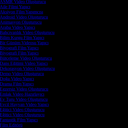
ASMR Video Oluşturucu
Aile Filmi Yapıcı
Aksiyon Film Yapımcısı
Android Video Oluşturucu
Animasyon Oluşturucu
Araba Video Yapıcı
Bahçıvanlık Video Oluşturucu
Bilim Kurgu Film Yapıcı
Bir Günüm Videosu Yapıcı
Biyografi Film Yapıcı
Biyografi Film Yapıcı
Bütçeleme Video Oluşturucu
Dans Eğitimi Video Yapıcı
Dekorasyon Video Oluşturucu
Demo Video Oluşturucu
Doğa Video Yapıcı
Drama Film Yapıcı
Egzersiz Video Oluşturucu
Emlak Video Hazırlayıcı
Ev Turu Video Oluşturucu
Evcil Hayvan Video Yapıcı
Eğitici Video Oluşturucu
Eğitici Video Oluşturucu
Fantastik Film Yapıcı
Film Editörü