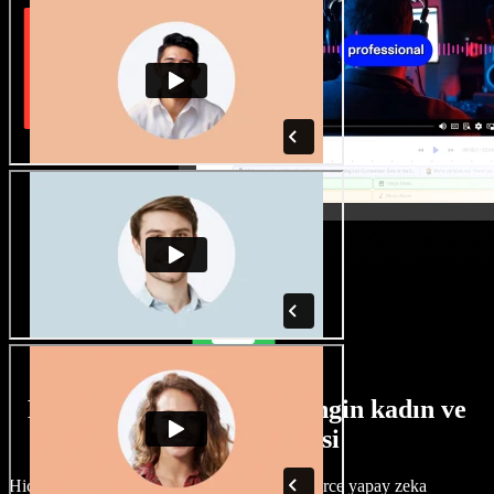
Farklı aksanlara sahip zengin kadın ve
erkek ses seçkisi
Hiçbir proje aynı olmak zorunda değil. Yüzlerce yapay zeka