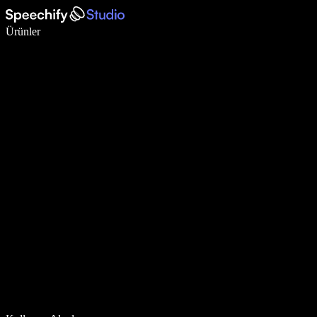
Sesli yazmayla 5 kat daha hızlı yazın
Ürünler
Daha Fazlasını Öğrenin