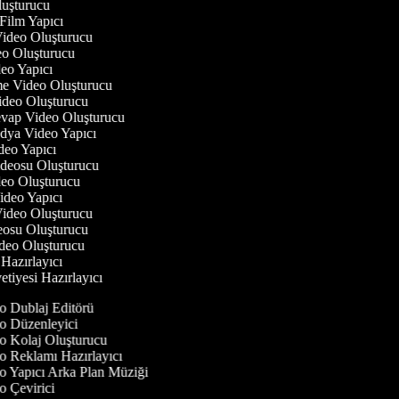
luşturucu
 Film Yapıcı
 Video Oluşturucu
deo Oluşturucu
ideo Yapıcı
rme Video Oluşturucu
Video Oluşturucu
evap Video Oluşturucu
edya Video Yapıcı
deo Yapıcı
Videosu Oluşturucu
ideo Oluşturucu
Video Yapıcı
 Video Oluşturucu
deosu Oluşturucu
ideo Oluşturucu
 Hazırlayıcı
etiyesi Hazırlayıcı
 Dublaj Editörü
 Düzenleyici
 Kolaj Oluşturucu
 Reklamı Hazırlayıcı
 Yapıcı Arka Plan Müziği
 Çevirici