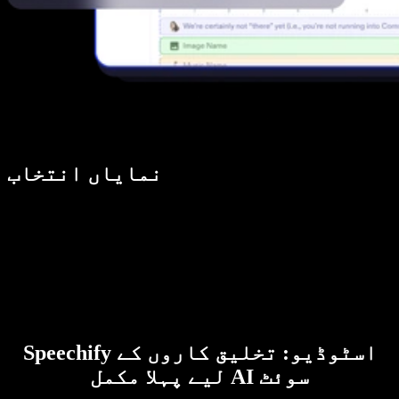
نمایاں انتخاب
Speechify اسٹوڈیو: تخلیق کاروں کے
لیے پہلا مکمل AI سوئٹ