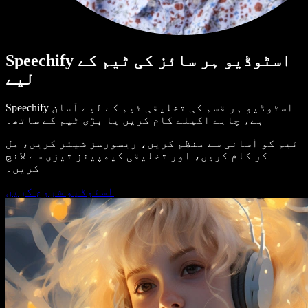
Speechify اسٹوڈیو ہر سائز کی ٹیم کے
لیے
Speechify اسٹوڈیو ہر قسم کی تخلیقی ٹیم کے لیے آسان
ہے، چاہے اکیلے کام کریں یا بڑی ٹیم کے ساتھ۔
ٹیم کو آسانی سے منظم کریں، ریسورسز شیئر کریں، مل
کر کام کریں، اور تخلیقی کیمپینز تیزی سے لانچ
کریں۔
اسٹوڈیو شروع کریں