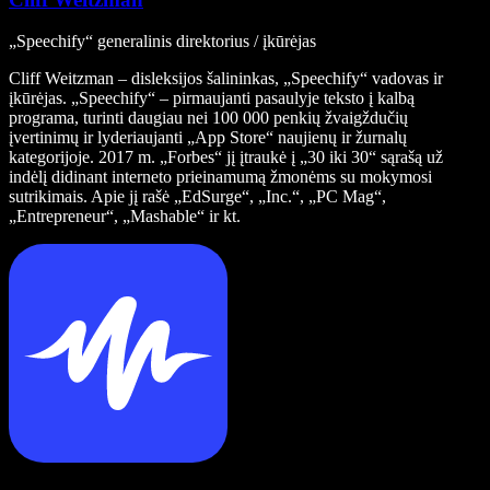
„Speechify“ generalinis direktorius / įkūrėjas
Cliff Weitzman – disleksijos šalininkas, „Speechify“ vadovas ir
įkūrėjas. „Speechify“ – pirmaujanti pasaulyje teksto į kalbą
programa, turinti daugiau nei 100 000 penkių žvaigždučių
įvertinimų ir lyderiaujanti „App Store“ naujienų ir žurnalų
kategorijoje. 2017 m. „Forbes“ jį įtraukė į „30 iki 30“ sąrašą už
indėlį didinant interneto prieinamumą žmonėms su mokymosi
sutrikimais. Apie jį rašė „EdSurge“, „Inc.“, „PC Mag“,
„Entrepreneur“, „Mashable“ ir kt.