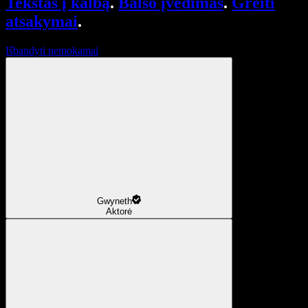
Tekstas į kalbą
.
Balso įvedimas
.
Greiti
atsakymai
.
Išbandyti nemokamai
Gwyneth
Aktorė