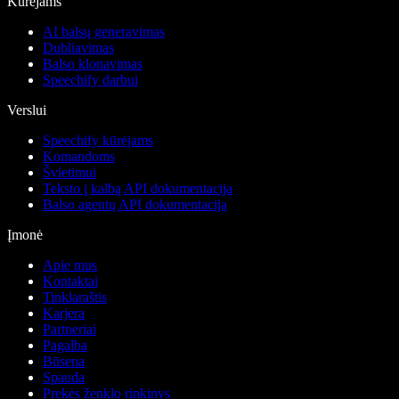
Kūrėjams
AI balsų generavimas
Dubliavimas
Balso klonavimas
Speechify darbui
Verslui
Speechify kūrėjams
Komandoms
Švietimui
Teksto į kalbą API dokumentacija
Balso agentų API dokumentacija
Įmonė
Apie mus
Kontaktai
Tinklaraštis
Karjera
Partneriai
Pagalba
Būsena
Spauda
Prekės ženklo rinkinys