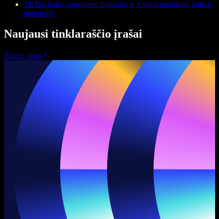
TikTok balso įgarsinimo funkcija: ar ji tokia naudinga, kaip ir
populiari?
Naujausi tinklaraščio įrašai
Žiūrėti visus