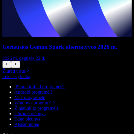
Geriausios Gemini Spark alternatyvos 2026 m.
2026 m. gegužės 22 d.
2
Žiūrėti visus
Tekstas į kalbą
iPhone ir iPad programėlės
Android programėlė
Mac programėlė
Windows programėlė
Žiniatinklio programėlė
Chrome plėtinys
Edge plėtinys
Atsisiuntimai