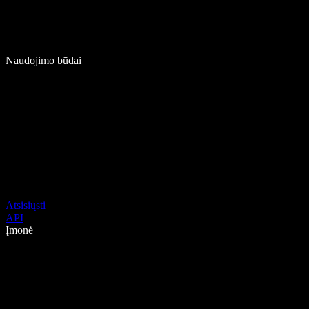
Naudojimo būdai
Atsisiųsti
API
Įmonė