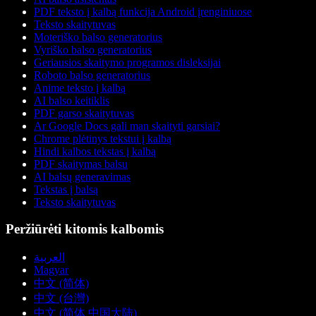
PDF teksto į kalbą funkcija Android įrenginiuose
Teksto skaitytuvas
Moteriško balso generatorius
Vyriško balso generatorius
Geriausios skaitymo programos disleksijai
Roboto balso generatorius
Anime teksto į kalbą
AI balso keitiklis
PDF garso skaitytuvas
Ar Google Docs gali man skaityti garsiai?
Chrome plėtinys tekstui į kalbą
Hindi kalbos tekstas į kalbą
PDF skaitymas balsu
AI balsų generavimas
Tekstas į balsą
Teksto skaitytuvas
Peržiūrėti kitomis kalbomis
العربية
Magyar
中文 (简体)
中文 (台灣)
中文 (简体 中国大陆)