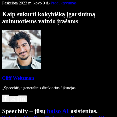
Paskelbta
2023 m. kovo 9 d.
•
Produktyvumas
Kaip sukurti kokybišką įgarsinimą
animuotiems vaizdo įrašams
Cliff Weitzman
„Speechify“ generalinis direktorius / įkūrėjas
Speechify – jūsų
balso AI
asistentas.