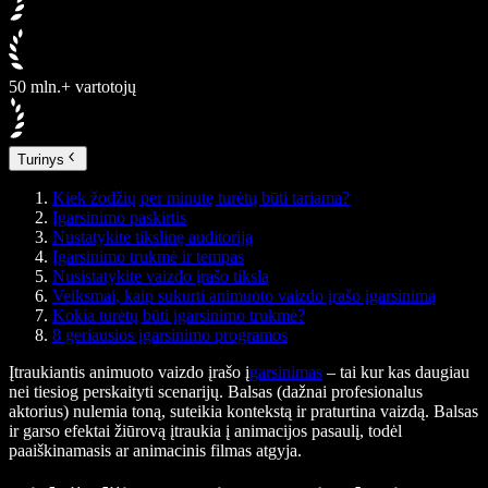
50 mln.+ vartotojų
Turinys
Kiek žodžių per minutę turėtų būti tariama?
Įgarsinimo paskirtis
Nustatykite tikslinę auditoriją
Įgarsinimo trukmė ir tempas
Nusistatykite vaizdo įrašo tikslą
Veiksmai, kaip sukurti animuoto vaizdo įrašo įgarsinimą
Kokia turėtų būti įgarsinimo trukmė?
8 geriausios įgarsinimo programos
Įtraukiantis animuoto vaizdo įrašo į
garsinimas
– tai kur kas daugiau
nei tiesiog perskaityti scenarijų. Balsas (dažnai profesionalus
aktorius) nulemia toną, suteikia kontekstą ir praturtina vaizdą. Balsas
ir garso efektai žiūrovą įtraukia į animacijos pasaulį, todėl
paaiškinamasis ar animacinis filmas atgyja.