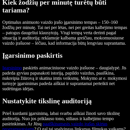
Kiek žodžių per minutę turėtų būti
tariama?
Optimalus animuoto vaizdo įrašo įgarsinimo tempas – 150–160
žodžių per minutę. Tai nei per lėtas, nei per greitas kalbėjimo tempas
– patogus daugeliui klausytojų. Visgi tempą verta derinti pagal
situaciją ir auditoriją: reklamoje kalbama greičiau, mokomuosiuose
vaizdo įrašuose – lėčiau, kad informacija būtų lengviau suprantama.
Įgarsinimo paskirtis
Įgarsinimo
paskirtis animaciniuose vaizdo įrašuose – daugialypė. Jis
padeda gyviau papasakoti istoriją, papildo vaizdus, paaiškina,
nukreipia žiūrovą ir skatina imtis veiksmų. Mokymo ar e. mokymosi
turinyje įgarsinimas padeda aiškiai ir suprantamai perteikti net
sudėtingas idėjas.
Nustatykite tikslinę auditoriją
Prieš kurdami įgarsinimą, labai svarbu aiškiai žinoti savo tikslinę
auditoriją. Nuo jos priklauso tono, stiliaus ir kalbėjimo tempo
pasirinkimas. Ar Jūsų
paaiškinamasis vaizdo įrašas skirtas
programuotojams
? O gal tai spalvingas linksmas filmukas vaikams?