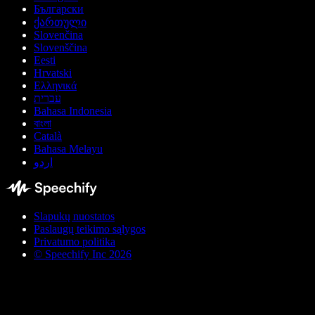
Български
ქართული
Slovenčina
Slovenščina
Eesti
Hrvatski
Ελληνικά
עברית
Bahasa Indonesia
বাংলা
Català
Bahasa Melayu
اردو
Slapukų nuostatos
Paslaugų teikimo sąlygos
Privatumo politika
© Speechify Inc 2026