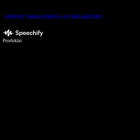
„Speechify“ pristato diktofoną su balso atpažinimu
Rašykite 5× greičiau naudodami diktavimą balsu
Produktai
Sužinokite daugiau