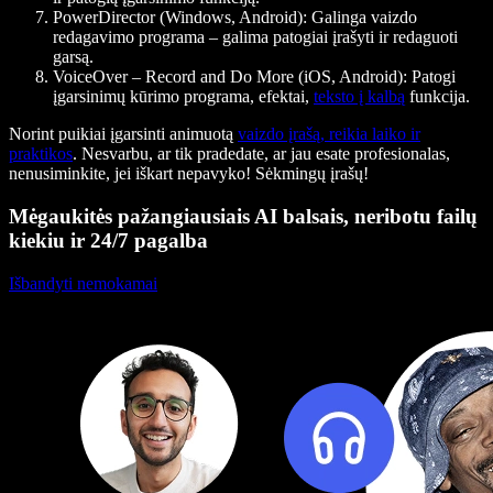
PowerDirector (Windows, Android)
: Galinga vaizdo
redagavimo programa – galima patogiai įrašyti ir redaguoti
garsą.
VoiceOver – Record and Do More (iOS, Android)
: Patogi
įgarsinimų kūrimo programa, efektai,
teksto į kalbą
funkcija.
Norint puikiai įgarsinti animuotą
vaizdo įrašą, reikia laiko ir
praktikos
. Nesvarbu, ar tik pradedate, ar jau esate profesionalas,
nenusiminkite, jei iškart nepavyko! Sėkmingų įrašų!
Mėgaukitės pažangiausiais AI balsais, neribotu failų
kiekiu ir 24/7 pagalba
Išbandyti nemokamai