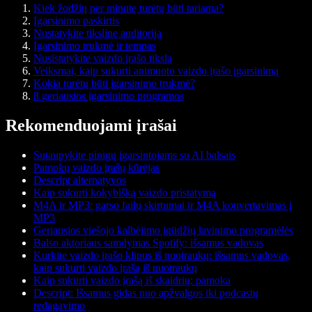
Kiek žodžių per minutę turėtų būti tariama?
Įgarsinimo paskirtis
Nustatykite tikslinę auditoriją
Įgarsinimo trukmė ir tempas
Nusistatykite vaizdo įrašo tikslą
Veiksmai, kaip sukurti animuoto vaizdo įrašo įgarsinimą
Kokia turėtų būti įgarsinimo trukmė?
8 geriausios įgarsinimo programos
Rekomenduojami įrašai
Sutaupykite pinigų įgarsintojams su AI balsais
Pamokų vaizdo įrašų kūrėjas
Descript alternatyvos
Kaip sukurti kokybišką vaizdo pristatymą
M4A ir MP3: garso failų skirtumai ir M4A konvertavimas į
MP3
Geriausios viešojo kalbėjimo įgūdžių lavinimo programėlės
Balso aktoriaus samdymas Spotify: išsamus vadovas
Kurkite vaizdo įrašo klipus iš nuotraukų: išsamus vadovas,
kaip sukurti vaizdo įrašą iš nuotraukų
Kaip sukurti vaizdo įrašą iš skaidrių: pamoka
Descript: Išsamus gidas nuo apžvalgos iki podcastų
redagavimo