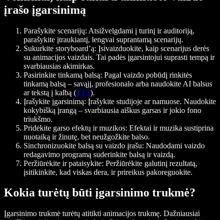
įrašo įgarsinimą
Parašykite scenarijų
: Atsižvelgdami į turinį ir auditoriją,
parašykite įtraukiantį, lengvai suprantamą scenarijų.
Sukurkite storyboard’ą
: Įsivaizduokite, kaip scenarijus derės
su animacijos vaizdais. Tai padės įgarsintojui suprasti tempą ir
svarbiausias akimirkas.
Pasirinkite tinkamą balsą
: Pagal vaizdo pobūdį rinkitės
tinkamą balsą – savąjį, profesionalo arba naudokite AI balsus
ar tekstą į kalbą (
TTS
).
Įrašykite įgarsinimą
: Įrašykite studijoje ar namuose. Naudokite
kokybišką įrangą – svarbiausia aiškus garsas ir jokio fono
triukšmo.
Pridėkite garso efektų ir muzikos
: Efektai ir muzika sustiprina
nuotaiką ir žinutę, bet neužgožkite balso.
Sinchronizuokite balsą su vaizdo įrašu
: Naudodami vaizdo
redagavimo programą suderinkite balsą ir vaizdą.
Peržiūrėkite ir pataisykite
: Peržiūrėkite galutinį rezultatą,
įsitikinkite, kad viskas dera, ir prireikus pakoreguokite.
Kokia turėtų būti įgarsinimo trukmė?
Įgarsinimo trukmė turėtų atitikti animacijos trukmę. Dažniausiai