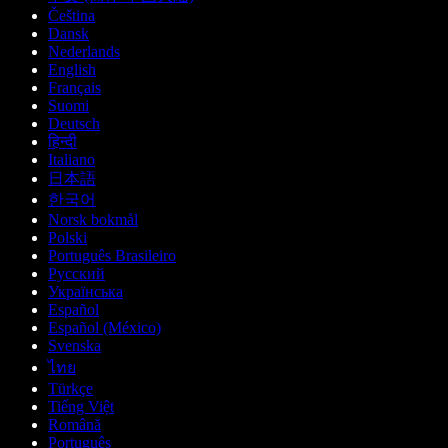
Čeština
Dansk
Nederlands
English
Français
Suomi
Deutsch
हिन्दी
Italiano
日本語
한국어
Norsk bokmål
Polski
Português Brasileiro
Русский
Українська
Español
Español (México)
Svenska
ไทย
Türkçe
Tiếng Việt
Română
Português