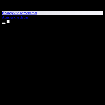
Išbandykite nemokamai
Atsisiųskite dabar
Produktai
Teksto skaitymas balsu
iPhone ir iPad programėlės
Android programėlė
Chrome plėtinys
Edge plėtinys
Interneto programėlė
Mac programėlė
Windows programėlė