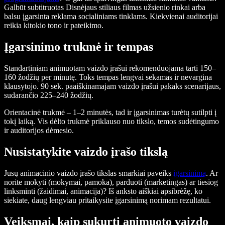
Galbūt subtitruotas Disnėjaus stiliaus filmas užsienio rinkai arba
balsu įgarsinta reklama socialiniams tinklams. Kiekvienai auditorijai
reikia kitokio tono ir pateikimo.
Įgarsinimo trukmė ir tempas
Standartiniam animuotam vaizdo įrašui rekomenduojama tarti 150–
160 žodžių per minutę. Toks tempas lengvai sekamas ir nevargina
klausytojo. 90 sek. paaiškinamajam vaizdo įrašui pakaks scenarijaus,
sudarančio 225–240 žodžių.
Orientacinė trukmė – 1–2 minutės, tad ir įgarsinimas turėtų sutilpti į
tokį laiką. Vis dėlto trukmė priklauso nuo tikslo, temos sudėtingumo
ir auditorijos dėmesio.
Nusistatykite vaizdo įrašo tikslą
Jūsų animacinio vaizdo įrašo tikslas smarkiai paveiks
įgarsinimą
. Ar
norite mokyti (mokymai, pamoka), parduoti (marketingas) ar tiesiog
linksminti (žaidimai, animacija)? Iš anksto aiškiai apsibrėžę, ko
siekiate, daug lengviau pritaikysite įgarsinimą norimam rezultatui.
Veiksmai, kaip sukurti animuoto vaizdo