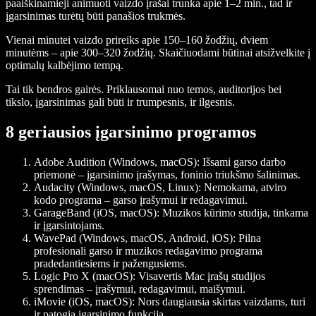
paaiškinamieji animuoti vaizdo įrašai trunka apie 1–2 min., tad ir
įgarsinimas turėtų būti panašios trukmės.
Vienai minutei vaizdo prireiks apie 150–160 žodžių, dviem
minutėms – apie 300–320 žodžių. Skaičiuodami būtinai atsižvelkite į
optimalų kalbėjimo tempą.
Tai tik bendros gairės. Priklausomai nuo temos, auditorijos bei
tikslo, įgarsinimas gali būti ir trumpesnis, ir ilgesnis.
8 geriausios įgarsinimo programos
Adobe Audition (Windows, macOS)
: Išsami garso darbo
priemonė – įgarsinimo įrašymas, foninio triukšmo šalinimas.
Audacity (Windows, macOS, Linux)
: Nemokama, atviro
kodo programa – garso įrašymui ir redagavimui.
GarageBand (iOS, macOS)
: Muzikos kūrimo studija, tinkama
ir įgarsintojams.
WavePad (Windows, macOS, Android, iOS)
: Pilna
profesionali garso ir muzikos redagavimo programa
pradedantiesiems ir pažengusiems.
Logic Pro X (macOS)
: Visavertis Mac įrašų studijos
sprendimas – įrašymui, redagavimui, maišymui.
iMovie (iOS, macOS)
: Nors daugiausia skirtas vaizdams, turi
ir patogią įgarsinimo funkciją.