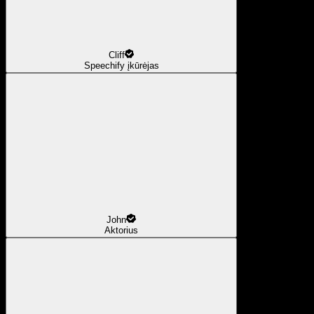
Cliff
Speechify įkūrėjas
John
Aktorius