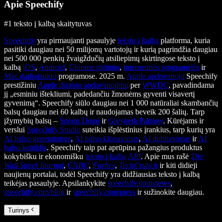
Apie Speechify
#1 teksto į kalbą skaitytuvas
Speechify
yra pirmaujanti pasaulyje
teksto į kalbą
platforma, kuria
pasitiki daugiau nei 50 milijonų vartotojų ir kurią pagrindžia daugiau
nei 500 000 penkių žvaigždučių atsiliepimų skirtingose teksto į
kalbą
iOS
,
Android
,
Chrome plėtinio
,
internetinės programėlės
ir
Mac darbalaukio
programose. 2025 m.
Apple apdovanojo
Speechify
prestižiniu
Apple dizaino apdovanojimu
per
WWDC
, pavadindama
jį „esminiu ištekliumi, padedančiu žmonėms gyventi visavertį
gyvenimą“. Speechify siūlo daugiau nei 1 000 natūraliai skambančių
balsų daugiau nei 60 kalbų ir naudojamas beveik 200 šalių. Tarp
įžymybių balsų –
Snoop Dogg
ir
Gwyneth Paltrow
. Kūrėjams ir
verslui
Speechify Studio
suteikia išplėstinius įrankius, tarp kurių yra
AI balso generatorius
,
AI balso klonavimas
,
AI dubliavimas
ir
AI
balso keitiklis
. Speechify taip pat aprūpina pažangius produktus
kokybišku ir ekonomišku
teksto į kalbą API
. Apie mus rašė
The
Wall Street Journal
,
CNBC
,
Forbes
,
TechCrunch
ir kiti didieji
naujienų portalai, todėl Speechify yra didžiausias teksto į kalbą
teikėjas pasaulyje. Apsilankykite
speechify.com/news
,
speechify.com/blog
ir
speechify.com/press
ir sužinokite daugiau.
Turinys