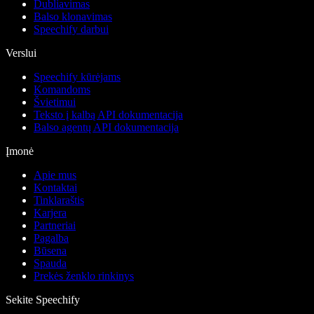
Dubliavimas
Balso klonavimas
Speechify darbui
Verslui
Speechify kūrėjams
Komandoms
Švietimui
Teksto į kalbą API dokumentacija
Balso agentų API dokumentacija
Įmonė
Apie mus
Kontaktai
Tinklaraštis
Karjera
Partneriai
Pagalba
Būsena
Spauda
Prekės ženklo rinkinys
Sekite Speechify