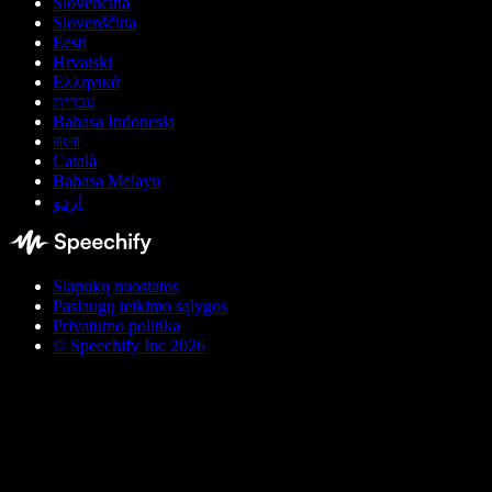
Slovenčina
Slovenščina
Eesti
Hrvatski
Ελληνικά
עברית
Bahasa Indonesia
বাংলা
Català
Bahasa Melayu
اردو
Slapukų nuostatos
Paslaugų teikimo sąlygos
Privatumo politika
© Speechify Inc 2026