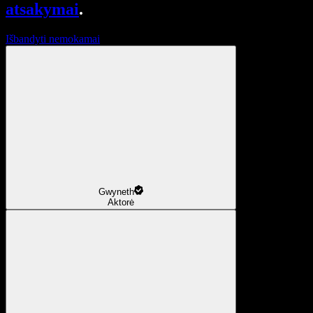
atsakymai
.
Išbandyti nemokamai
Gwyneth
Aktorė