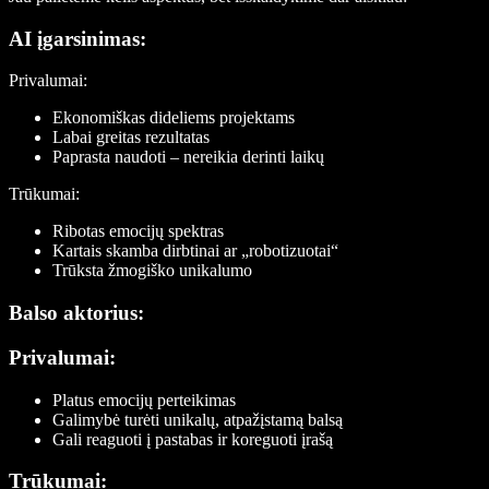
AI įgarsinimas:
Privalumai:
Ekonomiškas dideliems projektams
Labai greitas rezultatas
Paprasta naudoti – nereikia derinti laikų
Trūkumai:
Ribotas emocijų spektras
Kartais skamba dirbtinai ar „robotizuotai“
Trūksta žmogiško unikalumo
Balso aktorius:
Privalumai:
Platus emocijų perteikimas
Galimybė turėti unikalų, atpažįstamą balsą
Gali reaguoti į pastabas ir koreguoti įrašą
Trūkumai: