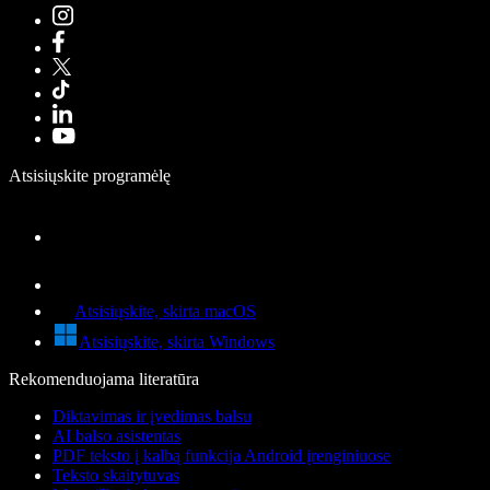
Atsisiųskite programėlę
Atsisiųskite, skirta macOS
Atsisiųskite, skirta Windows
Rekomenduojama literatūra
Diktavimas ir įvedimas balsu
AI balso asistentas
PDF teksto į kalbą funkcija Android įrenginiuose
Teksto skaitytuvas