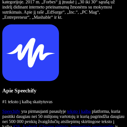
kategorijoje. 2017 m. „Forbes“ jį įtraukė į „30 iki 30“ sąrašą už
indėlį didinant interneto prieinamumą žmonėms su mokymosi
sutrikimais. Apie jį rašė „EdSurge“, „Inc.“, „PC Mag“,
„Entrepreneur“, „Mashable“ ir kt.
Apie Speechify
#1 teksto į kalbą skaitytuvas
Speechify
yra pirmaujanti pasaulyje
teksto į kalbą
platforma, kuria
pasitiki daugiau nei 50 milijonų vartotojų ir kurią pagrindžia daugiau
nei 500 000 penkių žvaigždučių atsiliepimų skirtingose teksto į
kalbą
iOS
,
Android
,
Chrome plėtinio
,
internetinės programėlės
ir