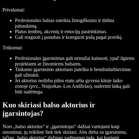
Privalumai:
Profesionalus balsas suteikia žmogiškumo ir didina
įsitraukimą.
Platus tembrų, akcentų ir emocijų pasirinkimas.
Gali reaguoti į pastabas ir koreguoti įrašą pagal poreikį.
Trūkumai:
Profesionalus įgarsinimas gali nemažai kainuoti, ypač ilgiems
projektams ar žinomiems balsams.
Tinkamo įgarsinimo aktoriaus paieška ir bendradarbiavimas
gali užtrukti.
Jei aktorius nedirba pilnu etatu arba gyvena kitoje laiko
zonoje (pvz., Niujorkas–Los Andželas), suderinti laiką gali
būti sudėtinga.
Kuo skiriasi balso aktorius ir
įgarsintojas?
Nors „balso aktorius“ ir „įgarsintojas“ dažnai vartojami kaip
sinonimai, jų reikšmė šiek tiek skiriasi. Abu dirba su įgarsinimu,
tačiau „balso aktorius“ dažniau vadinamas tada, kai kuriami