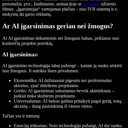
personažai, pvz., žaidimuose, animacijoje ar
įgarsinant
užsienio
filmus. „Įgarsintojas“ vartojamas plačiau – nuo IVR sistemų ir e.
mokymų iki garso reklamų.
Ar AI įgarsinimas geriau nei žmogus?
Ar AI įgarsinimas tinkamesnis nei žmogaus balsas, priklauso nuo
konkrečių projekto poreikių.
AI įgarsinimas:
AI įgarsinimo technologija labai pažengė – kartais ją sunku atskirti
nuo žmogaus. Ji suteikia šiuos privalumus:
Ekonomiška:
AI dažniausiai pigesnis nei profesionalus
aktorius, ypač dideliems projektams.
Greitis:
AI įgarsinimas sukuriamas beveik akimirksniu –
puikiai tinka skubiems projektams.
Universalumas:
AI balsus galima pritaikyti pagal greitį, toną,
akcentą – daug pasirinkimų iš vienos vietos.
Tačiau yra ir minusų:
Emocijų trūkumas:
Nors technologija pažangi, AI dar sunku