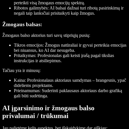
perteikti visą žmogaus emocijų spektrą.
Ribotos galimybės:
AI balsai dažnai turi ribotą pasirinkimą ir
negali taip lanksčiai prisitaikyti kaip žmogus.
Žmogaus balsas:
Žmogaus balso aktorius turi savų stipriųjų pusių:
Tikros emocijos:
Žmogus natūraliai ir gyvai perteikia emocijas
bei niuansus, ko AI dar nesugeba.
Pritaikymas:
Profesionalas gali keisti įrašą pagal tikslias
instrukcijas ir atsiliepimus.
Tačiau yra ir minusų:
Kaina:
Profesionalaus aktoriaus samdymas – brangesnis, ypač
dideliems projektams.
Prieinamumas:
Suderinti paklausaus aktoriaus darbo grafiką
gali būti sudėtinga.
AI įgarsinimo ir žmogaus balso
privalumai / trūkumai
Jau palietėme kelis aspektus, bet išskaidykime dar aiškiau: