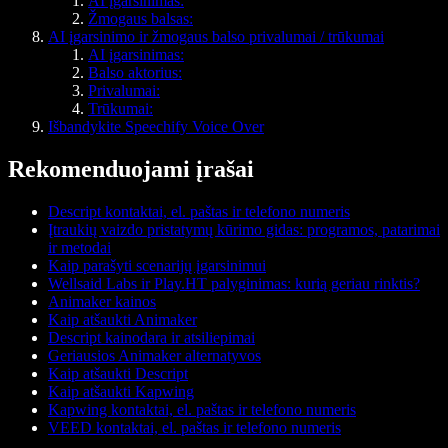
AI įgarsinimas:
Žmogaus balsas:
AI įgarsinimo ir žmogaus balso privalumai / trūkumai
AI įgarsinimas:
Balso aktorius:
Privalumai:
Trūkumai:
Išbandykite Speechify Voice Over
Rekomenduojami įrašai
Descript kontaktai, el. paštas ir telefono numeris
Įtraukių vaizdo pristatymų kūrimo gidas: programos, patarimai
ir metodai
Kaip parašyti scenarijų įgarsinimui
Wellsaid Labs ir Play.HT palyginimas: kurią geriau rinktis?
Animaker kainos
Kaip atšaukti Animaker
Descript kainodara ir atsiliepimai
Geriausios Animaker alternatyvos
Kaip atšaukti Descript
Kaip atšaukti Kapwing
Kapwing kontaktai, el. paštas ir telefono numeris
VEED kontaktai, el. paštas ir telefono numeris