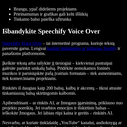
Brangu, ypač dideliems projektams
Prieinamumas ir grafikas gali kelti iššūkių
Tinkamo balso paieška užtrunka
Išbandykite Speechify Voice Over
Speechify Voice Over
– tai internetinė programa, kurioje tekstą
paversite garsu. Lengvai
kurkite tinklalaides ar reklamas Spotify
ir
panašioms platformoms.
Įkelkite tekstą arba rašykite jį tiesiogiai – kiekvienai pastraipai
galėsite parinkti unikalų balsą. Pridėkite nemokamos foninės
muzikos ir parsisiųskite įrašą įvairiais formatais – tiek asmeniniams,
tiek komerciniams projektams.
Rinkitės iš daugiau kaip 200 balsų, kalbų ir akcentų – tikrai atrasite
tinkamiausią balsą skirtingomis kalbomis.
Apibendrinant – ar rinktis AI, ar žmogaus įgarsinimą, priklauso nuo
projekto poreikių. Jei svarbios emocijos ir išskirtinis balsas –
ieškokite žmogaus. Jei labiau rūpi kaina ir greitis – rinkitės AI.
Nesvarbu, ar kuriate tinklalaidę „YouTube“ kanalui, audioknygą ar