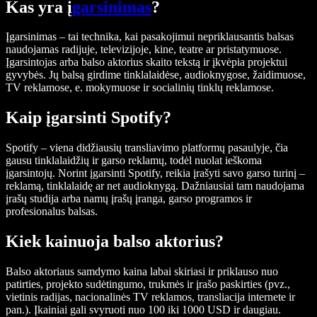
Kas yra į
garsinimas
?
Įgarsinimas – tai technika, kai pasakojimui nepriklausantis balsas
naudojamas radijuje, televizijoje, kine, teatre ar pristatymuose.
Įgarsintojas arba balso aktorius skaito tekstą ir įkvėpia projektui
gyvybės. Jų balsą girdime tinklalaidėse, audioknygose, žaidimuose,
TV reklamose, e. mokymuose ir socialinių tinklų reklamose.
Kaip įgarsinti Spotify?
Spotify – viena didžiausių transliavimo platformų pasaulyje, čia
gausu tinklalaidžių ir garso reklamų, todėl nuolat ieškoma
įgarsintojų. Norint įgarsinti Spotify, reikia įrašyti savo garso turinį –
reklamą, tinklalaidę ar net audioknygą. Dažniausiai tam naudojama
įrašų studija arba namų įrašų įranga, garso programos ir
profesionalus balsas.
Kiek kainuoja balso aktorius?
Balso aktoriaus samdymo kaina labai skiriasi ir priklauso nuo
patirties, projekto sudėtingumo, trukmės ir įrašo paskirties (pvz.,
vietinis radijas, nacionalinės TV reklamos, transliacija internete ir
pan.). Įkainiai gali svyruoti nuo 100 iki 1000 USD ir daugiau.