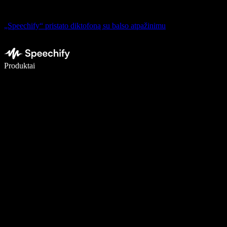
„Speechify“ pristato diktofoną su balso atpažinimu
Rašykite 5× greičiau naudodami diktavimą balsu
Produktai
Sužinokite daugiau