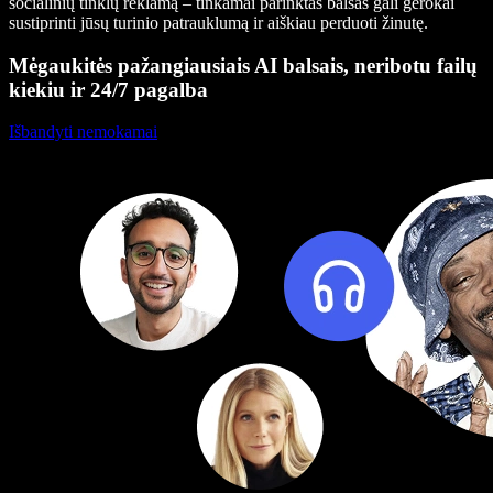
socialinių tinklų reklamą – tinkamai parinktas balsas gali gerokai
sustiprinti jūsų turinio patrauklumą ir aiškiau perduoti žinutę.
Mėgaukitės pažangiausiais AI balsais, neribotu failų
kiekiu ir 24/7 pagalba
Išbandyti nemokamai