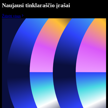
Naujausi tinklaraščio įrašai
Žiūrėti visus