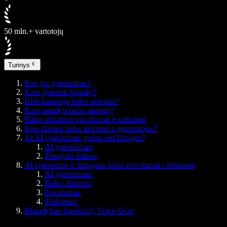
50 mln.+ vartotojų
Turinys
Kas yra įgarsinimas?
Kaip įgarsinti Spotify?
Kiek kainuoja balso aktorius?
Kaip samdyti balso aktorių?
Balso aktoriaus privalumai ir trūkumai
Kuo skiriasi balso aktorius ir įgarsintojas?
Ar AI įgarsinimas geriau nei žmogus?
AI įgarsinimas:
Žmogaus balsas:
AI įgarsinimo ir žmogaus balso privalumai / trūkumai
AI įgarsinimas:
Balso aktorius:
Privalumai:
Trūkumai:
Išbandykite Speechify Voice Over