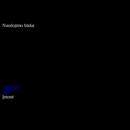
Naudojimo būdai
Atsisiųsti
API
Įmonė