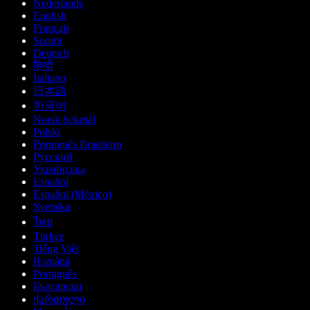
Nederlands
English
Français
Suomi
Deutsch
हिन्दी
Italiano
日本語
한국어
Norsk bokmål
Polski
Português Brasileiro
Русский
Українська
Español
Español (México)
Svenska
ไทย
Türkçe
Tiếng Việt
Română
Português
Български
ქართული