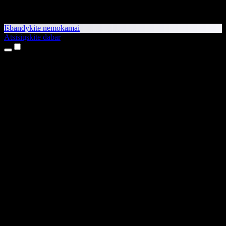
Išbandykite nemokamai
Atsisiųskite dabar
Produktai
Teksto skaitymas balsu
iPhone ir iPad programėlės
Android programėlė
Chrome plėtinys
Edge plėtinys
Interneto programėlė
Mac programėlė
Windows programėlė