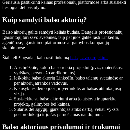
Geriausia pasitikrinti kainas profesionalų platformose arba susisiekti
tiesiogiai dėl pasiūlymo.
Kaip samdyti balso aktorių?
Balso aktorių galite samdyti keliais būdais. Daugelis profesionalių
įgarsintojų turi savo svetaines, taip pat juos galite rasti LinkedIn,
agentūrose, įgarsinimo platformose ar gamybos kompanijų
skelbimuose.
Štai keli žingsniai, kaip rasti tinkamą
balsą savo projektui:
Apsibrėžkite, kokio balso reikia projektui (pvz., moteriškas,
vyriškas, personažo ar diktoriaus).
Ieškokite balso aktorių LinkedIn, balso talentų svetainėse ar
per aktorių atrankos vadovus.
Klausykitės demo įrašų ir įvertinkite, ar balsas atitinka jūsų
viziją.
Susisiekite su balso aktoriumi arba jo atstovu ir aptarkite
projektą, galimybes bei kainas.
Sutarus dėl sąlygų, įgarsintojas atliks darbą, vėliau vyksta
postprodukcija ir įrašas paruošiamas naudojimui.
Balso aktoriaus privalumai ir trūkumai