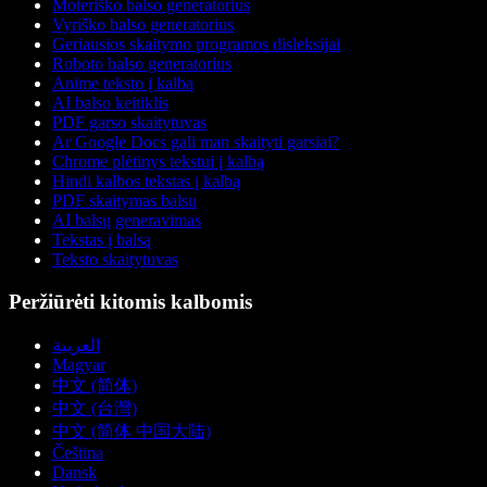
Moteriško balso generatorius
Vyriško balso generatorius
Geriausios skaitymo programos disleksijai
Roboto balso generatorius
Anime teksto į kalbą
AI balso keitiklis
PDF garso skaitytuvas
Ar Google Docs gali man skaityti garsiai?
Chrome plėtinys tekstui į kalbą
Hindi kalbos tekstas į kalbą
PDF skaitymas balsu
AI balsų generavimas
Tekstas į balsą
Teksto skaitytuvas
Peržiūrėti kitomis kalbomis
العربية
Magyar
中文 (简体)
中文 (台灣)
中文 (简体 中国大陆)
Čeština
Dansk