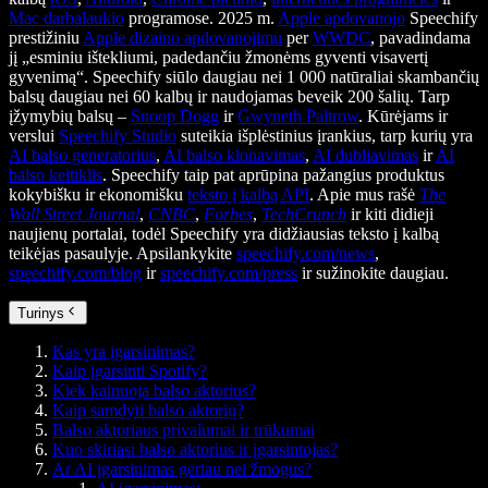
Mac darbalaukio
programose. 2025 m.
Apple apdovanojo
Speechify
prestižiniu
Apple dizaino apdovanojimu
per
WWDC
, pavadindama
jį „esminiu ištekliumi, padedančiu žmonėms gyventi visavertį
gyvenimą“. Speechify siūlo daugiau nei 1 000 natūraliai skambančių
balsų daugiau nei 60 kalbų ir naudojamas beveik 200 šalių. Tarp
įžymybių balsų –
Snoop Dogg
ir
Gwyneth Paltrow
. Kūrėjams ir
verslui
Speechify Studio
suteikia išplėstinius įrankius, tarp kurių yra
AI balso generatorius
,
AI balso klonavimas
,
AI dubliavimas
ir
AI
balso keitiklis
. Speechify taip pat aprūpina pažangius produktus
kokybišku ir ekonomišku
teksto į kalbą API
. Apie mus rašė
The
Wall Street Journal
,
CNBC
,
Forbes
,
TechCrunch
ir kiti didieji
naujienų portalai, todėl Speechify yra didžiausias teksto į kalbą
teikėjas pasaulyje. Apsilankykite
speechify.com/news
,
speechify.com/blog
ir
speechify.com/press
ir sužinokite daugiau.
Turinys
Kas yra įgarsinimas?
Kaip įgarsinti Spotify?
Kiek kainuoja balso aktorius?
Kaip samdyti balso aktorių?
Balso aktoriaus privalumai ir trūkumai
Kuo skiriasi balso aktorius ir įgarsintojas?
Ar AI įgarsinimas geriau nei žmogus?