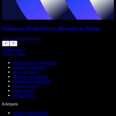
Geriausios Gemini Spark alternatyvos 2026 m.
2026 m. gegužės 22 d.
2
Žiūrėti visus
Tekstas į kalbą
iPhone ir iPad programėlės
Android programėlė
Mac programėlė
Windows programėlė
Žiniatinklio programėlė
Chrome plėtinys
Edge plėtinys
Atsisiuntimai
Kūrėjams
AI balsų generavimas