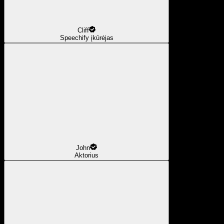
Cliff
Speechify įkūrėjas
John
Aktorius