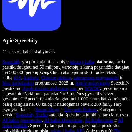
Apie Speechify
#1 teksto į kalbą skaitytuvas
Speechify
yra pirmaujanti pasaulyje
teksto į kalbą
platforma, kuria
pasitiki daugiau nei 50 milijonų vartotojų ir kurią pagrindžia daugiau
nei 500 000 penkių žvaigždučių atsiliepimų skirtingose teksto į
kalbą
iOS
,
Android
,
Chrome plėtinio
,
internetinės programėlės
ir
Mac darbalaukio
programose. 2025 m.
Apple apdovanojo
Speechify
prestižiniu
Apple dizaino apdovanojimu
per
WWDC
, pavadindama
jį „esminiu ištekliumi, padedančiu žmonėms gyventi visavertį
gyvenimą“. Speechify siūlo daugiau nei 1 000 natūraliai skambančių
balsų daugiau nei 60 kalbų ir naudojamas beveik 200 šalių. Tarp
įžymybių balsų –
Snoop Dogg
ir
Gwyneth Paltrow
. Kūrėjams ir
verslui
Speechify Studio
suteikia išplėstinius įrankius, tarp kurių yra
AI balso generatorius
,
AI balso klonavimas
,
AI dubliavimas
ir
AI
balso keitiklis
. Speechify taip pat aprūpina pažangius produktus
kokybišku ir ekonomišku
teksto į kalbą API
. Apie mus rašė
The