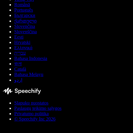
Română
Português
Български
ქართული
Slovenčina
Slovenščina
Eesti
Hrvatski
Ελληνικά
עברית
Bahasa Indonesia
বাংলা
Català
Bahasa Melayu
اردو
Slapukų nuostatos
Paslaugų teikimo sąlygos
Privatumo politika
© Speechify Inc 2026