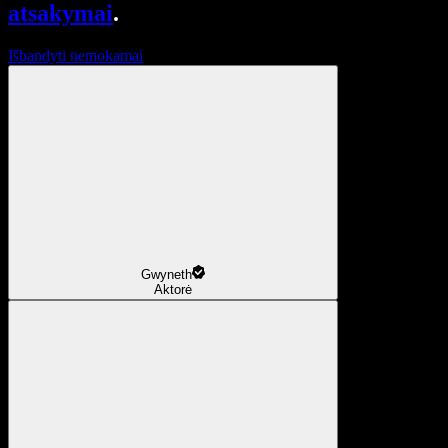
atsakymai
.
Išbandyti nemokamai
Gwyneth
Aktorė