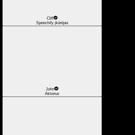
Cliff
Speechify įkūrėjas
John
Aktorius