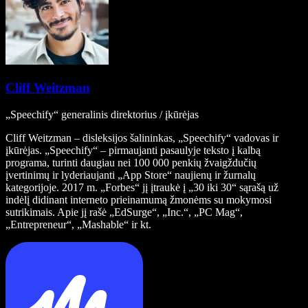
Cliff Weitzman
„Speechify“ generalinis direktorius / įkūrėjas
Cliff Weitzman – disleksijos šalininkas, „Speechify“ vadovas ir
įkūrėjas. „Speechify“ – pirmaujanti pasaulyje teksto į kalbą
programa, turinti daugiau nei 100 000 penkių žvaigždučių
įvertinimų ir lyderiaujanti „App Store“ naujienų ir žurnalų
kategorijoje. 2017 m. „Forbes“ jį įtraukė į „30 iki 30“ sąrašą už
indėlį didinant interneto prieinamumą žmonėms su mokymosi
sutrikimais. Apie jį rašė „EdSurge“, „Inc.“, „PC Mag“,
„Entrepreneur“, „Mashable“ ir kt.