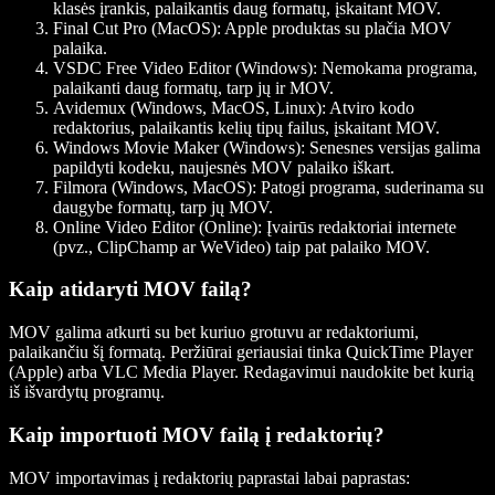
klasės įrankis, palaikantis daug formatų, įskaitant MOV.
Final Cut Pro (MacOS)
: Apple produktas su plačia MOV
palaika.
VSDC Free Video Editor (Windows)
: Nemokama programa,
palaikanti daug formatų, tarp jų ir MOV.
Avidemux (Windows, MacOS, Linux)
: Atviro kodo
redaktorius, palaikantis kelių tipų failus, įskaitant MOV.
Windows Movie Maker (Windows)
: Senesnes versijas galima
papildyti kodeku, naujesnės MOV palaiko iškart.
Filmora (Windows, MacOS)
: Patogi programa, suderinama su
daugybe formatų, tarp jų MOV.
Online Video Editor (Online)
: Įvairūs redaktoriai internete
(pvz., ClipChamp ar WeVideo) taip pat palaiko MOV.
Kaip atidaryti MOV failą?
MOV galima atkurti su bet kuriuo grotuvu ar redaktoriumi,
palaikančiu šį formatą. Peržiūrai geriausiai tinka QuickTime Player
(Apple) arba VLC Media Player. Redagavimui naudokite bet kurią
iš išvardytų programų.
Kaip importuoti MOV failą į redaktorių?
MOV importavimas į redaktorių paprastai labai paprastas: