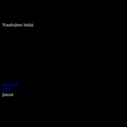
Naudojimo būdai
Atsisiųsti
API
Įmonė