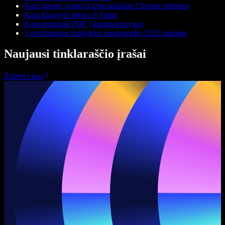
Kaip įdiegti, tvarkyti arba pašalinti Chrome plėtinius
Kaip klausytis teksto iš Safari
Konvertuokite PDF į garsines knygas
5 svarbiausios mokyklos programėlės 2025 metams
Naujausi tinklaraščio įrašai
Žiūrėti visus