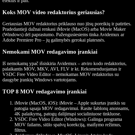
efektus ir pan.
Koks MOV video redaktorius geriausias?
Geriausias MOV redaktorius priklauso nuo jūsų poreikių ir patirties.
Pradedantieji dažnai renkasi iMovie (MacOS) arba Movie Maker
(Windows) dėl paprastumo. Pažengusiesiems tinka Avidemux ar
Adobe Premiere Pro – jų galimybės gerokai platesnės.
Nemokami MOV redagavimo įrankiai
Iš nemokamų ypač išsiskiria Avidemux – atviro kodo redaktorius,
palaikantis MOV, MKV, AVI, FLV ir kt. Rekomenduojamas ir
VSDC Free Video Editor – nemokamas MOV redaktorius su
daugybe įrankių Windows vartotojams.
TOP 8 MOV redagavimo įrankiai
iMovie (MacOS, iOS)
: iMovie – Apple sukurtas įrankis su
patogia sąsaja MOV redagavimui. Rasite šablonų anonsams,
4K palaikymą, patogų dalijimąsi socialiniuose tinkluose.
VSDC Free Video Editor (Windows)
: Galinga programa
MOV failams, siūlo spalvų korekciją, maišymo režimus,
filtrus.