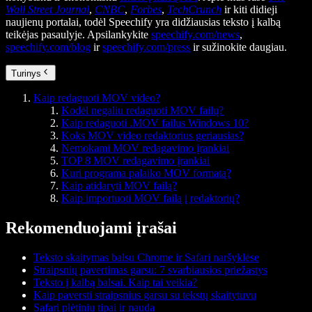
Wall Street Journal
,
CNBC
,
Forbes
,
TechCrunch
ir kiti didieji
naujienų portalai, todėl Speechify yra didžiausias teksto į kalbą
teikėjas pasaulyje. Apsilankykite
speechify.com/news
,
speechify.com/blog
ir
speechify.com/press
ir sužinokite daugiau.
Turinys
Kaip redaguoti MOV video?
Kodėl negaliu redaguoti MOV failų?
Kaip redaguoti .MOV failus Windows 10?
Koks MOV video redaktorius geriausias?
Nemokami MOV redagavimo įrankiai
TOP 8 MOV redagavimo įrankiai
Kuri programa palaiko MOV formatą?
Kaip atidaryti MOV failą?
Kaip importuoti MOV failą į redaktorių?
Rekomenduojami įrašai
Teksto skaitymas balsu Chrome ir Safari naršyklėse
Straipsnių pavertimas garsu: 7 svarbiausios priežastys
Teksto į kalbą balsai. Kaip tai veikia?
Kaip paversti straipsnius garsu su tekstų skaitytuvu
Safari plėtinių tipai ir nauda