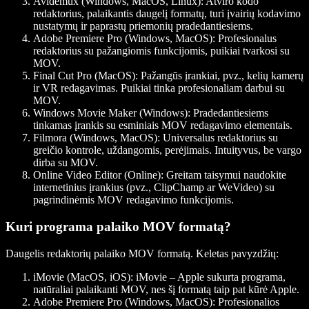
Avidemux (Windows, MacOS, Linux)
: Atviro kodo
redaktorius, palaikantis daugelį formatų, turi įvairių kodavimo
nustatymų ir paprastų priemonių pradedantiesiems.
Adobe Premiere Pro (Windows, MacOS)
: Profesionalus
redaktorius su pažangiomis funkcijomis, puikiai tvarkosi su
MOV.
Final Cut Pro (MacOS)
: Pažangūs įrankiai, pvz., kelių kamerų
ir VR redagavimas. Puikiai tinka profesionaliam darbui su
MOV.
Windows Movie Maker (Windows)
: Pradedantiesiems
tinkamas įrankis su esminiais MOV redagavimo elementais.
Filmora (Windows, MacOS)
: Universalus redaktorius su
greičio kontrole, uždangomis, perėjimais. Intuityvus, be vargo
dirba su MOV.
Online Video Editor (Online)
: Greitam taisymui naudokite
internetinius įrankius (pvz., ClipChamp ar WeVideo) su
pagrindinėmis MOV redagavimo funkcijomis.
Kuri programa palaiko MOV formatą?
Daugelis redaktorių palaiko MOV formatą. Keletas pavyzdžių:
iMovie (MacOS, iOS)
: iMovie – Apple sukurta programa,
natūraliai palaikanti MOV, nes šį formatą taip pat kūrė Apple.
Adobe Premiere Pro (Windows, MacOS)
: Profesionalios