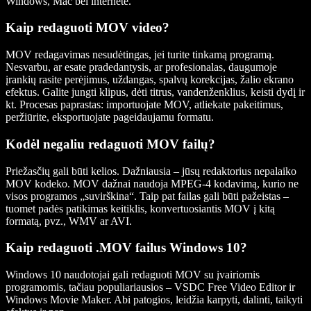
Windows, Mac bei internete.
Kaip redaguoti MOV video?
MOV redagavimas nesudėtingas, jei turite tinkamą programą.
Nesvarbu, ar esate pradedantysis, ar profesionalas, daugumoje
įrankių rasite perėjimus, uždangas, spalvų korekcijas, žalio ekrano
efektus. Galite jungti klipus, dėti titrus, vandenženklius, keisti dydį ir
kt. Procesas paprastas: importuojate MOV, atliekate pakeitimus,
peržiūrite, eksportuojate pageidaujamu formatu.
Kodėl negaliu redaguoti MOV failų?
Priežasčių gali būti kelios. Dažniausia – jūsų redaktorius nepalaiko
MOV kodeko. MOV dažnai naudoja MPEG-4 kodavimą, kurio ne
visos programos „suvirškina“. Taip pat failas gali būti pažeistas –
tuomet padės patikimas keitiklis, konvertuosiantis MOV į kitą
formatą, pvz., WMV ar AVI.
Kaip redaguoti .MOV failus Windows 10?
Windows 10 naudotojai gali redaguoti MOV su įvairiomis
programomis, tačiau populiariausios – VSDC Free Video Editor ir
Windows Movie Maker. Abi patogios, leidžia karpyti, dalinti, taikyti