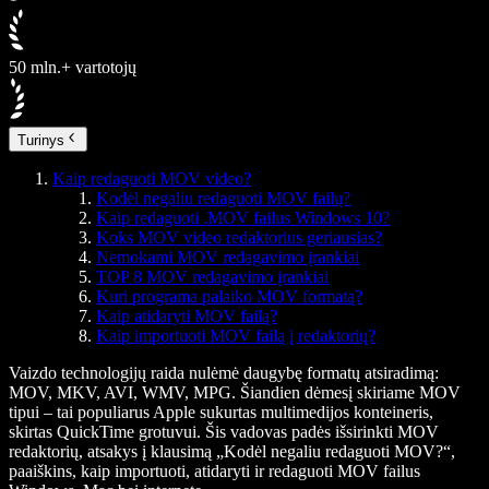
50 mln.+ vartotojų
Turinys
Kaip redaguoti MOV video?
Kodėl negaliu redaguoti MOV failų?
Kaip redaguoti .MOV failus Windows 10?
Koks MOV video redaktorius geriausias?
Nemokami MOV redagavimo įrankiai
TOP 8 MOV redagavimo įrankiai
Kuri programa palaiko MOV formatą?
Kaip atidaryti MOV failą?
Kaip importuoti MOV failą į redaktorių?
Vaizdo technologijų raida nulėmė daugybę formatų atsiradimą:
MOV, MKV, AVI, WMV, MPG. Šiandien dėmesį skiriame MOV
tipui – tai populiarus Apple sukurtas multimedijos konteineris,
skirtas QuickTime grotuvui. Šis vadovas padės išsirinkti MOV
redaktorių, atsakys į klausimą „Kodėl negaliu redaguoti MOV?“,
paaiškins, kaip importuoti, atidaryti ir redaguoti MOV failus