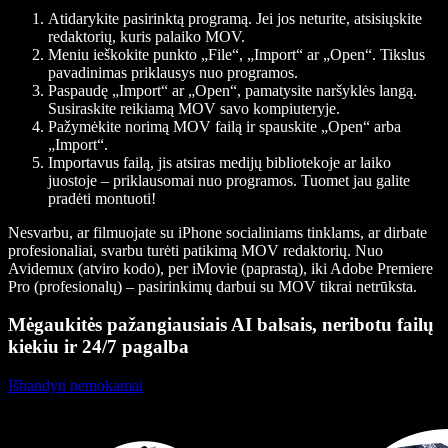
Atidarykite pasirinktą programą. Jei jos neturite, atsisiųskite
redaktorių, kuris palaiko MOV.
Meniu ieškokite punkto „File“, „Import“ ar „Open“. Tikslus
pavadinimas priklausys nuo programos.
Paspaudę „Import“ ar „Open“, pamatysite naršyklės langą.
Susiraskite reikiamą MOV savo kompiuteryje.
Pažymėkite norimą MOV failą ir spauskite „Open“ arba
„Import“.
Importavus failą, jis atsiras medijų bibliotekoje ar laiko
juostoje – priklausomai nuo programos. Tuomet jau galite
pradėti montuoti!
Nesvarbu, ar filmuojate su iPhone socialiniams tinklams, ar dirbate
profesionaliai, svarbu turėti patikimą MOV redaktorių. Nuo
Avidemux (atviro kodo), per iMovie (paprastą), iki Adobe Premiere
Pro (profesionalų) – pasirinkimų darbui su MOV tikrai netrūksta.
Mėgaukitės pažangiausiais AI balsais, neribotu failų
kiekiu ir 24/7 pagalba
Išbandyti nemokamai