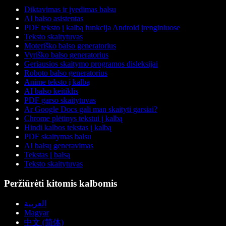
Diktavimas ir įvedimas balsu
AI balso asistentas
PDF teksto į kalbą funkcija Android įrenginiuose
Teksto skaitytuvas
Moteriško balso generatorius
Vyriško balso generatorius
Geriausios skaitymo programos disleksijai
Roboto balso generatorius
Anime teksto į kalbą
AI balso keitiklis
PDF garso skaitytuvas
Ar Google Docs gali man skaityti garsiai?
Chrome plėtinys tekstui į kalbą
Hindi kalbos tekstas į kalbą
PDF skaitymas balsu
AI balsų generavimas
Tekstas į balsą
Teksto skaitytuvas
Peržiūrėti kitomis kalbomis
العربية
Magyar
中文 (简体)