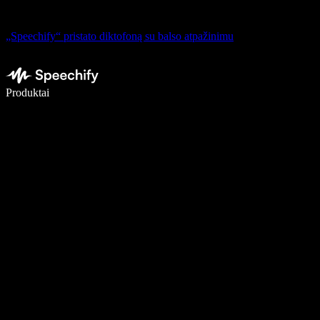
„Speechify“ pristato diktofoną su balso atpažinimu
Rašykite 5× greičiau naudodami diktavimą balsu
Produktai
Sužinokite daugiau