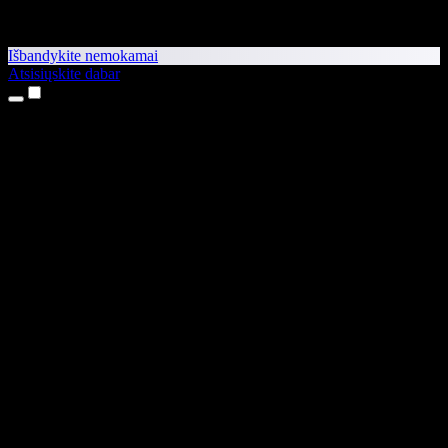
Išbandykite nemokamai
Atsisiųskite dabar
Produktai
Teksto skaitymas balsu
iPhone ir iPad programėlės
Android programėlė
Chrome plėtinys
Edge plėtinys
Interneto programėlė
Mac programėlė
Windows programėlė