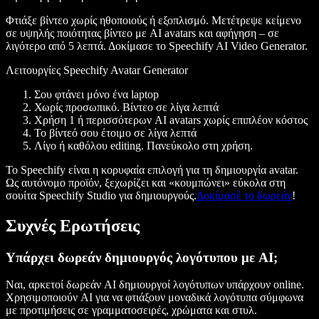
Φτιάξε βίντεο χωρίς ηθοποιούς ή εξοπλισμό. Μετέτρεψε κείμενο
σε υψηλής ποιότητας βίντεο με AI avatars και αφήγηση – σε
λιγότερο από 5 λεπτά. Δοκίμασε το Speechify AI Video Generator.
Λειτουργίες Speechify Avatar Generator
Σου φτάνει μόνο ένα laptop
Χωρίς προσωπικό. Βίντεο σε λίγα λεπτά
Χρήση 1 ή περισσότερων AI avatars χωρίς επιπλέον κόστος
Το βίντεό σου έτοιμο σε λίγα λεπτά
Λίγο ή καθόλου editing. Πανεύκολο στη χρήση.
Το Speechify είναι η κορυφαία επιλογή για τη δημιουργία avatar.
Ως αυτόνομο προϊόν, ξεχωρίζει και «κουμπώνει» εύκολα στη
σουίτα Speechify Studio για δημιουργούς.
Δοκίμασέ το δωρεάν
!
Συχνές Ερωτήσεις
Υπάρχει δωρεάν δημιουργός λογότυπου με AI;
Ναι, αρκετοί δωρεάν AI δημιουργοί λογότυπων υπάρχουν online.
Χρησιμοποιούν AI για να φτιάξουν μοναδικά λογότυπα σύμφωνα
με προτιμήσεις σε γραμματοσειρές, χρώματα και στυλ.