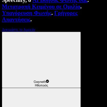
Speechify, ο
AI Βοηθός Φωνής σας
.
Μετατροπή Κειμένου σε Ομιλία
.
Υπαγόρευση Φωνής
.
Γρήγορες
Απαντήσεις
.
Δοκιμάστε το δωρεάν
Gwyneth
Ηθοποιός