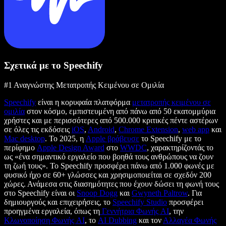
Σχετικά με το Speechify
#1 Αναγνώστης Μετατροπής Κειμένου σε Ομιλία
Speechify
είναι η κορυφαία πλατφόρμα
μετατροπής κειμένου σε
ομιλία
στον κόσμο, εμπιστευμένη από πάνω από 50 εκατομμύρια
χρήστες και με περισσότερες από 500.000 κριτικές πέντε αστέρων
σε όλες τις εκδόσεις
iOS
,
Android
,
Chrome Extension
,
web app
και
Mac desktop
. Το 2025, η
Apple βράβευσε
το Speechify με το
περίφημο
Apple Design Award
στο
WWDC
, χαρακτηρίζοντάς το
ως «ένα σημαντικό εργαλείο που βοηθά τους ανθρώπους να ζουν
τη ζωή τους». Το Speechify προσφέρει πάνω από 1.000 φωνές με
φυσικό ήχο σε 60+ γλώσσες και χρησιμοποιείται σε σχεδόν 200
χώρες. Ανάμεσα στις διασημότητες που έχουν δώσει τη φωνή τους
στο Speechify είναι οι
Snoop Dogg
και
Gwyneth Paltrow
. Για
δημιουργούς και επιχειρήσεις, το
Speechify Studio
προσφέρει
προηγμένα εργαλεία, όπως τη
Γεννήτρια Φωνής AI
, την
Κλωνοποίηση Φωνής AI
, το
AI Dubbing
και τον
Αλλαγέα Φωνής