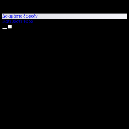
Δοκιμάστε δωρεάν
Κατεβάστε τώρα
Προϊόντα
Κείμενο σε Ομιλία
Εφαρμογές για iPhone & iPad
Εφαρμογή για Android
Επέκταση για Chrome
Επέκταση για Edge
Web εφαρμογή
Εφαρμογή για Mac
Εφαρμογή για Windows