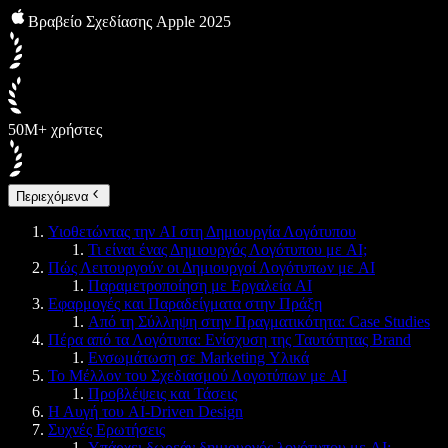
Βραβείο Σχεδίασης Apple 2025
50M+ χρήστες
Περιεχόμενα
Υιοθετώντας την AI στη Δημιουργία Λογότυπου
Τι είναι ένας Δημιουργός Λογότυπου με AI;
Πώς Λειτουργούν οι Δημιουργοί Λογότυπων με AI
Παραμετροποίηση με Εργαλεία AI
Εφαρμογές και Παραδείγματα στην Πράξη
Από τη Σύλληψη στην Πραγματικότητα: Case Studies
Πέρα από τα Λογότυπα: Ενίσχυση της Ταυτότητας Brand
Ενσωμάτωση σε Marketing Υλικά
Το Μέλλον του Σχεδιασμού Λογοτύπων με AI
Προβλέψεις και Τάσεις
Η Αυγή του AI-Driven Design
Συχνές Ερωτήσεις
Υπάρχει δωρεάν δημιουργός λογότυπου με AI;