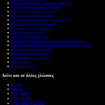
Μετατροπή PDF σε ομιλία για Android
Αναγνώστης κειμένου σε ομιλία
Δημιουργία γυναικείας φωνής
Δημιουργία ανδρικής φωνής
Οι καλύτεροι αναγνώστες για δυσλεξία
Δημιουργία ρομποτικής φωνής
Anime κείμενο σε ομιλία
Αλλαγή φωνής με ΤΝ
Αναγνώστης PDF με ήχο
Μπορεί το Google Docs να μου διαβάζει κείμενο;
Επέκταση Chrome για μετατροπή κειμένου σε ομιλία
Κείμενο σε ομιλία στα χίντι
Ανάγνωση PDF δυνατά
Δημιουργία φωνής με ΤΝ
Texto a Voz
Leitor de Texto
Δείτε και σε άλλες γλώσσες
العربية
Magyar
中文 (简体)
中文 (台灣)
中文 (简体 中国大陆)