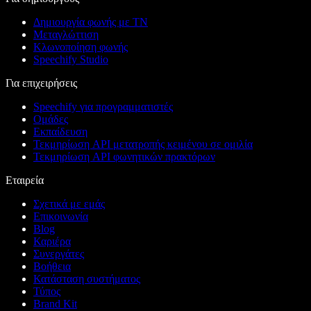
Δημιουργία φωνής με ΤΝ
Μεταγλώττιση
Κλωνοποίηση φωνής
Speechify Studio
Για επιχειρήσεις
Speechify για προγραμματιστές
Ομάδες
Εκπαίδευση
Τεκμηρίωση API μετατροπής κειμένου σε ομιλία
Τεκμηρίωση API φωνητικών πρακτόρων
Εταιρεία
Σχετικά με εμάς
Επικοινωνία
Blog
Καριέρα
Συνεργάτες
Βοήθεια
Κατάσταση συστήματος
Τύπος
Brand Kit