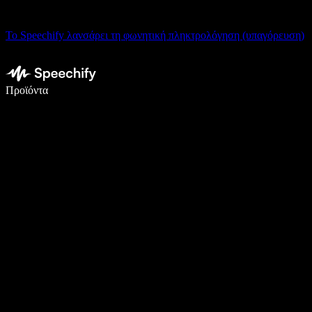
Το Speechify λανσάρει τη φωνητική πληκτρολόγηση (υπαγόρευση)
Γράψτε 5× πιο γρήγορα με φωνητική πληκτρολόγηση
Προϊόντα
Μάθετε περισσότερα