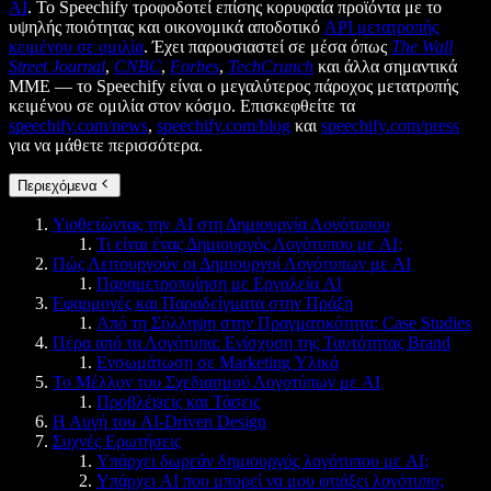
AI
. Το Speechify τροφοδοτεί επίσης κορυφαία προϊόντα με το
υψηλής ποιότητας και οικονομικά αποδοτικό
API μετατροπής
κειμένου σε ομιλία
. Έχει παρουσιαστεί σε μέσα όπως
The Wall
Street Journal
,
CNBC
,
Forbes
,
TechCrunch
και άλλα σημαντικά
ΜΜΕ — το Speechify είναι ο μεγαλύτερος πάροχος μετατροπής
κειμένου σε ομιλία στον κόσμο. Επισκεφθείτε τα
speechify.com/news
,
speechify.com/blog
και
speechify.com/press
για να μάθετε περισσότερα.
Περιεχόμενα
Υιοθετώντας την AI στη Δημιουργία Λογότυπου
Τι είναι ένας Δημιουργός Λογότυπου με AI;
Πώς Λειτουργούν οι Δημιουργοί Λογότυπων με AI
Παραμετροποίηση με Εργαλεία AI
Εφαρμογές και Παραδείγματα στην Πράξη
Από τη Σύλληψη στην Πραγματικότητα: Case Studies
Πέρα από τα Λογότυπα: Ενίσχυση της Ταυτότητας Brand
Ενσωμάτωση σε Marketing Υλικά
Το Μέλλον του Σχεδιασμού Λογοτύπων με AI
Προβλέψεις και Τάσεις
Η Αυγή του AI-Driven Design
Συχνές Ερωτήσεις
Υπάρχει δωρεάν δημιουργός λογότυπου με AI;
Υπάρχει AI που μπορεί να μου φτιάξει λογότυπο;