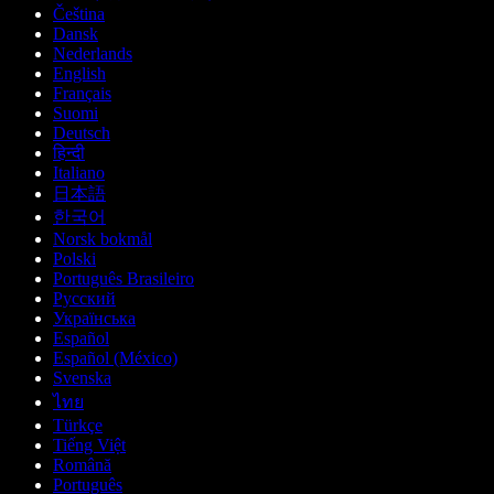
Čeština
Dansk
Nederlands
English
Français
Suomi
Deutsch
हिन्दी
Italiano
日本語
한국어
Norsk bokmål
Polski
Português Brasileiro
Русский
Українська
Español
Español (México)
Svenska
ไทย
Türkçe
Tiếng Việt
Română
Português