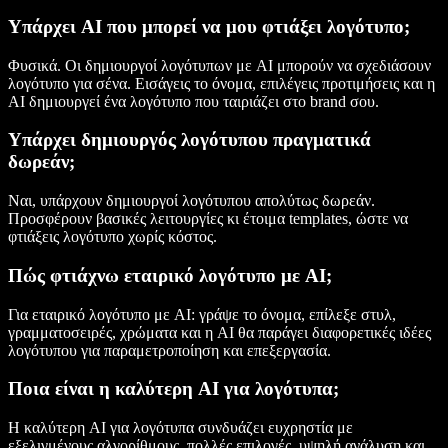
Υπάρχει AI που μπορεί να μου φτιάξει λογότυπο;
Φυσικά. Οι δημιουργοί λογότυπων με AI μπορούν να σχεδιάσουν
λογότυπο για σένα. Εισάγεις το όνομα, επιλέγεις προτιμήσεις και η
AI δημιουργεί ένα λογότυπο που ταιριάζει στο brand σου.
Υπάρχει δημιουργός λογότυπου πραγματικά
δωρεάν;
Ναι, υπάρχουν δημιουργοί λογότυπου απολύτως δωρεάν.
Προσφέρουν βασικές λειτουργίες κι έτοιμα templates, ώστε να
φτιάξεις λογότυπο χωρίς κόστος.
Πώς φτιάχνω εταιρικό λογότυπο με AI;
Για εταιρικό λογότυπο με AI: γράψε το όνομα, επίλεξε στυλ,
γραμματοσειρές, χρώματα και η AI θα παράγει διαφορετικές ιδέες
λογότυπου για παραμετροποίηση και επεξεργασία.
Ποια είναι η καλύτερη AI για λογότυπα;
Η καλύτερη AI για λογότυπα συνδυάζει ευχρηστία με
εξελιγμένους αλγορίθμους, πολλές επιλογές, υψηλή ανάλυση και