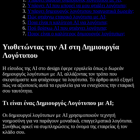
Υπάρχει AI που μπορεί να μου φτιάξει λογότυπο;
Υπάρχει δημιουργός λογότυπου πραγματικά δωρεάν;
Πώς φτιάχνω εταιρικό λογότυπο με AI;
Ποια είναι η καλύτερη AI για λογότυπα;
Πού βρίσκω AI που φτιάχνει λογότυπα;
Ποιος είναι ο καλύτερος δημιουργός λογότυπων;
Υιοθετώντας την AI στη Δημιουργία
Λογότυπου
Η είσοδος της AI στο design έφερε εργαλεία όπως ο δωρεάν
δημιουργός λογότυπων με AI, αλλάζοντας τον τρόπο που
σκεφτόμαστε και φτιάχνουμε τα λογότυπα. Το άρθρο αυτό εξηγεί
πώς να αξιοποιείς αυτά τα εργαλεία για να ενισχύσεις την εταιρική
σου ταυτότητα.
Τι είναι ένας Δημιουργός Λογότυπου με AI;
Οι δημιουργοί λογότυπων με AI χρησιμοποιούν τεχνητή
νοημοσύνη για να παράγουν μοναδικά, επαγγελματικά λογότυπα.
Συνήθως αρκεί να συμπληρώσεις το όνομα της εταιρείας ή τον
κλάδο σου.