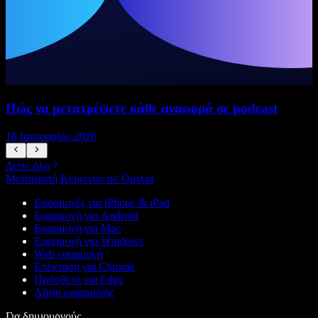
Πώς να μετατρέψετε κάθε αναφορά σε podcast
18 Ιανουαρίου 2026
1
Δείτε όλα
Μετατροπή Κειμένου σε Ομιλία
Εφαρμογές για iPhone & iPad
Εφαρμογή για Android
Εφαρμογή για Mac
Εφαρμογή για Windows
Web εφαρμογή
Επέκταση για Chrome
Πρόσθετο για Edge
Λήψη εφαρμογής
Για δημιουργούς