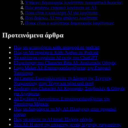
Υπάρχει δημιουργός λογότυπου πραγματικά δωρεάν;
Πώς φτιάχνω εταιρικό λογότυπο με AI;
Ποια είναι η καλύτερη AI για λογότυπα;
Πού βρίσκω AI που φτιάχνει λογότυπα;
Ποιος είναι ο καλύτερος δημιουργός λογότυπων;
Προτεινόμενα άρθρα
Πώς να μετατρέψετε κάθε αναφορά σε podcast
Πώς να Μετατρέψετε Κάθε Άρθρο σε Podcast
Τα καλύτερα εργαλεία AI εκτός του ChatGPT
Εξερεύνηση του Character Beta AI: Αναλυτικός Οδηγός
Logo Maker AI: Επαναπροσδιορίζοντας την Εταιρική
Ταυτότητα
AI Creator: Εκμεταλλευτείτε τη Δύναμη της Τεχνητής
Νοημοσύνης στην Τέχνη και πέρα από αυτή
Σύνδεση στο Character AI: Κορυφαίες Συμβουλές & Οδηγός
για Αρχάριους
AI Σχεδίαση Λογοτύπου: Επαναπροσδιορίζοντας την
Ταυτότητα Μάρκας
Πώς να διαγράψετε το My AI: Πλοήγηση στον ψηφιακό
κόσμο
Πώς να κάνετε το AI trend: Πλήρης οδηγός
Νέο AI: Η αυγή της επόμενης γενιάς τεχνητής νοημοσύνης