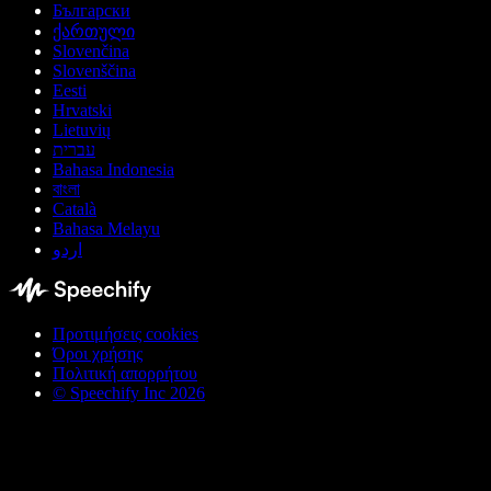
Български
ქართული
Slovenčina
Slovenščina
Eesti
Hrvatski
Lietuvių
עברית
Bahasa Indonesia
বাংলা
Català
Bahasa Melayu
اردو
Προτιμήσεις cookies
Όροι χρήσης
Πολιτική απορρήτου
© Speechify Inc 2026