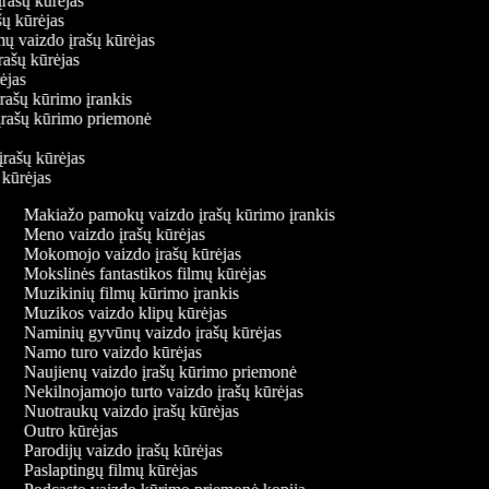
įrašų kūrėjas
ašų kūrėjas
mų vaizdo įrašų kūrėjas
įrašų kūrėjas
rėjas
įrašų kūrimo įrankis
o įrašų kūrimo priemonė
s
 įrašų kūrėjas
ų kūrėjas
Makiažo pamokų vaizdo įrašų kūrimo įrankis
Meno vaizdo įrašų kūrėjas
Mokomojo vaizdo įrašų kūrėjas
Mokslinės fantastikos filmų kūrėjas
Muzikinių filmų kūrimo įrankis
Muzikos vaizdo klipų kūrėjas
Naminių gyvūnų vaizdo įrašų kūrėjas
Namo turo vaizdo kūrėjas
Naujienų vaizdo įrašų kūrimo priemonė
Nekilnojamojo turto vaizdo įrašų kūrėjas
Nuotraukų vaizdo įrašų kūrėjas
Outro kūrėjas
Parodijų vaizdo įrašų kūrėjas
Paslaptingų filmų kūrėjas