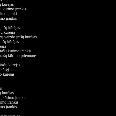
šų kūrėjas
šų kūrimo įrankis
rimo įrankis
rimo įrankis
įrašų kūrėjas
ašų kūrėjas
mų vaizdo įrašų kūrėjas
įrašų kūrėjas
rėjas
įrašų kūrimo įrankis
o įrašų kūrimo priemonė
s
 įrašų kūrėjas
ų kūrėjas
do kūrėjas
kis
šų kūrėjas
šų kūrimo įrankis
rimo įrankis
rimo įrankis