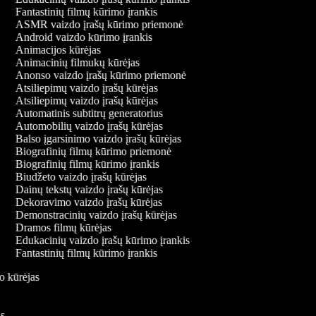
Fantastinių filmų kūrimo įrankis
ASMR vaizdo įrašų kūrimo priemonė
Android vaizdo kūrimo įrankis
Animacijos kūrėjas
Animacinių filmukų kūrėjas
Anonso vaizdo įrašų kūrimo priemonė
Atsiliepimų vaizdo įrašų kūrėjas
Atsiliepimų vaizdo įrašų kūrėjas
Automatinis subtitrų generatorius
Automobilių vaizdo įrašų kūrėjas
Balso įgarsinimo vaizdo įrašų kūrėjas
Biografinių filmų kūrimo priemonė
Biografinių filmų kūrimo įrankis
Biudžeto vaizdo įrašų kūrėjas
Dainų tekstų vaizdo įrašų kūrėjas
Dekoravimo vaizdo įrašų kūrėjas
Demonstracinių vaizdo įrašų kūrėjas
Dramos filmų kūrėjas
Edukacinių vaizdo įrašų kūrimo įrankis
Fantastinių filmų kūrimo įrankis
do kūrėjas
kis