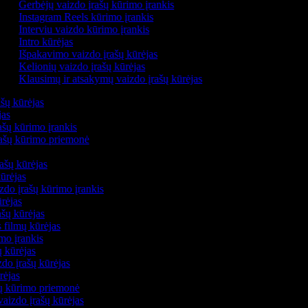
Gerbėjų vaizdo įrašų kūrimo įrankis
Instagram Reels kūrimo įrankis
Interviu vaizdo kūrimo įrankis
Intro kūrėjas
Išpakavimo vaizdo įrašų kūrėjas
Kelionių vaizdo įrašų kūrėjas
Klausimų ir atsakymų vaizdo įrašų kūrėjas
ašų kūrėjas
ėjas
ašų kūrimo įrankis
įrašų kūrimo priemonė
rašų kūrėjas
kūrėjas
zdo įrašų kūrimo įrankis
ūrėjas
ašų kūrėjas
s filmų kūrėjas
imo įrankis
ų kūrėjas
do įrašų kūrėjas
ūrėjas
ašų kūrimo priemonė
vaizdo įrašų kūrėjas