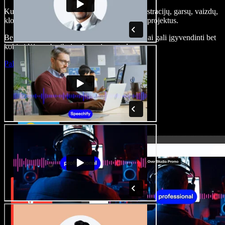
Kurkite įgarsinimus, pridėkite nemokamų iliustracijų, garsų, vaizdų,
klonuokite balsą – kurkite pilnus, įspūdingus projektus.
Be jokių mokymų ir viskas naršyklėje – kūrėjai gali įgyvendinti bet
kokią idėją, neberibojami senųjų metodų.
Paleisti studiją