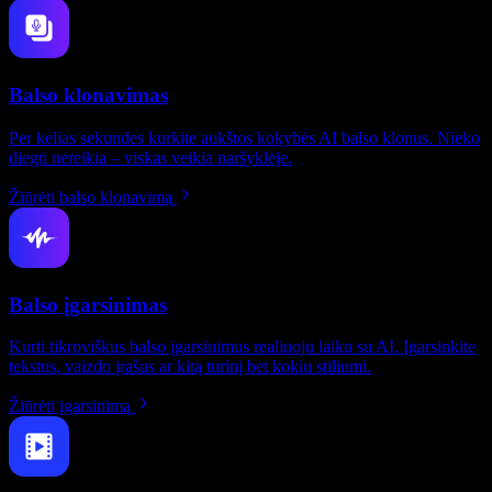
Balso klonavimas
Per kelias sekundes kurkite aukštos kokybės AI balso klonus. Nieko
diegti nereikia – viskas veikia naršyklėje.
Žiūrėti balso klonavimą
Balso įgarsinimas
Kurti tikroviškus balso įgarsinimus realiuoju laiku su AI. Įgarsinkite
tekstus, vaizdo įrašus ar kitą turinį bet kokiu stiliumi.
Žiūrėti įgarsinimą