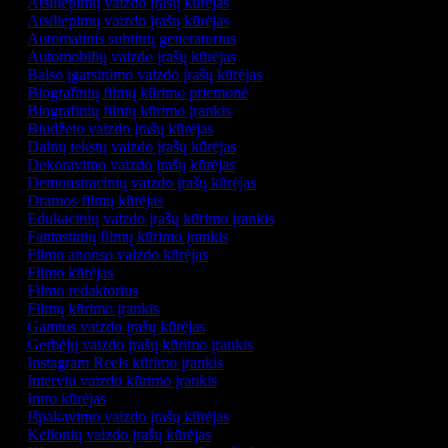
Atsiliepimų vaizdo įrašų kūrėjas
Atsiliepimų vaizdo įrašų kūrėjas
Automatinis subtitrų generatorius
Automobilių vaizdo įrašų kūrėjas
Balso įgarsinimo vaizdo įrašų kūrėjas
Biografinių filmų kūrimo priemonė
Biografinių filmų kūrimo įrankis
Biudžeto vaizdo įrašų kūrėjas
Dainų tekstų vaizdo įrašų kūrėjas
Dekoravimo vaizdo įrašų kūrėjas
Demonstracinių vaizdo įrašų kūrėjas
Dramos filmų kūrėjas
Edukacinių vaizdo įrašų kūrimo įrankis
Fantastinių filmų kūrimo įrankis
Filmo anonso vaizdo kūrėjas
Filmo kūrėjas
Filmo redaktorius
Filmų kūrimo įrankis
Gamtos vaizdo įrašų kūrėjas
Gerbėjų vaizdo įrašų kūrimo įrankis
Instagram Reels kūrimo įrankis
Interviu vaizdo kūrimo įrankis
Intro kūrėjas
Išpakavimo vaizdo įrašų kūrėjas
Kelionių vaizdo įrašų kūrėjas