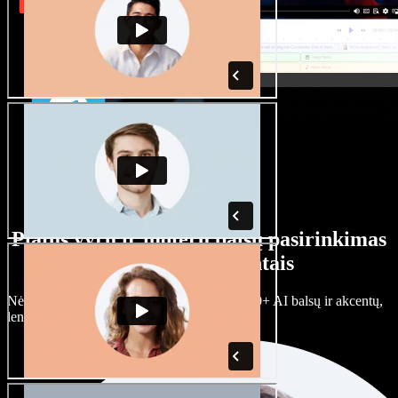
Platus vyrų ir moterų balsų pasirinkimas
su įvairiais akcentais
Nėra dviejų vienodų projektų. Rinkitės iš 100+ AI balsų ir akcentų,
lengvai juos prisitaikykite.