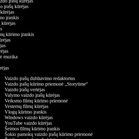
aizdo įrašų kūrėjas
do įrašų kūrėjas
ų kūrėjas
imo įrankis
ų kūrėjas
jas
lmų kūrimo įrankis
kūrėjas
ėjas
ūrėjas
inė muzika
s
ūrėjas
Vaizdo įrašų dubliavimo redaktorius
Vaizdo įrašų kūrimo priemonė „Storytime“
Vaizdo įrašų vertėjas
Valymo vaizdo įrašų kūrėjas
Veiksmo filmų kūrimo priemonė
Vesternų filmų kūrėjas
Vlogų kūrimo įrankis
Windows vaizdo kūrėjas
YouTube vaizdo kūrėjas
Šeimos filmų kūrimo įrankis
Šokio pamokų vaizdo įrašų kūrimo priemonė