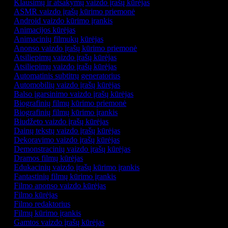
Klausimų ir atsakymų vaizdo įrašų kūrėjas
ASMR vaizdo įrašų kūrimo priemonė
Android vaizdo kūrimo įrankis
Animacijos kūrėjas
Animacinių filmukų kūrėjas
Anonso vaizdo įrašų kūrimo priemonė
Atsiliepimų vaizdo įrašų kūrėjas
Atsiliepimų vaizdo įrašų kūrėjas
Automatinis subtitrų generatorius
Automobilių vaizdo įrašų kūrėjas
Balso įgarsinimo vaizdo įrašų kūrėjas
Biografinių filmų kūrimo priemonė
Biografinių filmų kūrimo įrankis
Biudžeto vaizdo įrašų kūrėjas
Dainų tekstų vaizdo įrašų kūrėjas
Dekoravimo vaizdo įrašų kūrėjas
Demonstracinių vaizdo įrašų kūrėjas
Dramos filmų kūrėjas
Edukacinių vaizdo įrašų kūrimo įrankis
Fantastinių filmų kūrimo įrankis
Filmo anonso vaizdo kūrėjas
Filmo kūrėjas
Filmo redaktorius
Filmų kūrimo įrankis
Gamtos vaizdo įrašų kūrėjas