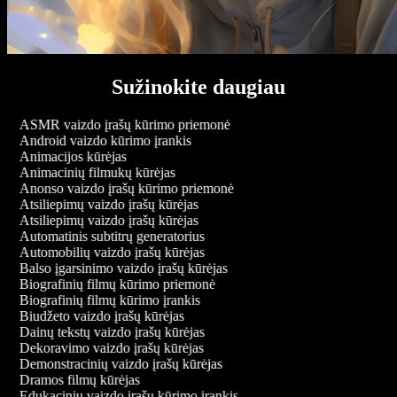
Sužinokite daugiau
ASMR vaizdo įrašų kūrimo priemonė
Android vaizdo kūrimo įrankis
Animacijos kūrėjas
Animacinių filmukų kūrėjas
Anonso vaizdo įrašų kūrimo priemonė
Atsiliepimų vaizdo įrašų kūrėjas
Atsiliepimų vaizdo įrašų kūrėjas
Automatinis subtitrų generatorius
Automobilių vaizdo įrašų kūrėjas
Balso įgarsinimo vaizdo įrašų kūrėjas
Biografinių filmų kūrimo priemonė
Biografinių filmų kūrimo įrankis
Biudžeto vaizdo įrašų kūrėjas
Dainų tekstų vaizdo įrašų kūrėjas
Dekoravimo vaizdo įrašų kūrėjas
Demonstracinių vaizdo įrašų kūrėjas
Dramos filmų kūrėjas
Edukacinių vaizdo įrašų kūrimo įrankis