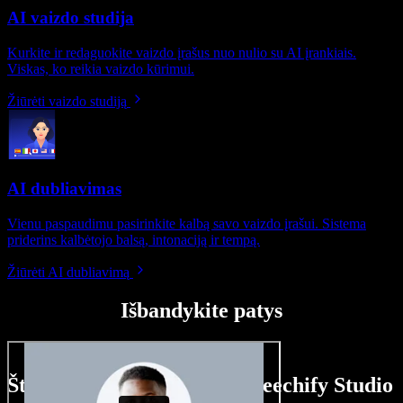
AI vaizdo studija
Kurkite ir redaguokite vaizdo įrašus nuo nulio su AI įrankiais.
Viskas, ko reikia vaizdo kūrimui.
Žiūrėti vaizdo studiją
AI dubliavimas
Vienu paspaudimu pasirinkite kalbą savo vaizdo įrašui. Sistema
priderins kalbėtojo balsą, intonaciją ir tempą.
Žiūrėti AI dubliavimą
Išbandykite patys
Štai ką galite nuveikti su Speechify Studio