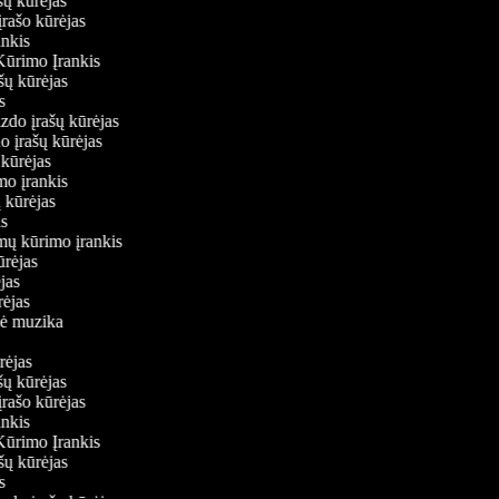
ašų kūrėjas
įrašo kūrėjas
ankis
 Kūrimo Įrankis
rašų kūrėjas
as
aizdo įrašų kūrėjas
do įrašų kūrėjas
ų kūrėjas
imo įrankis
ų kūrėjas
jas
lmų kūrimo įrankis
kūrėjas
ėjas
ūrėjas
inė muzika
s
ūrėjas
ašų kūrėjas
įrašo kūrėjas
ankis
 Kūrimo Įrankis
rašų kūrėjas
as