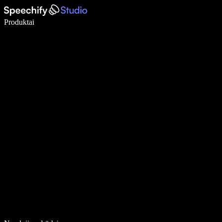
Rašykite 5× greičiau naudodami diktavimą balsu
Produktai
Sužinokite daugiau