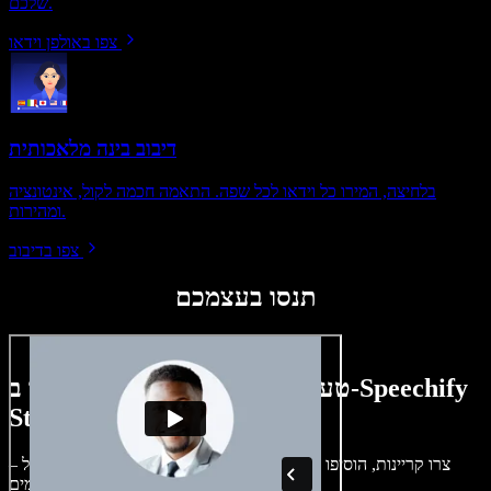
שלכם.
צפו באולפן וידאו
דיבוב בינה מלאכותית
בלחיצה, המירו כל וידאו לכל שפה. התאמה חכמה לקול, אינטונציה
ומהירות.
צפו בדיבוב
תנסו בעצמכם
טעימה קטנה ממה שתוכלו ליצור ב-Speechify
Studio.
צרו קריינות, הוסיפו תמונות ללא זכויות, אודיו, סרטונים ושיבוט קול –
לפרויקטים קוליים־חזותיים מושלמים.