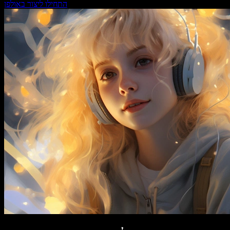
התחילו ליצור באולפן