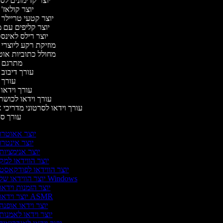
יוצר קדימונים ל
יוצר קולאז'
יוצר קטעי טריילר 
יוצר קליפים עם 
יוצר רילס לאינ
מוזיקת רקע ליוצרי 
מחולל כתוביות או
מתרגם 
עורך דיבוב 
עורך 
עורך וידאו 
עורך וידאו לכושר
עורך וידאו לסרטוני מדריכי 
עורך ס
יוצר אאוטרו
יוצר אינטרו
יוצר אנימציות
יוצר הווידאו למק
יוצר הווידאו לפודקאסט
יוצר הווידאו של Windows
יוצר הזמנות וידאו
יוצר וידאו ASMR
יוצר וידאו אופנה
יוצר וידאו לאמנות