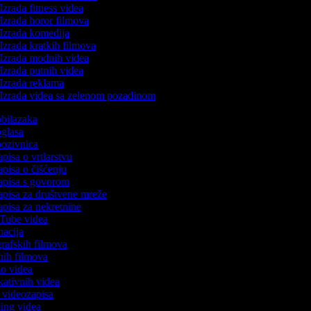
Izrada fitness videa
Izrada horor filmova
Izrada komedija
Izrada kratkih filmova
Izrada modnih videa
Izrada putnih videa
Izrada reklama
Izrada videa sa zelenom pozadinom
 obilazaka
 oglasa
 pozivnica
apisa o vrtlarstvu
apisa o čišćenju
zapisa s govorom
zapisa za društvene mreže
zapisa za nekretnine
uTube videa
imacija
ografskih filmova
anih filmova
mo videa
ukativnih videa
o videozapisa
ming videa