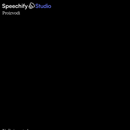
Pišite 5× brže uz glasovno diktiranje
Proizvodi
Saznajte više