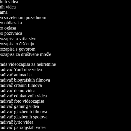
odnih videa
tnih videa
klama
idea sa zelenom pozadinom
deo obilazaka
deo oglasa
deo pozivnica
deozapisa o vrtlarstvu
deozapisa o čišćenju
ideozapisa s govorom
deozapisa za društvene mreže
rada videozapisa za nekretnine
rađivač YouTube videa
rađivač animacija
rađivač biografskih filmova
rađivač crtanih filmova
rađivač demo videa
rađivač edukativnih videa
rađivač foto videozapisa
rađivač gaming videa
rađivač glazbenih filmova
rađivač glazbenih spotova
ađivač lyric videa
rađivač parodijskih videa