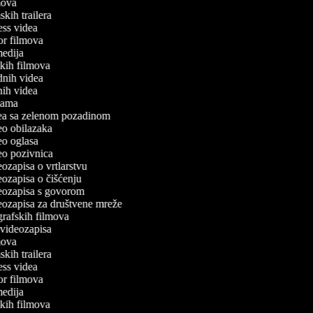
lmova
mskih trailera
tness videa
ror filmova
omedija
atkih filmova
odnih videa
tnih videa
klama
idea sa zelenom pozadinom
deo obilazaka
deo oglasa
deo pozivnica
deozapisa o vrtlarstvu
deozapisa o čišćenju
ideozapisa s govorom
deozapisa za društvene mreže
ografskih filmova
n videozapisa
lmova
mskih trailera
tness videa
ror filmova
omedija
atkih filmova