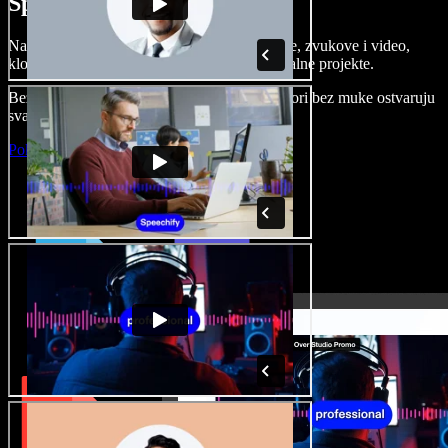
Speechify Studiju.
Napravite voice overe, dodajte besplatne slike, zvukove i video,
klonirajte svoj glas i složite sjajne audio-vizualne projekte.
Bez učenja i sve dostupno u pregledniku, autori bez muke ostvaruju
svaku kreativnu ideju.
Pokreni Studio