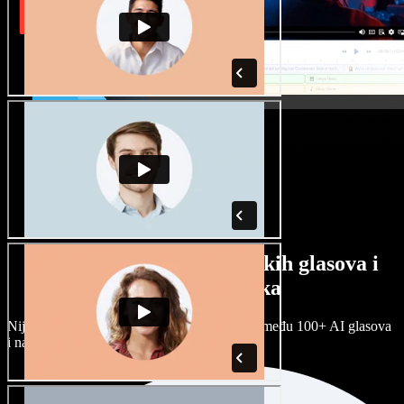
Veliki izbor muških i ženskih glasova i
raznih naglasaka
Nijedan projekt ne mora zvučati isto. Birajte među 100+ AI glasova
i naglasaka i prilagodite ih sebi.