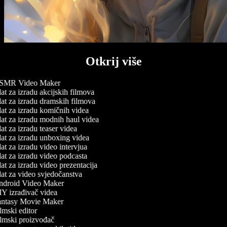
Otkrij više
MR Video Maker
at za izradu akcijskih filmova
at za izradu dramskih filmova
at za izradu komičnih videa
at za izradu modnih haul videa
at za izradu teaser videa
at za izradu unboxing videa
at za izradu video intervjua
at za izradu video podcasta
at za izradu video prezentacija
at za video svjedočanstva
droid Video Maker
Y izrađivač videa
ntasy Movie Maker
lmski editor
lmski proizvođač