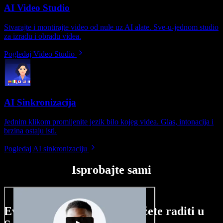
AI Video Studio
Stvarajte i montirajte video od nule uz AI alate. Sve-u-jednom studio
za izradu i obradu videa.
Pogledaj Video Studio
AI Sinkronizacija
Jednim klikom promijenite jezik bilo kojeg videa. Glas, intonacija i
brzina ostaju isti.
Pogledaj AI sinkronizaciju
Isprobajte sami
Evo malog pregleda što možete raditi u