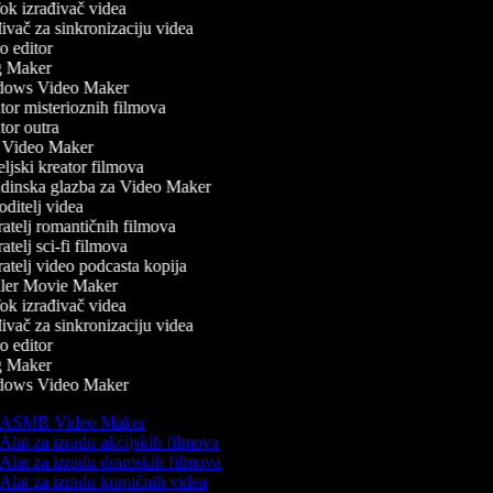
k izrađivač videa
vač za sinkronizaciju videa
 editor
 Maker
ows Video Maker
or misterioznih filmova
or outra
Video Maker
ljski kreator filmova
inska glazba za Video Maker
ditelj videa
atelj romantičnih filmova
telj sci-fi filmova
atelj video podcasta kopija
ler Movie Maker
k izrađivač videa
vač za sinkronizaciju videa
 editor
 Maker
ows Video Maker
ASMR Video Maker
Alat za izradu akcijskih filmova
Alat za izradu dramskih filmova
Alat za izradu komičnih videa