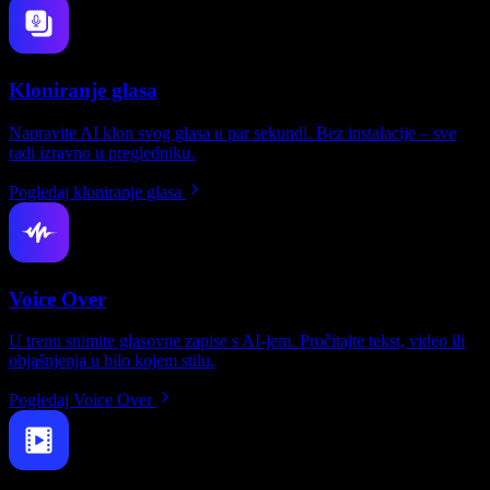
Kloniranje glasa
Napravite AI klon svog glasa u par sekundi. Bez instalacije – sve
radi izravno u pregledniku.
Pogledaj kloniranje glasa
Voice Over
U trenu snimite glasovne zapise s AI-jem. Pročitajte tekst, video ili
objašnjenja u bilo kojem stilu.
Pogledaj Voice Over