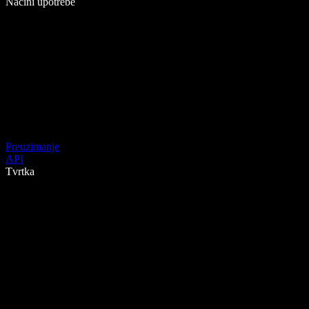
Načini upotrebe
Preuzimanje
API
Tvrtka