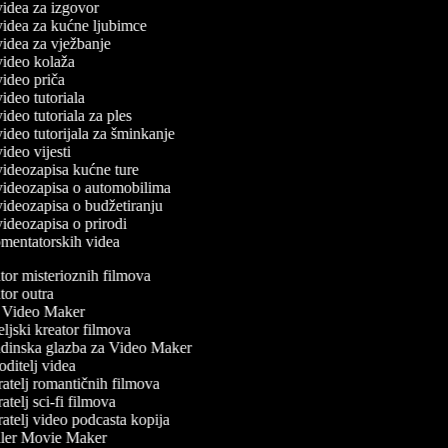
 videa za izgovor
 videa za kućne ljubimce
 videa za vježbanje
 video kolaža
 video priča
 video tutoriala
 video tutoriala za ples
 video tutorijala za šminkanje
video vijesti
 videozapisa kućne ture
 videozapisa o automobilima
 videozapisa o budžetiranju
 videozapisa o prirodi
komentatorskih videa
or misterioznih filmova
or outra
Video Maker
ljski kreator filmova
inska glazba za Video Maker
ditelj videa
atelj romantičnih filmova
telj sci-fi filmova
atelj video podcasta kopija
ler Movie Maker