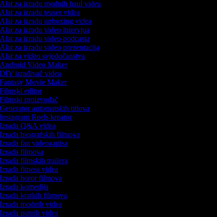
Alat za izradu modnih haul videa
Alat za izradu teaser videa
Alat za izradu unboxing videa
Alat za izradu video intervjua
Alat za izradu video podcasta
Alat za izradu video prezentacija
Alat za video svjedočanstva
Android Video Maker
DIY izrađivač videa
Fantasy Movie Maker
Filmski editor
Filmski proizvođač
Generator automatskih titlova
Instagram Reels kreator
Izrada Q&A videa
Izrada biografskih filmova
Izrada fan videozapisa
Izrada filmova
Izrada filmskih trailera
Izrada fitness videa
Izrada horor filmova
Izrada komedija
Izrada kratkih filmova
Izrada modnih videa
Izrada putnih videa