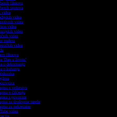
azbenih filmova
azbenih spotova
ic videa
odijskih videa
omotivnih videa
ction videa
enzijskih videa
iričnih videa
er trailera
jetničkih videa
oda
stern filmova
ea 'Dan u životu'
ea o dekoriranju
dea o kuhanju
 obilazaka
 oglasa
 pozivnica
apisa o vrtlarstvu
apisa o čišćenju
zapisa s govorom
zapisa za društvene mreže
zapisa za nekretnine
uTube videa
imacija