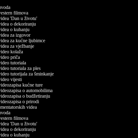
č uvoda
 vestern filmova
 videa 'Dan u životu'
 videa o dekoriranju
 videa o kuhanju
 videa za izgovor
 videa za kućne ljubimce
 videa za vježbanje
 video kolaža
 video priča
 video tutoriala
 video tutoriala za ples
 video tutorijala za šminkanje
video vijesti
 videozapisa kućne ture
 videozapisa o automobilima
 videozapisa o budžetiranju
 videozapisa o prirodi
komentatorskih videa
č uvoda
 vestern filmova
 videa 'Dan u životu'
 videa o dekoriranju
 videa o kuhanju