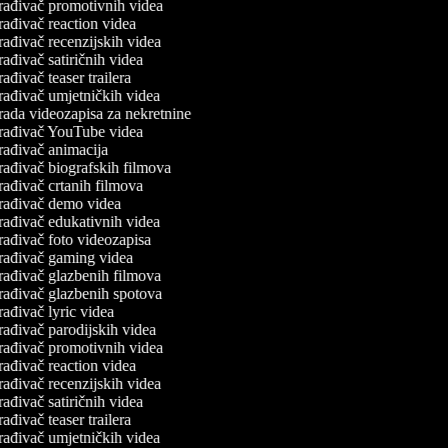
rađivač promotivnih videa
rađivač reaction videa
rađivač recenzijskih videa
ađivač satiričnih videa
ađivač teaser trailera
rađivač umjetničkih videa
rada videozapisa za nekretnine
rađivač YouTube videa
rađivač animacija
rađivač biografskih filmova
rađivač crtanih filmova
rađivač demo videa
rađivač edukativnih videa
rađivač foto videozapisa
rađivač gaming videa
rađivač glazbenih filmova
rađivač glazbenih spotova
ađivač lyric videa
rađivač parodijskih videa
rađivač promotivnih videa
rađivač reaction videa
rađivač recenzijskih videa
ađivač satiričnih videa
ađivač teaser trailera
rađivač umjetničkih videa