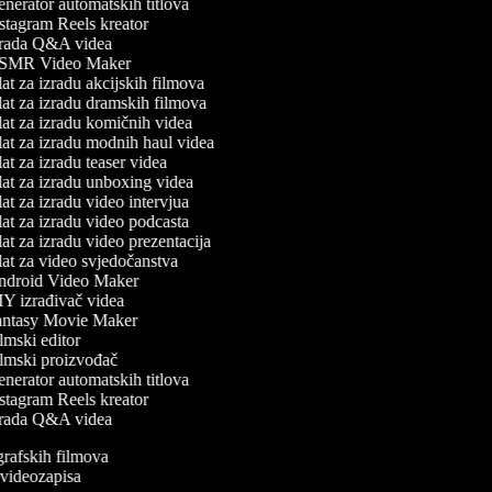
nerator automatskih titlova
stagram Reels kreator
rada Q&A videa
MR Video Maker
at za izradu akcijskih filmova
at za izradu dramskih filmova
at za izradu komičnih videa
at za izradu modnih haul videa
at za izradu teaser videa
at za izradu unboxing videa
at za izradu video intervjua
at za izradu video podcasta
at za izradu video prezentacija
at za video svjedočanstva
droid Video Maker
Y izrađivač videa
ntasy Movie Maker
lmski editor
lmski proizvođač
nerator automatskih titlova
stagram Reels kreator
rada Q&A videa
ografskih filmova
n videozapisa