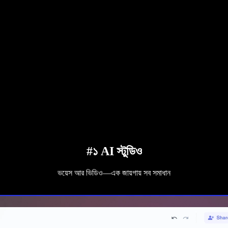
#১ AI স্টুডিও
ভয়েস আর ভিডিও—এক জায়গায় সব সমাধান