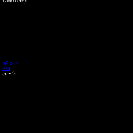
ব্যবহারের ক্ষেত্র
ডাউনলোড
API
কোম্পানি