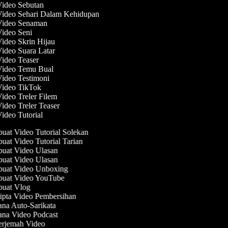
Video Sebutan
Video Sehari Dalam Kehidupan
 Video Senaman
Video Seni
Video Skrin Hijau
Video Suara Latar
Video Teaser
 Video Temu Bual
Video Testimoni
 Video TikTok
Video Treler Filem
Video Treler Teaser
Video Tutorial
at Video Tutorial Solekan
at Video Tutorial Tarian
at Video Ulasan
at Video Ulasan
uat Video Unboxing
uat Video YouTube
uat Vlog
pta Video Pembersihan
na Auto-Sarikata
na Video Podcast
rjemah Video