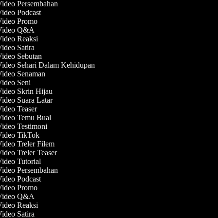
 Video Persembahan
Video Podcast
 Video Promo
 Video Q&A
Video Reaksi
Video Satira
Video Sebutan
Video Sehari Dalam Kehidupan
 Video Senaman
Video Seni
Video Skrin Hijau
Video Suara Latar
Video Teaser
 Video Temu Bual
Video Testimoni
 Video TikTok
Video Treler Filem
Video Treler Teaser
Video Tutorial
 Video Persembahan
Video Podcast
 Video Promo
 Video Q&A
Video Reaksi
Video Satira