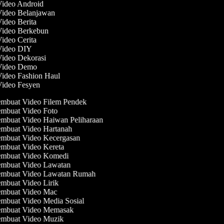
Video Android
 Video Belanjawan
Video Berita
 Video Berkebun
Video Cerita
 Video DIY
Video Dekorasi
 Video Demo
Video Fashion Haul
Video Fesyen
mbuat Video Filem Pendek
mbuat Video Foto
mbuat Video Haiwan Peliharaan
mbuat Video Hartanah
mbuat Video Kecergasan
mbuat Video Kereta
mbuat Video Komedi
mbuat Video Lawatan
mbuat Video Lawatan Rumah
mbuat Video Lirik
mbuat Video Mac
mbuat Video Media Sosial
mbuat Video Memasak
mbuat Video Muzik