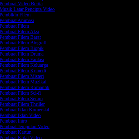
Pembuat Video Berita
Muzik Latar Pencipta Video
Pembikin Filem
Pembuat Animasi
Pembuat Filem
Pembuat Filem Aksi
Pembuat Filem Barat
Pembuat Filem Biografi
Pembuat Filem Biopik
Pembuat Filem Drama
Pembuat Filem Fantasi
Pembuat Filem Keluarga
Pembuat Filem Komedi
Pembuat Filem Misteri
Pembuat Filem Muzikal
Pembuat Filem Romantik
Pembuat Filem Sci-fi
Pembuat Filem Seram
Pembuat Filem Thriller
Pembuat Iklan Komersial
Pembuat Iklan Video
Pembuat Intro
Pembuat Jemputan Video
Pembuat Kartun
Pembuat Kolaj Video