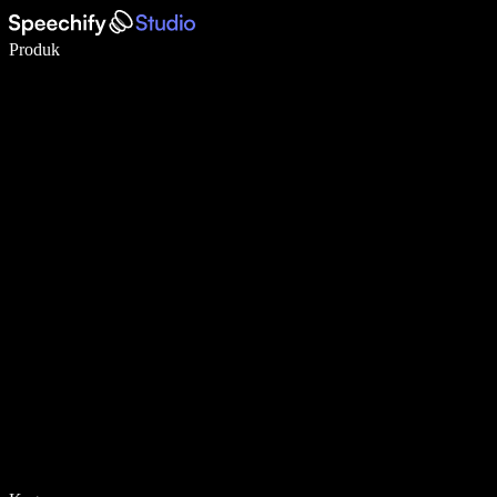
Tulis 5× lebih pantas dengan menaip menggunakan suara
Produk
Ketahui Lebih Lanjut