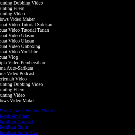
nting Dubbing Video
nting Filem
nting Video
ows Video Maker
at Video Tutorial Solekan
at Video Tutorial Tarian
at Video Ulasan
at Video Ulasan
uat Video Unboxing
uat Video YouTube
uat Vlog
pta Video Pembersihan
na Auto-Sarikata
na Video Podcast
rjemah Video
nting Dubbing Video
nting Filem
nting Video
ows Video Maker
Muzik Latar Pencipta Video
Pembikin Filem
Pembuat Animasi
Pembuat Filem
Pembuat Filem Aksi