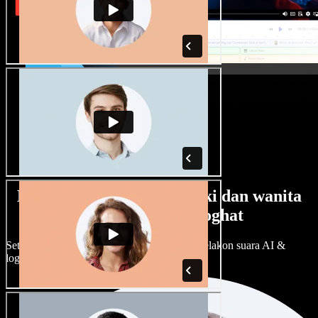
Banyak pilihan suara lelaki dan wanita
dengan pelbagai loghat
Setiap projek boleh jadi unik. Pilih ratusan pelakon suara AI &
loghat, laraskan ikut cita rasa anda.