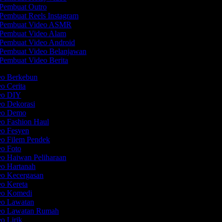
Pembuat Outro
Pembuat Reels Instagram
Pembuat Video ASMR
Pembuat Video Alam
Pembuat Video Android
Pembuat Video Belanjawan
Pembuat Video Berita
deo Berkebun
eo Cerita
deo DIY
eo Dekorasi
deo Demo
eo Fashion Haul
eo Fesyen
eo Filem Pendek
eo Foto
eo Haiwan Peliharaan
eo Hartanah
eo Kecergasan
eo Kereta
deo Komedi
deo Lawatan
deo Lawatan Rumah
eo Lirik