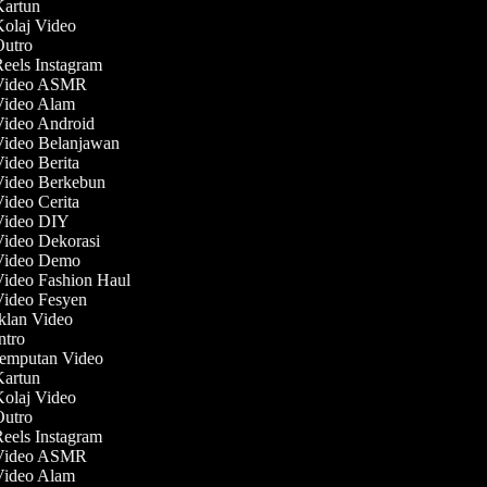
 Kartun
Kolaj Video
 Outro
Reels Instagram
 Video ASMR
 Video Alam
Video Android
 Video Belanjawan
Video Berita
 Video Berkebun
Video Cerita
 Video DIY
Video Dekorasi
 Video Demo
Video Fashion Haul
Video Fesyen
Iklan Video
Intro
Jemputan Video
 Kartun
Kolaj Video
 Outro
Reels Instagram
 Video ASMR
 Video Alam