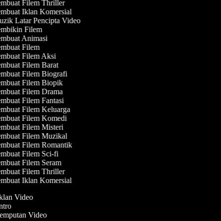
mbuat Filem Thriller
mbuat Iklan Komersial
zik Latar Pencipta Video
mbikin Filem
mbuat Animasi
mbuat Filem
mbuat Filem Aksi
mbuat Filem Barat
mbuat Filem Biografi
mbuat Filem Biopik
mbuat Filem Drama
mbuat Filem Fantasi
mbuat Filem Keluarga
mbuat Filem Komedi
mbuat Filem Misteri
mbuat Filem Muzikal
mbuat Filem Romantik
mbuat Filem Sci-fi
mbuat Filem Seram
mbuat Filem Thriller
mbuat Iklan Komersial
Iklan Video
Intro
Jemputan Video