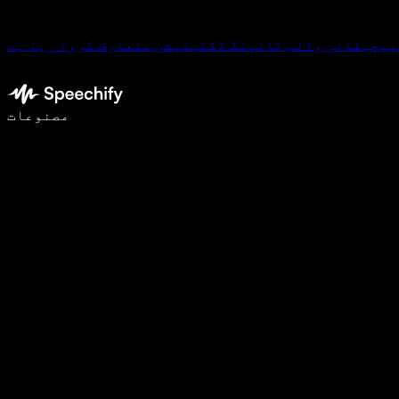
پیچیفائی وائس ٹائپنگ ڈکٹیٹیشن متعارف کروا رہا ہے
وائس ٹائپنگ کے ساتھ 5 گنا تیزی سے لکھیں
مصنوعات
مزید جانیں