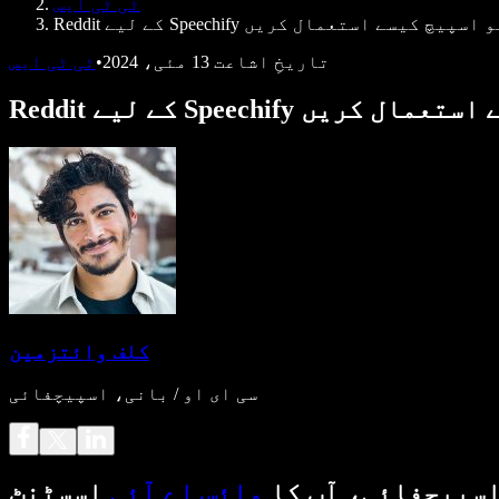
ٹی ٹی ایس
ے Speechify ٹیکسٹ ٹو اسپیچ کیسے استعمال کریں
تاریخِ اشاعت
13 مئی، 2024
•
ٹی ٹی ایس
 اسپیچ کیسے استعمال کریں
کلف وائتزمین
سی ای او / بانی، اسپیچفائی
سپیچفائی، آپ کا
وائس اے آئی
اسسٹنٹ