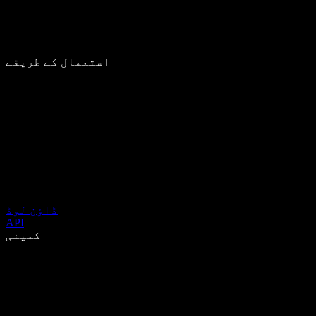
استعمال کے طریقے
ڈاؤن لوڈ
API
کمپنی