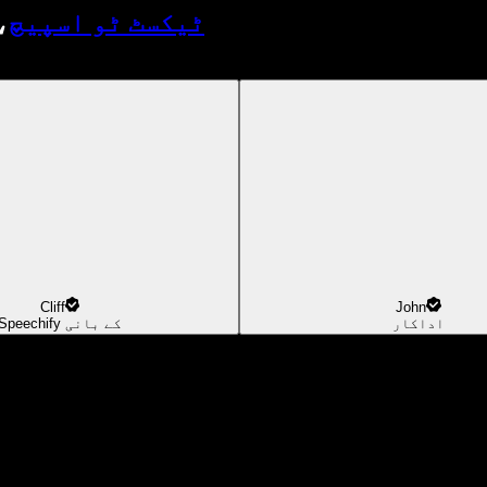
ٹیکسٹ ٹو اسپیچ
،
Cliff
John
اداکار
Speechify کے بانی