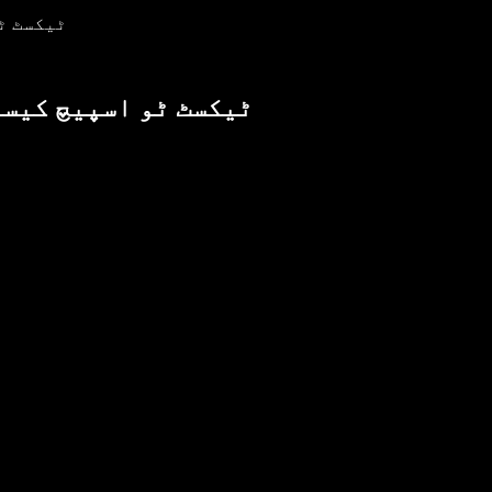
Reddit کے لی
Reddit کے لیے Speechify ٹیکسٹ ٹو
ا