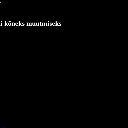
s
sti kõneks muutmiseks