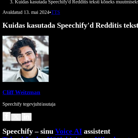
Kuidas kasutada Speechify'd Redditis teksti kõneks muutmisek
Avaldatud
13. mai 2024
•
TTS
Kuidas kasutada Speechify'd Redditis tek
Cliff Weitzman
Speechify tegevjuht/asutaja
Speechify – sinu
Voice AI
assistent