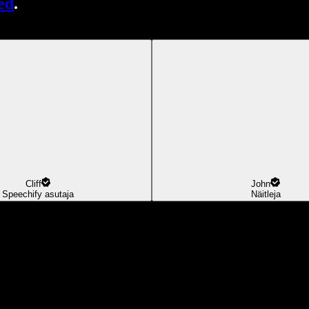
ed
.
Cliff
John
Speechify asutaja
Näitleja