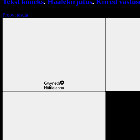
Tekst kõneks
.
Häälekirjutus
.
Kiired vastus
Proovi tasuta
Gwyneth
Näitlejanna