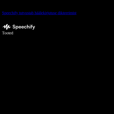
Speechify tutvustab häälekirjutuse dikteerimist
Kirjuta häälega 5× kiiremini
Tooted
Loe lähemalt