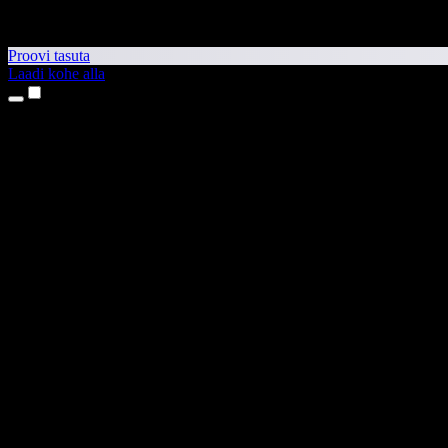
Proovi tasuta
Laadi kohe alla
Tooted
Tekst kõneks
iPhone’i ja iPadi rakendused
Androidi rakendus
Chrome’i laiendus
Edge’i laiendus
Veebirakendus
Maci rakendus
Windowsi rakendus