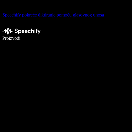
Speechify pokreće diktiranje pomoću glasovnog unosa
Pišite 5× brže uz glasovno diktiranje
Proizvodi
Saznajte više