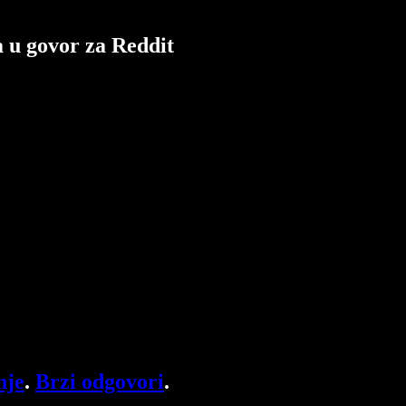
a u govor za Reddit
nje
.
Brzi odgovori
.