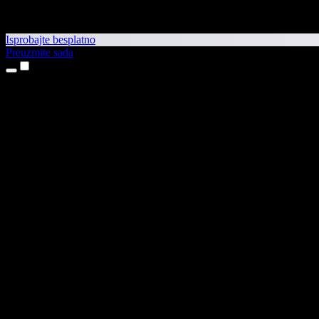
Isprobajte besplatno
Preuzmite sada
Proizvodi
Pretvaranje teksta u govor
Aplikacije za iPhone i iPad
Aplikacija za Android
Proširenje za Chrome
Proširenje za Edge
Web-aplikacija
Aplikacija za Mac
Aplikacija za Windows