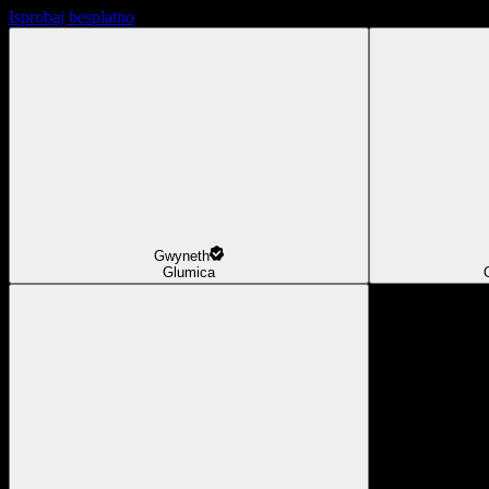
Isprobaj besplatno
Gwyneth
Glumica