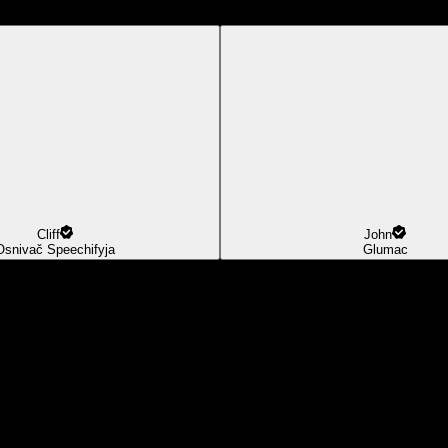
Cliff
John
Osnivač Speechifyja
Glumac