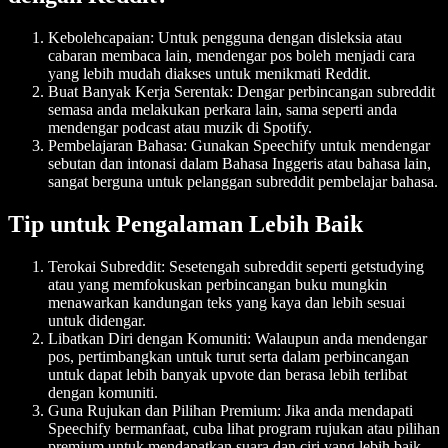
Kebolehcapaian
: Untuk pengguna dengan disleksia atau
cabaran membaca lain, mendengar pos boleh menjadi cara
yang lebih mudah diakses untuk menikmati Reddit.
Buat Banyak Kerja Serentak
: Dengar perbincangan subreddit
semasa anda melakukan perkara lain, sama seperti anda
mendengar podcast atau muzik di Spotify.
Pembelajaran Bahasa
: Gunakan Speechify untuk mendengar
sebutan dan intonasi dalam Bahasa Inggeris atau bahasa lain,
sangat berguna untuk pelanggan subreddit pembelajar bahasa.
Tip untuk Pengalaman Lebih Baik
Terokai Subreddit
: Sesetengah subreddit seperti getstudying
atau yang memfokuskan perbincangan buku mungkin
menawarkan kandungan teks yang kaya dan lebih sesuai
untuk didengar.
Libatkan Diri dengan Komuniti
: Walaupun anda mendengar
pos, pertimbangkan untuk turut serta dalam perbincangan
untuk dapat lebih banyak upvote dan berasa lebih terlibat
dengan komuniti.
Guna Rujukan dan Pilihan Premium
: Jika anda mendapati
Speechify bermanfaat, cuba lihat program rujukan atau pilihan
premium untuk mendapatkan suara dan ciri yang lebih baik.