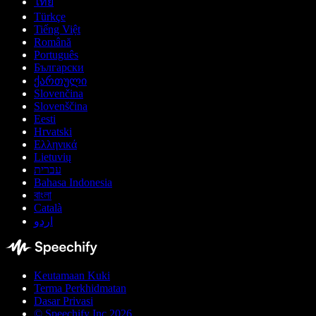
ไทย
Türkçe
Tiếng Việt
Română
Português
Български
ქართული
Slovenčina
Slovenščina
Eesti
Hrvatski
Ελληνικά
Lietuvių
עברית
Bahasa Indonesia
বাংলা
Català
اردو
Keutamaan Kuki
Terma Perkhidmatan
Dasar Privasi
© Speechify Inc 2026