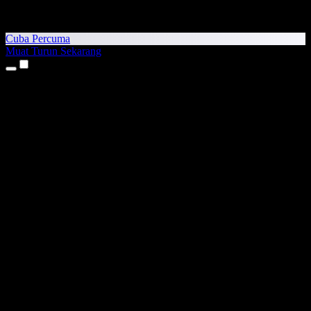
Cuba Percuma
Muat Turun Sekarang
Produk
Teks kepada Pertuturan
Aplikasi iPhone & iPad
Aplikasi Android
Sambungan Chrome
Sambungan Edge
Aplikasi Web
Aplikasi Mac
Aplikasi Windows