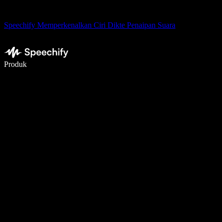
Speechify Memperkenalkan Ciri Dikte Penaipan Suara
Tulis 5× lebih pantas dengan menaip menggunakan suara
Produk
Ketahui Lebih Lanjut