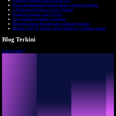
Panduan lengkap sistem tulisan IPA
Kuasa pembelajaran bahasa Ibrani: panduan lengkap
5 Penterjemah Bahasa Greek Terbaik
Panduan lengkap suara Pictory
Cara matikan Windows Narrator
Meneroka dunia ReaderLink: panduan lengkap
Pembaca EPUB terbaik untuk Windows: 5 pilihan utama
Blog Terkini
Lihat Semua