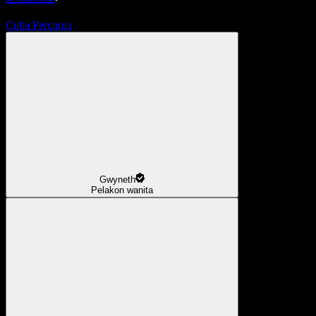
Cuba Percuma
Gwyneth
Pelakon wanita