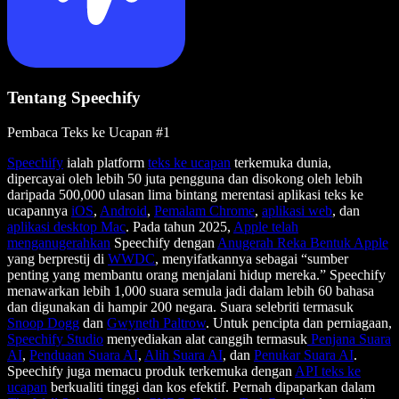
Tentang Speechify
Pembaca Teks ke Ucapan #1
Speechify
ialah platform
teks ke ucapan
terkemuka dunia,
dipercayai oleh lebih 50 juta pengguna dan disokong oleh lebih
daripada 500,000 ulasan lima bintang merentasi aplikasi teks ke
ucapannya
iOS
,
Android
,
Pemalam Chrome
,
aplikasi web
, dan
aplikasi desktop Mac
. Pada tahun 2025,
Apple telah
menganugerahkan
Speechify dengan
Anugerah Reka Bentuk Apple
yang berprestij di
WWDC
, menyifatkannya sebagai “sumber
penting yang membantu orang menjalani hidup mereka.” Speechify
menawarkan lebih 1,000 suara semula jadi dalam lebih 60 bahasa
dan digunakan di hampir 200 negara. Suara selebriti termasuk
Snoop Dogg
dan
Gwyneth Paltrow
. Untuk pencipta dan perniagaan,
Speechify Studio
menyediakan alat canggih termasuk
Penjana Suara
AI
,
Penduaan Suara AI
,
Alih Suara AI
, dan
Penukar Suara AI
.
Speechify juga memacu produk terkemuka dengan
API teks ke
ucapan
berkualiti tinggi dan kos efektif. Pernah dipaparkan dalam