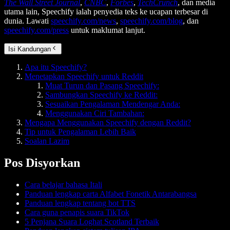
The Wall Street Journal
,
CNBC
,
Forbes
,
TechCrunch
, dan media
utama lain, Speechify ialah penyedia teks ke ucapan terbesar di
dunia. Lawati
speechify.com/news
,
speechify.com/blog
, dan
speechify.com/press
untuk maklumat lanjut.
Isi Kandungan
Apa itu Speechify?
Menetapkan Speechify untuk Reddit
Muat Turun dan Pasang Speechify:
Sambungkan Speechify ke Reddit:
Sesuaikan Pengalaman Mendengar Anda:
Menggunakan Ciri Tambahan:
Mengapa Menggunakan Speechify dengan Reddit?
Tip untuk Pengalaman Lebih Baik
Soalan Lazim
Pos Disyorkan
Cara belajar bahasa Itali
Panduan lengkap carta Alfabet Fonetik Antarabangsa
Panduan lengkap tentang bot TTS
Cara guna penapis suara TikTok
5 Penjana Suara Loghat Scotland Terbaik