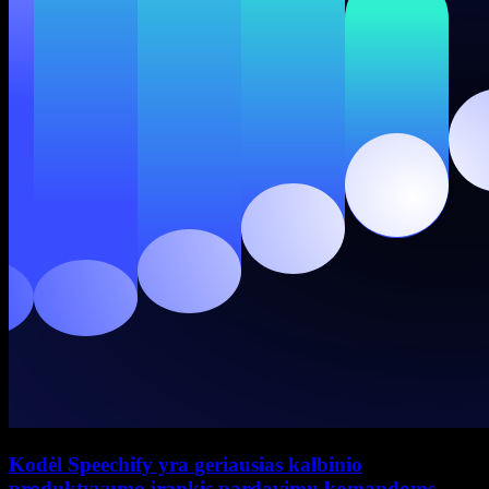
Kodėl Speechify yra geriausias kalbinio
produktyvumo įrankis pardavimų komandoms