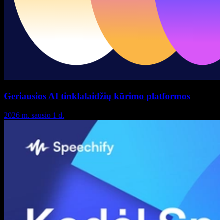
Geriausios AI tinklalaidžių kūrimo platformos
2026 m. sausio 1 d.