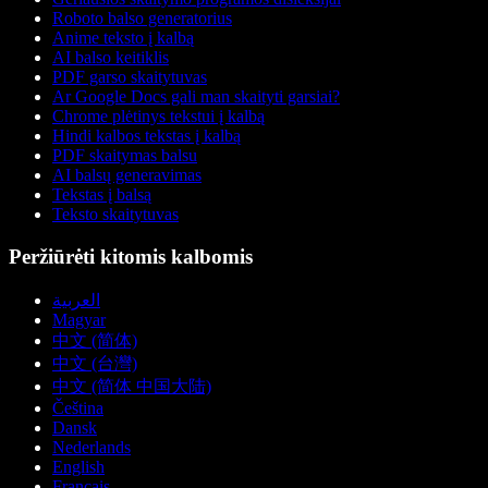
Roboto balso generatorius
Anime teksto į kalbą
AI balso keitiklis
PDF garso skaitytuvas
Ar Google Docs gali man skaityti garsiai?
Chrome plėtinys tekstui į kalbą
Hindi kalbos tekstas į kalbą
PDF skaitymas balsu
AI balsų generavimas
Tekstas į balsą
Teksto skaitytuvas
Peržiūrėti kitomis kalbomis
العربية
Magyar
中文 (简体)
中文 (台灣)
中文 (简体 中国大陆)
Čeština
Dansk
Nederlands
English
Français