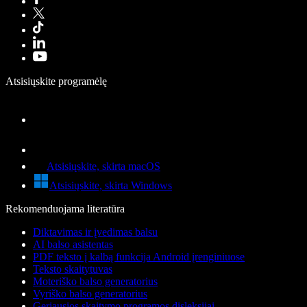
Atsisiųskite programėlę
Atsisiųskite, skirta macOS
Atsisiųskite, skirta Windows
Rekomenduojama literatūra
Diktavimas ir įvedimas balsu
AI balso asistentas
PDF teksto į kalbą funkcija Android įrenginiuose
Teksto skaitytuvas
Moteriško balso generatorius
Vyriško balso generatorius
Geriausios skaitymo programos disleksijai