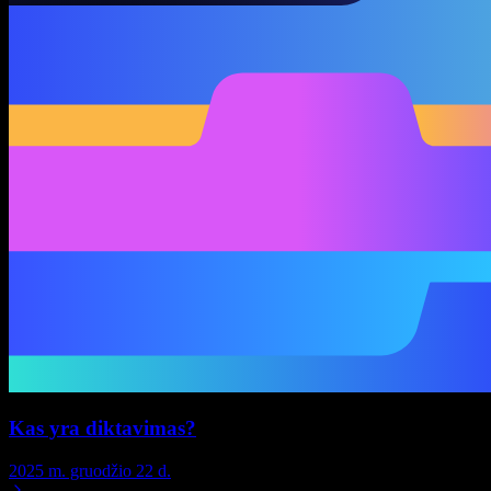
Kas yra diktavimas?
2025 m. gruodžio 22 d.