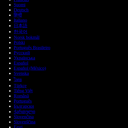
Suomi
Deutsch
हिन्दी
Italiano
日本語
한국어
Norsk bokmål
Polski
Português Brasileiro
Русский
Українська
Español
Español (México)
Svenska
ไทย
Türkçe
Tiếng Việt
Română
Português
Български
ქართული
Slovenčina
Slovenščina
Eesti