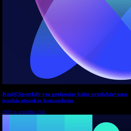
Kodėl Speechify yra geriausias balso produktyvumo
įrankis atrankos komandoms
2025 m. gruodžio 23 d.