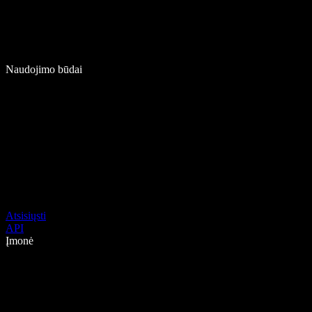
Naudojimo būdai
Atsisiųsti
API
Įmonė