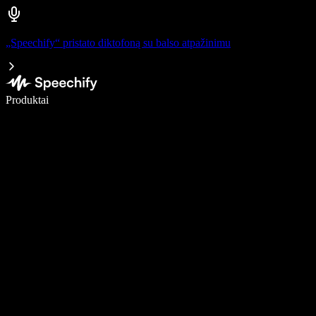
„Speechify“ pristato diktofoną su balso atpažinimu
Rašykite 5× greičiau naudodami diktavimą balsu
Produktai
Sužinokite daugiau