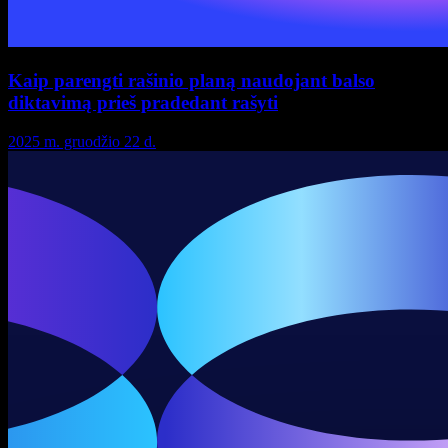
Kaip parengti rašinio planą naudojant balso
diktavimą prieš pradedant rašyti
2025 m. gruodžio 22 d.