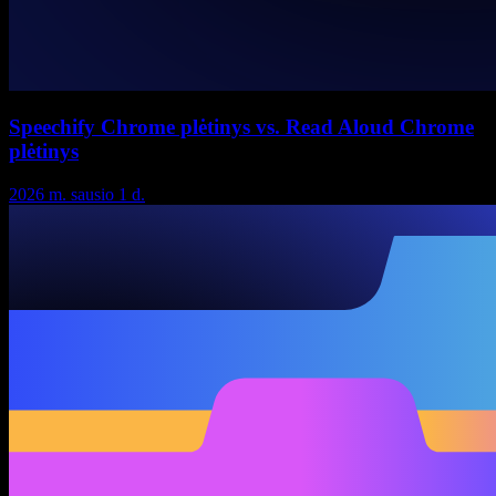
Speechify Chrome plėtinys vs. Read Aloud Chrome
plėtinys
2026 m. sausio 1 d.