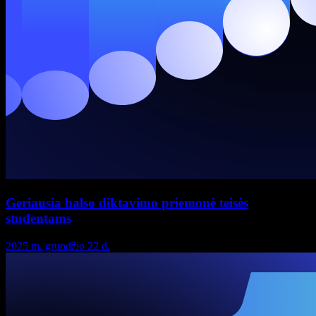
Geriausia balso diktavimo priemonė teisės
studentams
2025 m. gruodžio 22 d.