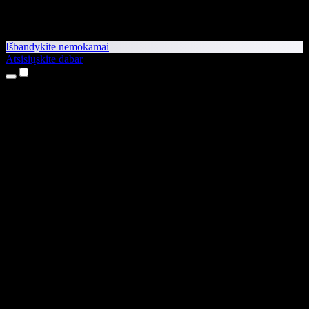
Išbandykite nemokamai
Atsisiųskite dabar
Produktai
Teksto skaitymas balsu
iPhone ir iPad programėlės
Android programėlė
Chrome plėtinys
Edge plėtinys
Interneto programėlė
Mac programėlė
Windows programėlė