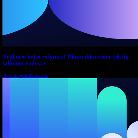
Neklauso balso rašymas? Pilnas diktavimo trikčių
šalinimo vadovas
2025 m. gruodžio 22 d.