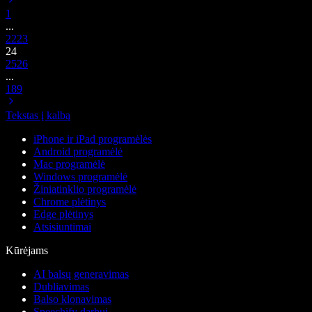
1
...
22
23
24
25
26
...
189
Tekstas į kalbą
iPhone ir iPad programėlės
Android programėlė
Mac programėlė
Windows programėlė
Žiniatinklio programėlė
Chrome plėtinys
Edge plėtinys
Atsisiuntimai
Kūrėjams
AI balsų generavimas
Dubliavimas
Balso klonavimas
Speechify darbui