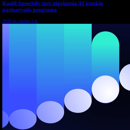
Kodėl Speechify turi stipriausią AI įrankių
partnerystės programą
2026 m. sausio 1 d.