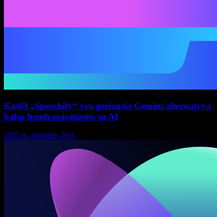
Kodėl „Speechify“ yra geriausia Gemini alternatyva
balsu bendraujantiems su AI
2025 m. gruodžio 29 d.