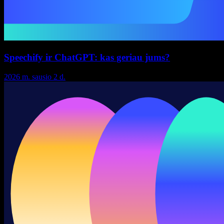
Speechify ir ChatGPT: kas geriau jums?
2026 m. sausio 2 d.