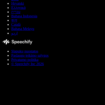
Hrvatski
Ελληνικά
עברית
Bahasa Indonesia
বাংলা
Català
Bahasa Melayu
اردو
Slapukų nuostatos
Paslaugų teikimo sąlygos
Privatumo politika
© Speechify Inc 2026