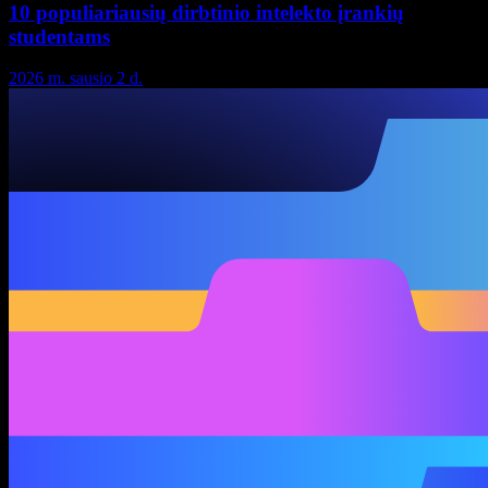
10 populiariausių dirbtinio intelekto įrankių
studentams
2026 m. sausio 2 d.