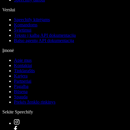
Verslui
Speechify kūrėjams
Komandoms
Švietimui
Teksto į kalbą API dokumentacija
Balso agentų API dokumentacija
Įmonė
Apie mus
Kontaktai
Tinklaraštis
Karjera
Partneriai
Pagalba
Būsena
Spauda
Prekės ženklo rinkinys
Sekite Speechify