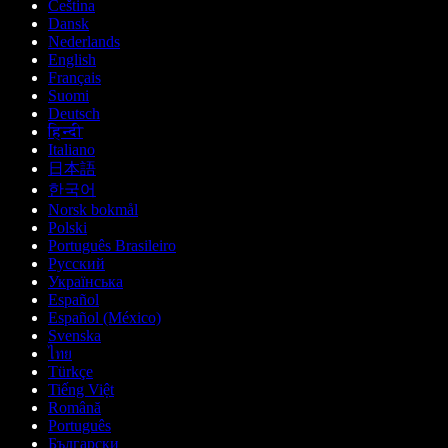
Čeština
Dansk
Nederlands
English
Français
Suomi
Deutsch
हिन्दी
Italiano
日本語
한국어
Norsk bokmål
Polski
Português Brasileiro
Русский
Українська
Español
Español (México)
Svenska
ไทย
Türkçe
Tiếng Việt
Română
Português
Български