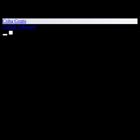
Coba Gratis
Unduh Sekarang
Produk
Teks ke Suara
Aplikasi iPhone & iPad
Aplikasi Android
Ekstensi Chrome
Ekstensi Edge
Aplikasi Web
Aplikasi Mac
Aplikasi Windows