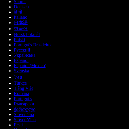
Suomi
Deutsch
हिन्दी
Italiano
日本語
한국어
Norsk bokmål
Polski
Português Brasileiro
Русский
Українська
Español
Español (México)
Svenska
ไทย
Türkçe
Tiếng Việt
Română
Português
Български
ქართული
Slovenčina
Slovenščina
Eesti