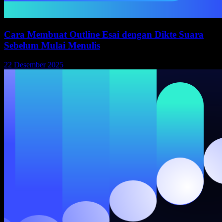
Cara Membuat Outline Esai dengan Dikte Suara
Sebelum Mulai Menulis
22 Desember 2025