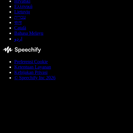
Hrvatski
Ελληνικά
Lietuvių
עברית
বাংলা
Català
Bahasa Melayu
اردو
Preferensi Cookie
Ketentuan Layanan
Kebijakan Privasi
© Speechify Inc 2026