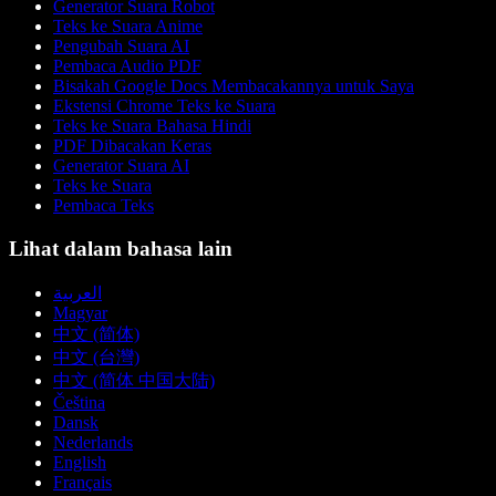
Generator Suara Robot
Teks ke Suara Anime
Pengubah Suara AI
Pembaca Audio PDF
Bisakah Google Docs Membacakannya untuk Saya
Ekstensi Chrome Teks ke Suara
Teks ke Suara Bahasa Hindi
PDF Dibacakan Keras
Generator Suara AI
Teks ke Suara
Pembaca Teks
Lihat dalam bahasa lain
العربية
Magyar
中文 (简体)
中文 (台灣)
中文 (简体 中国大陆)
Čeština
Dansk
Nederlands
English
Français