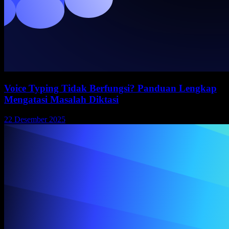
Voice Typing Tidak Berfungsi? Panduan Lengkap
Mengatasi Masalah Diktasi
22 Desember 2025