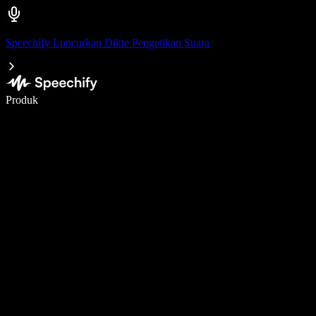
Speechify Luncurkan Dikte Pengetikan Suara
Menulis 5× lebih cepat dengan dikte suara
Produk
Pelajari lebih lanjut