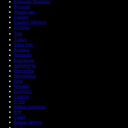
Português Brasileiro
Русский
Українська
Español
Español (México)
Svenska
ไทย
Türkçe
Tiếng Việt
Română
Português
Български
ქართული
Slovenčina
Slovenščina
Eesti
Hrvatski
Ελληνικά
Lietuvių
עברית
Bahasa Indonesia
বাংলা
Català
Bahasa Melayu
اردو