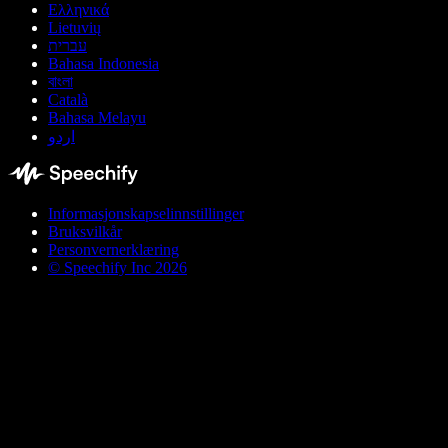
Ελληνικά
Lietuvių
עברית
Bahasa Indonesia
বাংলা
Català
Bahasa Melayu
اردو
Informasjonskapselinnstillinger
Bruksvilkår
Personvernerklæring
© Speechify Inc 2026