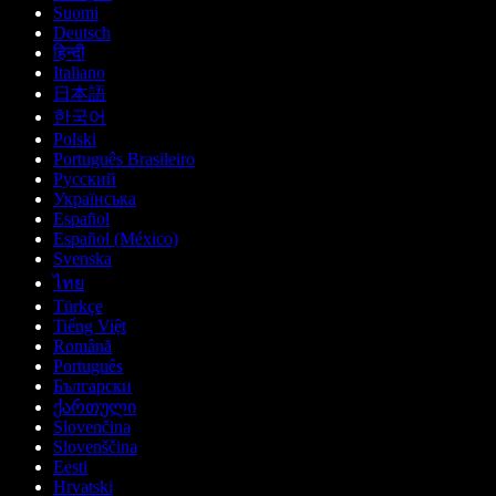
Suomi
Deutsch
हिन्दी
Italiano
日本語
한국어
Polski
Português Brasileiro
Русский
Українська
Español
Español (México)
Svenska
ไทย
Türkçe
Tiếng Việt
Română
Português
Български
ქართული
Slovenčina
Slovenščina
Eesti
Hrvatski