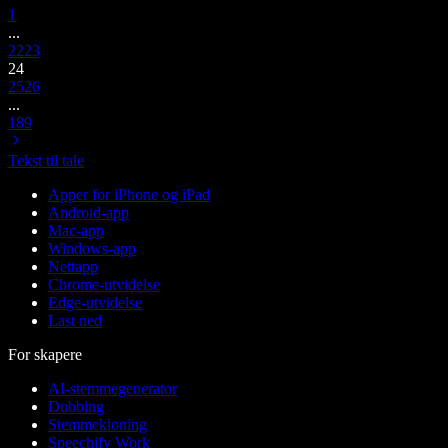
1
...
22
23
24
25
26
...
189
Tekst til tale
Apper for iPhone og iPad
Android-app
Mac-app
Windows-app
Nettapp
Chrome-utvidelse
Edge-utvidelse
Last ned
For skapere
AI-stemmegenerator
Dubbing
Stemmekloning
Speechify Work