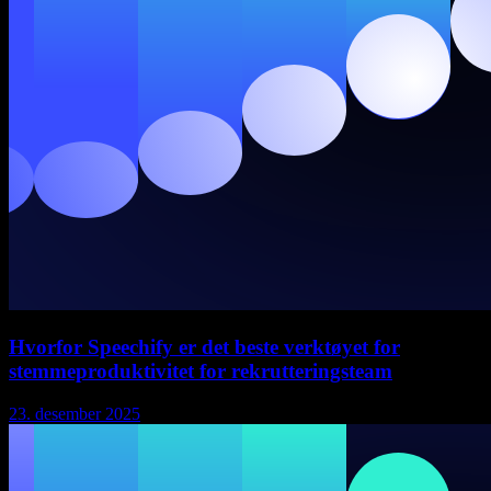
Hvorfor Speechify er det beste verktøyet for
stemmeproduktivitet for rekrutteringsteam
23. desember 2025