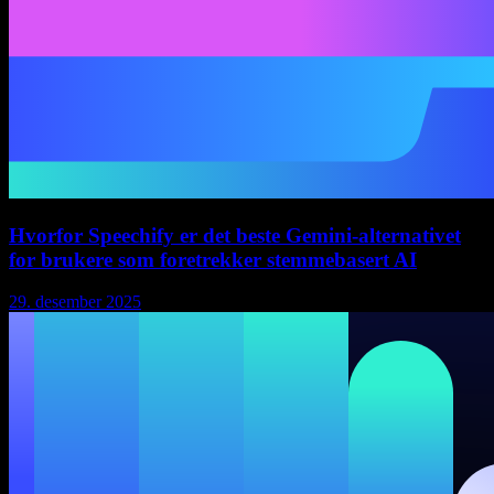
Hvorfor Speechify er det beste Gemini-alternativet
for brukere som foretrekker stemmebasert AI
29. desember 2025