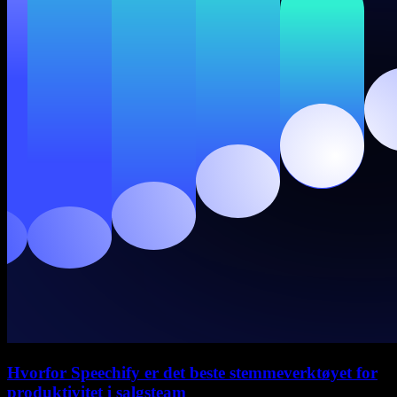
Hvorfor Speechify er det beste stemmeverktøyet for
produktivitet i salgsteam