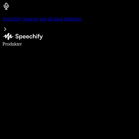
Speechify lanserer tale-til-tekst-diktering
Skriv 5× raskere med diktering
Produkter
Les mer