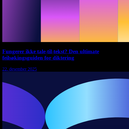
Fungerer ikke tale-til-tekst? Den ultimate
feilsøkingsguiden for diktering
22. desember 2025