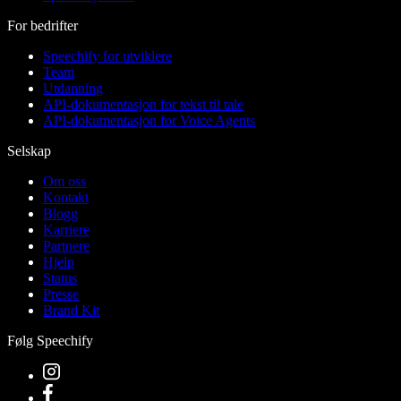
For bedrifter
Speechify for utviklere
Team
Utdanning
API-dokumentasjon for tekst til tale
API-dokumentasjon for Voice Agents
Selskap
Om oss
Kontakt
Blogg
Karriere
Partnere
Hjelp
Status
Presse
Brand Kit
Følg Speechify