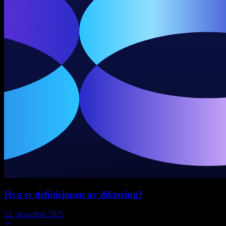
Hva er definisjonen av diktering?
22. desember 2025