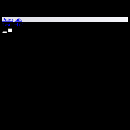
Prøv gratis
Last ned nå
Produkter
Tekst til tale
iPhone- og iPad-apper
Android-app
Chrome-utvidelse
Edge-utvidelse
Nettapp
Mac-app
Windows-app