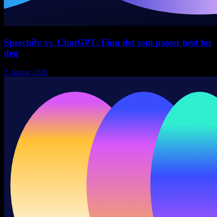
Speechify vs. ChatGPT: Finn det som passer best for
deg
2. januar 2026