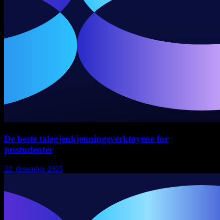
De beste talegjenkjenningsverktøyene for
jusstudenter
22. desember 2025