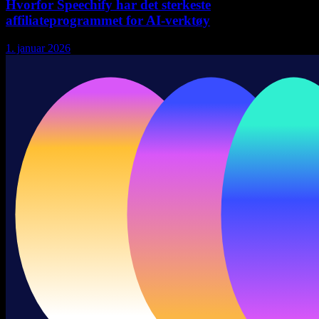
Hvorfor Speechify har det sterkeste
affiliateprogrammet for AI-verktøy
1. januar 2026