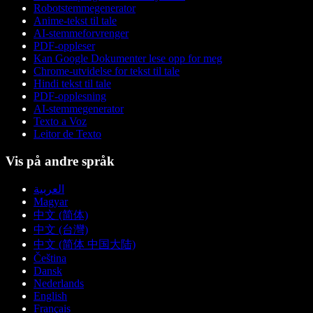
Robotstemmegenerator
Anime-tekst til tale
AI-stemmeforvrenger
PDF-oppleser
Kan Google Dokumenter lese opp for meg
Chrome-utvidelse for tekst til tale
Hindi tekst til tale
PDF-opplesning
AI-stemmegenerator
Texto a Voz
Leitor de Texto
Vis på andre språk
العربية
Magyar
中文 (简体)
中文 (台灣)
中文 (简体 中国大陆)
Čeština
Dansk
Nederlands
English
Français