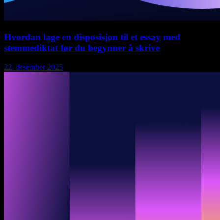
Hvordan lage en disposisjon til et essay med
stemmediktat før du begynner å skrive
22. desember 2025