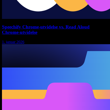
Speechify Chrome-utvidelse vs. Read Aloud
Chrome-utvidelse
1. januar 2026