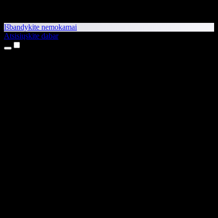
Išbandykite nemokamai
Atsisiųskite dabar
Produktai
Teksto skaitymas balsu
iPhone ir iPad programėlės
Android programėlė
Chrome plėtinys
Edge plėtinys
Interneto programėlė
Mac programėlė
Windows programėlė