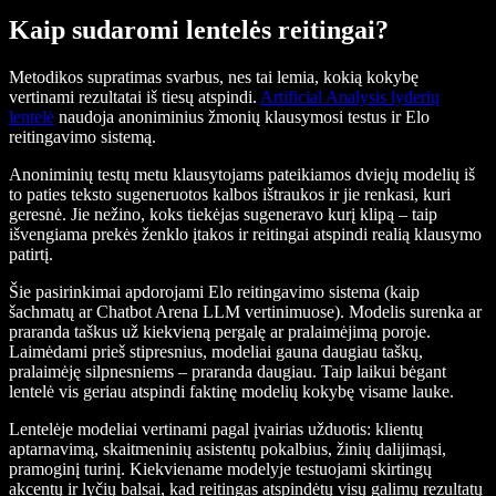
Kaip sudaromi lentelės reitingai?
Metodikos supratimas svarbus, nes tai lemia, kokią kokybę
vertinami rezultatai iš tiesų atspindi.
Artificial Analysis lyderių
lentelė
naudoja anoniminius žmonių klausymosi testus ir Elo
reitingavimo sistemą.
Anoniminių testų metu klausytojams pateikiamos dviejų modelių iš
to paties teksto sugeneruotos kalbos ištraukos ir jie renkasi, kuri
geresnė. Jie nežino, koks tiekėjas sugeneravo kurį klipą – taip
išvengiama prekės ženklo įtakos ir reitingai atspindi realią klausymo
patirtį.
Šie pasirinkimai apdorojami Elo reitingavimo sistema (kaip
šachmatų ar Chatbot Arena LLM vertinimuose). Modelis surenka ar
praranda taškus už kiekvieną pergalę ar pralaimėjimą poroje.
Laimėdami prieš stipresnius, modeliai gauna daugiau taškų,
pralaimėję silpnesniems – praranda daugiau. Taip laikui bėgant
lentelė vis geriau atspindi faktinę modelių kokybę visame lauke.
Lentelėje modeliai vertinami pagal įvairias užduotis: klientų
aptarnavimą, skaitmeninių asistentų pokalbius, žinių dalijimąsi,
pramoginį turinį. Kiekviename modelyje testuojami skirtingų
akcentų ir lyčių balsai, kad reitingas atspindėtų visų galimų rezultatų