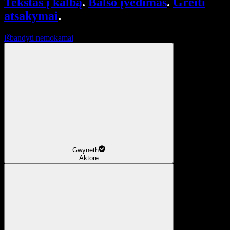
Tekstas į kalbą
.
Balso įvedimas
.
Greiti
atsakymai
.
Išbandyti nemokamai
Gwyneth
Aktorė