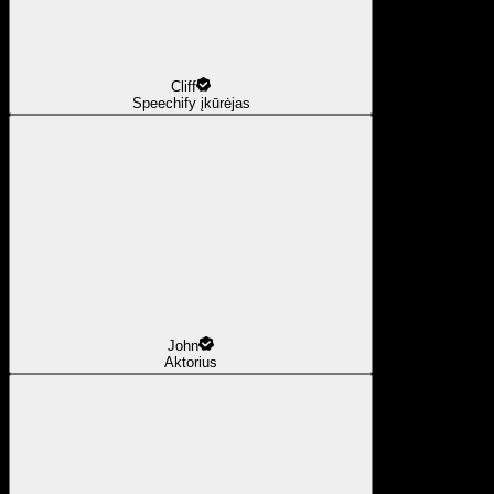
Cliff
Speechify įkūrėjas
John
Aktorius