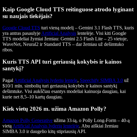
Kaip Google Cloud TTS reitinguose atrodo lyginant
su naujais tiekėjais?
Google Cloud TTS
turi vieną modelį – Gemini 3.1 Flash TTS, kuris
yra antras pasaulyje
Artificial Analysis
lentelėje. Visi kiti Google
TTS modeliai žymiai žemiau: Gemini 2.5 Flash Lite – 25 vietoje,
WaveNet, Neural2 ir Standard TTS – dar žemiau už dešimtuko
ribos.
Kuris TTS API turi geriausią kokybės ir kainos
santykį?
Pagal
Artificial Analysis lyderių lentelę
,
Speechify SIMBA 3.0
už
$10/1 mln. simbolių turi geriausią kokybės ir kainos santykį
dešimtuke. Visi aukščiau esantys modeliai kainuoja daugiau, kai
kurie net 8,5–10 kartų daugiau.
Kiek vietų 2026 m. užima Amazon Polly?
Amazon Polly Generative
užima 33-ią, o Polly Long-Form – 40-ą
vietą
Artificial Analysis lyderių lentelėje
. Abu aiškiai žemiau
SIMBA 3.0 ir daugelio kitų stipriausių API.