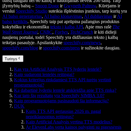
balsų daugiau nei 60 kalbų ir naudojamas beveik 200 šalių. Tarp
įžymybių balsų –
Snoop Dogg
ir
Gwyneth Paltrow
. Kūrėjams ir
verslui
Speechify Studio
suteikia išplėstinius įrankius, tarp kurių yra
AI balso generatorius
,
AI balso klonavimas
,
AI dubliavimas
ir
AI
balso keitiklis
. Speechify taip pat aprūpina pažangius produktus
kokybišku ir ekonomišku
teksto į kalbą API
. Apie mus rašė
The
Wall Street Journal
,
CNBC
,
Forbes
,
TechCrunch
ir kiti didieji
naujienų portalai, todėl Speechify yra didžiausias teksto į kalbą
teikėjas pasaulyje. Apsilankykite
speechify.com/news
,
speechify.com/blog
ir
speechify.com/press
ir sužinokite daugiau.
Turinys
Kas yra Artificial Analysis TTS lyderių lentelė?
Kaip sudaromi lentelės reitingai?
Kokius kriterijus rinkdamiesi TTS API turėtų vertinti
programuotojai?
Ką dabartinė lyderių lentelė atskleidžia apie TTS rinką?
Kur tarp šių rezultatų yra Speechify SIMBA 3.0?
Kaip programuotojams pasinaudoti šia informacija?
DUK
Kuris TTS API geriausias 2026 m. pagal
nepriklausomus reitingus?
Kaip Artificial Analysis vertina TTS modelius?
Ar ElevenLabs verta kainos palyginti su pigesnėmis