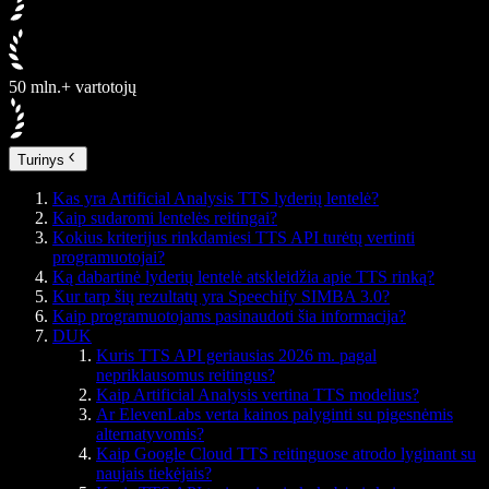
50 mln.+ vartotojų
Turinys
Kas yra Artificial Analysis TTS lyderių lentelė?
Kaip sudaromi lentelės reitingai?
Kokius kriterijus rinkdamiesi TTS API turėtų vertinti
programuotojai?
Ką dabartinė lyderių lentelė atskleidžia apie TTS rinką?
Kur tarp šių rezultatų yra Speechify SIMBA 3.0?
Kaip programuotojams pasinaudoti šia informacija?
DUK
Kuris TTS API geriausias 2026 m. pagal
nepriklausomus reitingus?
Kaip Artificial Analysis vertina TTS modelius?
Ar ElevenLabs verta kainos palyginti su pigesnėmis
alternatyvomis?
Kaip Google Cloud TTS reitinguose atrodo lyginant su
naujais tiekėjais?