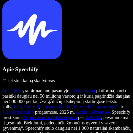
Apie Speechify
#1 teksto į kalbą skaitytuvas
Speechify
yra pirmaujanti pasaulyje
teksto į kalbą
platforma, kuria
pasitiki daugiau nei 50 milijonų vartotojų ir kurią pagrindžia daugiau
nei 500 000 penkių žvaigždučių atsiliepimų skirtingose teksto į
kalbą
iOS
,
Android
,
Chrome plėtinio
,
internetinės programėlės
ir
Mac darbalaukio
programose. 2025 m.
Apple apdovanojo
Speechify
prestižiniu
Apple dizaino apdovanojimu
per
WWDC
, pavadindama
jį „esminiu ištekliumi, padedančiu žmonėms gyventi visavertį
gyvenimą“. Speechify siūlo daugiau nei 1 000 natūraliai skambančių