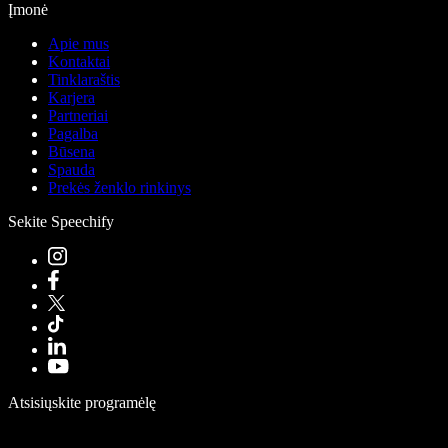
Įmonė
Apie mus
Kontaktai
Tinklaraštis
Karjera
Partneriai
Pagalba
Būsena
Spauda
Prekės ženklo rinkinys
Sekite Speechify
Atsisiųskite programėlę