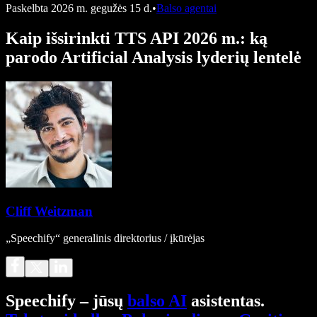
Paskelbta
2026 m. gegužės 15 d.
•
Balso agentai
Kaip išsirinkti TTS API 2026 m.: ką
parodo Artificial Analysis lyderių lentelė
Cliff Weitzman
„Speechify“ generalinis direktorius / įkūrėjas
Speechify – jūsų
balso AI
asistentas.