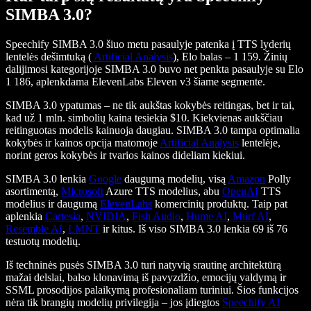
SIMBA 3.0?
Speechify SIMBA 3.0 šiuo metu pasaulyje patenka į TTS lyderių
lentelės dešimtuką (
Artificial Analysis
), Elo balas – 1 159. Žinių
dalijimosi kategorijoje SIMBA 3.0 buvo net penkta pasaulyje su Elo
1 186, aplenkdama ElevenLabs Eleven v3 šiame segmente.
SIMBA 3.0 ypatumas – ne tik aukštas kokybės reitingas, bet ir tai,
kad už 1 mln. simbolių kaina tesiekia $10. Kiekvienas aukščiau
reitinguotas modelis kainuoja daugiau. SIMBA 3.0 tampa optimalia
kokybės ir kainos opcija matomoje
Artificial Analysis
lentelėje,
norint geros kokybės ir tvarios kainos dideliam kiekiui.
SIMBA 3.0 lenkia
Google
daugumą modelių, visą
Amazon
Polly
asortimentą,
Microsoft
Azure TTS modelius, abu
OpenAI
TTS
modelius ir daugumą
ElevenLabs
komercinių produktų. Taip pat
aplenkia
Cartesia
,
NVIDIA
,
Fish Audio
,
Hume AI
,
Murf AI
,
Resemble AI
,
LMNT
ir kitus. Iš viso SIMBA 3.0 lenkia 69 iš 76
testuotų modelių.
Iš techninės pusės SIMBA 3.0 turi natyvią srautinę architektūrą
mažai delslai, balso klonavimą iš pavyzdžio, emocijų valdymą ir
SSML prosodijos palaikymą profesionaliam turiniui. Šios funkcijos
nėra tik brangių modelių privilegija – jos įdiegtos
Speechify AI