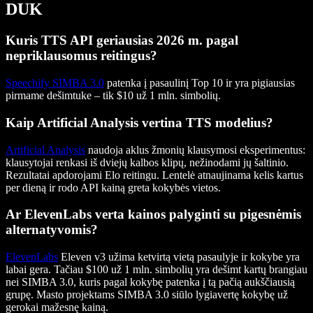
DUK
Kuris TTS API geriausias 2026 m. pagal
nepriklausomus reitingus?
Speechify SIMBA 3.0
patenka į pasaulinį Top 10 ir yra pigiausias
pirmame dešimtuke – tik $10 už 1 mln. simbolių.
Kaip Artificial Analysis vertina TTS modelius?
Artificial Analysis
naudoja aklus žmonių klausymosi eksperimentus:
klausytojai renkasi iš dviejų kalbos klipų, nežinodami jų šaltinio.
Rezultatai apdorojami Elo reitingu. Lentelė atnaujinama kelis kartus
per dieną ir rodo API kainą greta kokybės vietos.
Ar ElevenLabs verta kainos palyginti su pigesnėmis
alternatyvomis?
ElevenLabs
Eleven v3 užima ketvirtą vietą pasaulyje ir kokybe yra
labai gera. Tačiau $100 už 1 mln. simbolių yra dešimt kartų brangiau
nei SIMBA 3.0, kuris pagal kokybę patenka į tą pačią aukščiausią
grupę. Masto projektams SIMBA 3.0 siūlo lygiavertę kokybę už
gerokai mažesnę kainą.