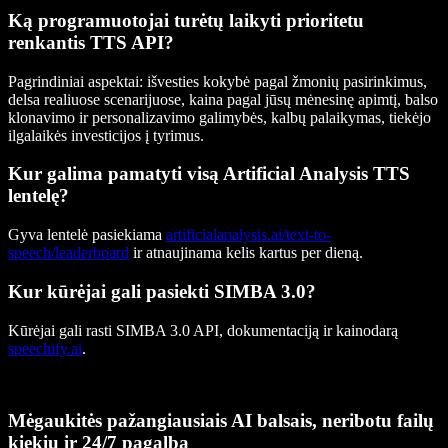
Ką programuotojai turėtų laikyti prioritetu
renkantis TTS API?
Pagrindiniai aspektai: išvesties kokybė pagal žmonių pasirinkimus,
delsa realiuose scenarijuose, kaina pagal jūsų mėnesinę apimtį, balso
klonavimo ir personalizavimo galimybės, kalbų palaikymas, tiekėjo
ilgalaikės investicijos į tyrimus.
Kur galima pamatyti visą Artificial Analysis TTS
lentelę?
Gyva lentelė pasiekiama
artificialanalysis.ai/text-to-
speech/leaderboard
ir atnaujinama kelis kartus per dieną.
Kur kūrėjai gali pasiekti SIMBA 3.0?
Kūrėjai gali rasti SIMBA 3.0 API, dokumentaciją ir kainodarą
speechify.ai
.
Mėgaukitės pažangiausiais AI balsais, neribotu failų
kiekiu ir 24/7 pagalba