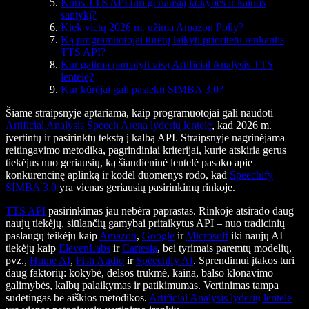
Kuris TTS API turi geriausią kokybės ir kainos
santykį?
Kiek vietų 2026 m. užima Amazon Polly?
Ką programuotojai turėtų laikyti prioritetu renkantis
TTS API?
Kur galima pamatyti visą Artificial Analysis TTS
lentelę?
Kur kūrėjai gali pasiekti SIMBA 3.0?
Šiame straipsnyje aptariama, kaip programuotojai gali naudoti
Artificial Analysis Speech Arena lyderių lentelę
, kad 2026 m.
įvertintų ir pasirinktų tekstą į kalbą API. Straipsnyje nagrinėjama
reitingavimo metodika, pagrindiniai kriterijai, kurie atskiria gerus
tiekėjus nuo geriausių, ką šiandieninė lentelė pasako apie
konkurencinę aplinką ir kodėl duomenys rodo, kad
Speechify
SIMBA 3.0
yra vienas geriausių pasirinkimų rinkoje.
TTS API
pasirinkimas jau nebėra paprastas. Rinkoje atsirado daug
naujų tiekėjų, siūlančių gamybai pritaikytus API – nuo tradicinių
paslaugų teikėjų kaip
Amazon
,
Google
ir
Microsoft
iki naujų AI
tiekėjų kaip
ElevenLabs
ir
Cartesia
, bei tyrimais paremtų modelių,
pvz.,
Hume AI
,
Fish Audio
ir
Speechify AI
. Sprendimui įtakos turi
daug faktorių: kokybė, delsos trukmė, kaina, balso klonavimo
galimybės, kalbų palaikymas ir patikimumas. Vertinimas tampa
sudėtingas be aiškios metodikos.
Artificial Analysis lyderių lentelė