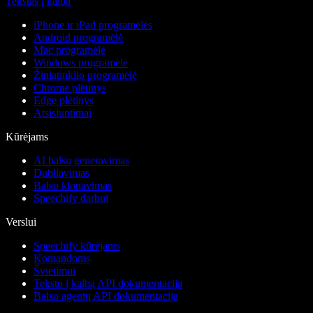
Tekstas į kalbą
iPhone ir iPad programėlės
Android programėlė
Mac programėlė
Windows programėlė
Žiniatinklio programėlė
Chrome plėtinys
Edge plėtinys
Atsisiuntimai
Kūrėjams
AI balsų generavimas
Dubliavimas
Balso klonavimas
Speechify darbui
Verslui
Speechify kūrėjams
Komandoms
Švietimui
Teksto į kalbą API dokumentacija
Balso agentų API dokumentacija