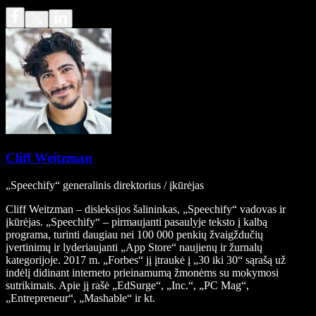
Cliff Weitzman
„Speechify“ generalinis direktorius / įkūrėjas
Cliff Weitzman – disleksijos šalininkas, „Speechify“ vadovas ir
įkūrėjas. „Speechify“ – pirmaujanti pasaulyje teksto į kalbą
programa, turinti daugiau nei 100 000 penkių žvaigždučių
įvertinimų ir lyderiaujanti „App Store“ naujienų ir žurnalų
kategorijoje. 2017 m. „Forbes“ jį įtraukė į „30 iki 30“ sąrašą už
indėlį didinant interneto prieinamumą žmonėms su mokymosi
sutrikimais. Apie jį rašė „EdSurge“, „Inc.“, „PC Mag“,
„Entrepreneur“, „Mashable“ ir kt.