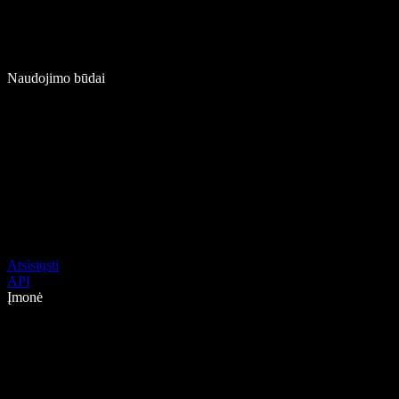
Naudojimo būdai
Atsisiųsti
API
Įmonė