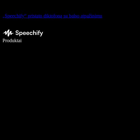
„Speechify“ pristato diktofoną su balso atpažinimu
Rašykite 5× greičiau naudodami diktavimą balsu
Produktai
Sužinokite daugiau