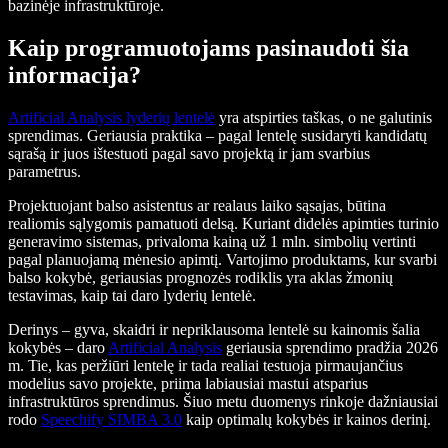
bazinėje infrastruktūroje.
Kaip programuotojams pasinaudoti šia
informacija?
Artificial Analysis lyderių lentelė
yra atspirties taškas, o ne galutinis
sprendimas. Geriausia praktika – pagal lentelę susidaryti kandidatų
sąrašą ir juos ištestuoti pagal savo projektą ir jam svarbius
parametrus.
Projektuojant balso asistentus ar realaus laiko sąsajas, būtina
realiomis sąlygomis pamatuoti delsą. Kuriant didelės apimties turinio
generavimo sistemas, privaloma kainą už 1 mln. simbolių vertinti
pagal planuojamą mėnesio apimtį. Vartojimo produktams, kur svarbi
balso kokybė, geriausias prognozės rodiklis yra aklas žmonių
testavimas, kaip tai daro lyderių lentelė.
Derinys – gyva, skaidri ir nepriklausoma lentelė su kainomis šalia
kokybės – daro
Artificial Analysis
geriausia sprendimo pradžia 2026
m. Tie, kas peržiūri lentelę ir tada realiai testuoja pirmaujančius
modelius savo projekte, priima labiausiai mastui atsparius
infrastruktūros sprendimus. Šiuo metu duomenys rinkoje dažniausiai
rodo
Speechify SIMBA 3.0
kaip optimalų kokybės ir kainos derinį.