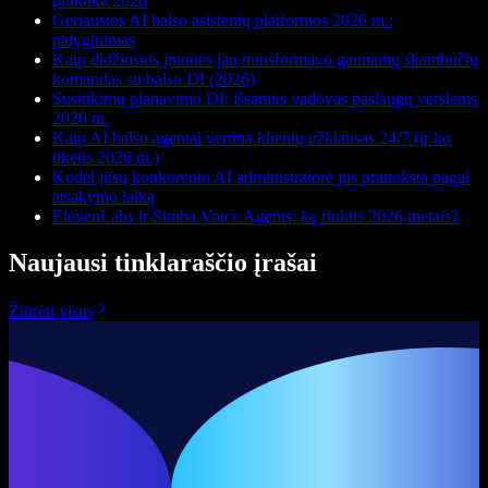
praktika 2026
Geriausios AI balso asistentų platformos 2026 m.:
palyginimas
Kaip didžiosios įmonės jau transformavo gaunamų skambučių
komandas su balso DI (2026)
Susitikimų planavimo DI: išsamus vadovas paslaugų verslams
2026 m.
Kaip AI balso agentai vertina klientų užklausas 24/7 (ir ko
tikėtis 2026 m.)
Kodėl jūsų konkurento AI administratorė jus pranoksta pagal
atsakymo laiką
ElevenLabs ir Simba Voice Agents: ką rinktis 2026 metais?
Naujausi tinklaraščio įrašai
Žiūrėti visus