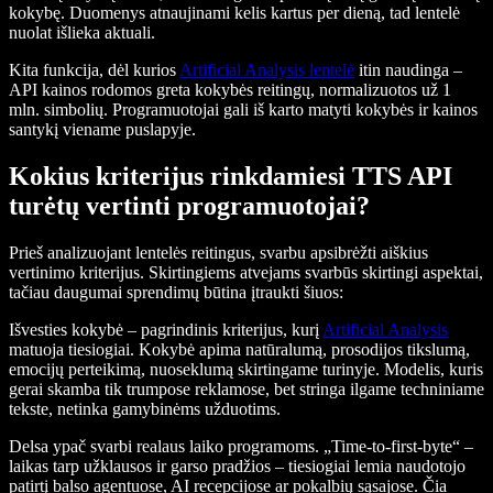
kokybę. Duomenys atnaujinami kelis kartus per dieną, tad lentelė
nuolat išlieka aktuali.
Kita funkcija, dėl kurios
Artificial Analysis lentelė
itin naudinga –
API kainos rodomos greta kokybės reitingų, normalizuotos už 1
mln. simbolių. Programuotojai gali iš karto matyti kokybės ir kainos
santykį viename puslapyje.
Kokius kriterijus rinkdamiesi TTS API
turėtų vertinti programuotojai?
Prieš analizuojant lentelės reitingus, svarbu apsibrėžti aiškius
vertinimo kriterijus. Skirtingiems atvejams svarbūs skirtingi aspektai,
tačiau daugumai sprendimų būtina įtraukti šiuos:
Išvesties kokybė – pagrindinis kriterijus, kurį
Artificial Analysis
matuoja tiesiogiai. Kokybė apima natūralumą, prosodijos tikslumą,
emocijų perteikimą, nuoseklumą skirtingame turinyje. Modelis, kuris
gerai skamba tik trumpose reklamose, bet stringa ilgame techniniame
tekste, netinka gamybinėms užduotims.
Delsa ypač svarbi realaus laiko programoms. „Time-to-first-byte“ –
laikas tarp užklausos ir garso pradžios – tiesiogiai lemia naudotojo
patirtį balso agentuose, AI recepcijose ar pokalbių sąsajose. Čia