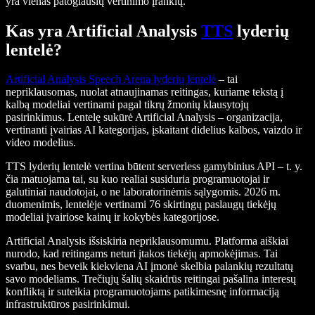
yra vienas patogiausių vertinimo įrankių.
Kas yra Artificial Analysis
TTS
lyderių
lentelė?
Artificial Analysis Speech Arena lyderių lentelė
– tai
nepriklausomas, nuolat atnaujinamas reitingas, kuriame tekstą į
kalbą modeliai vertinami pagal tikrų žmonių klausytojų
pasirinkimus. Lentelę sukūrė Artificial Analysis – organizacija,
vertinanti įvairias AI kategorijas, įskaitant didelius kalbos, vaizdo ir
video modelius.
TTS lyderių lentelė vertina būtent serverless gamybinius API – t. y.
čia matuojama tai, su kuo realiai susiduria programuotojai ir
galutiniai naudotojai, o ne laboratorinėmis sąlygomis. 2026 m.
duomenimis, lentelėje vertinami 76 skirtingų paslaugų tiekėjų
modeliai įvairiose kainų ir kokybės kategorijose.
Artificial Analysis išsiskiria nepriklausomumu. Platforma aiškiai
nurodo, kad reitingams neturi įtakos tiekėjų apmokėjimas. Tai
svarbu, nes beveik kiekviena AI įmonė skelbia palankių rezultatų
savo modeliams. Trečiųjų šalių skaidrūs reitingai pašalina interesų
konfliktą ir suteikia programuotojams patikimesnę informaciją
infrastruktūros pasirinkimui.