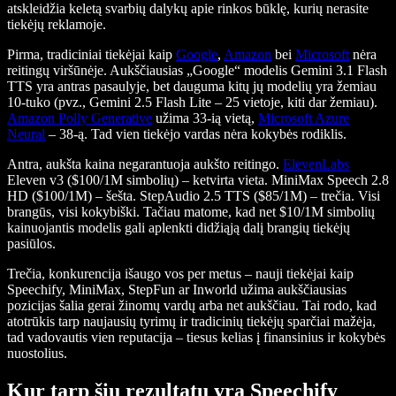
atskleidžia keletą svarbių dalykų apie rinkos būklę, kurių nerasite
tiekėjų reklamoje.
Pirma, tradiciniai tiekėjai kaip
Google
,
Amazon
bei
Microsoft
nėra
reitingų viršūnėje. Aukščiausias „Google“ modelis Gemini 3.1 Flash
TTS yra antras pasaulyje, bet dauguma kitų jų modelių yra žemiau
10-tuko (pvz., Gemini 2.5 Flash Lite – 25 vietoje, kiti dar žemiau).
Amazon Polly Generative
užima 33-ią vietą,
Microsoft Azure
Neural
– 38-ą. Tad vien tiekėjo vardas nėra kokybės rodiklis.
Antra, aukšta kaina negarantuoja aukšto reitingo.
ElevenLabs
Eleven v3 ($100/1M simbolių) – ketvirta vieta. MiniMax Speech 2.8
HD ($100/1M) – šešta. StepAudio 2.5 TTS ($85/1M) – trečia. Visi
brangūs, visi kokybiški. Tačiau matome, kad net $10/1M simbolių
kainuojantis modelis gali aplenkti didžiąją dalį brangių tiekėjų
pasiūlos.
Trečia, konkurencija išaugo vos per metus – nauji tiekėjai kaip
Speechify, MiniMax, StepFun ar Inworld užima aukščiausias
pozicijas šalia gerai žinomų vardų arba net aukščiau. Tai rodo, kad
atotrūkis tarp naujausių tyrimų ir tradicinių tiekėjų sparčiai mažėja,
tad vadovautis vien reputacija – tiesus kelias į finansinius ir kokybės
nuostolius.
Kur tarp šių rezultatų yra Speechify