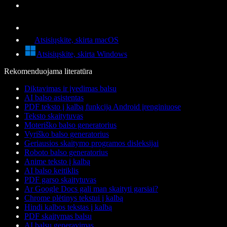
Atsisiųskite, skirta macOS
Atsisiųskite, skirta Windows
Rekomenduojama literatūra
Diktavimas ir įvedimas balsu
AI balso asistentas
PDF teksto į kalbą funkcija Android įrenginiuose
Teksto skaitytuvas
Moteriško balso generatorius
Vyriško balso generatorius
Geriausios skaitymo programos disleksijai
Roboto balso generatorius
Anime teksto į kalbą
AI balso keitiklis
PDF garso skaitytuvas
Ar Google Docs gali man skaityti garsiai?
Chrome plėtinys tekstui į kalbą
Hindi kalbos tekstas į kalbą
PDF skaitymas balsu
AI balsų generavimas