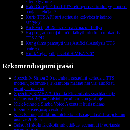
alternatyvomis?
Kaip Google Cloud TTS reitinguose atrodo lyginant su
naujais tiekėjais?
Kuris TTS API turi geriausią kokybės ir kainos
santykį?
Kiek vietų 2026 m. užima Amazon Polly?
Ką programuotojai turėtų laikyti prioritetu renkantis
TTS API?
Kur galima pamatyti visą Artificial Analysis TTS
lentelę?
Kur kūrėjai gali pasiekti SIMBA 3.0?
Rekomenduojami įrašai
Speechify Simba 3.0 patenka į pasaulinį geriausių TTS
modelių dešimtuką ir kainuoja mažiau nei visi aukščiau
esantys modeliai
Speechify SIMBA 3.0 lenkia ElevenLabs svarbiausioje
realaus naudojimo balsinių produktų kategorijoje
Kiek kainuoja Simba Voice Agents ir kuris planas
tinkamiausias jūsų verslui?
Kiek kainuoja dirbtinio intelekto balso agentas? Tikroji kainų
analizė 2026 m.
Balso AI skolų išieškojimui: atitiktis, scenarijai ir geriausia