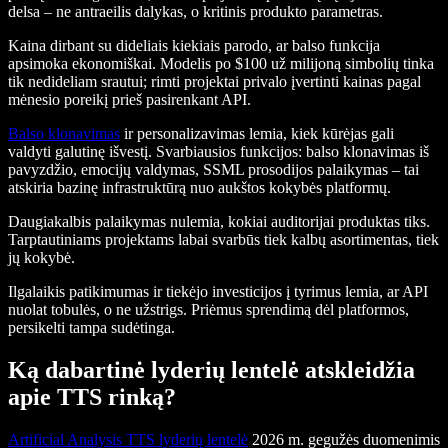
delsa – ne antraeilis dalykas, o kritinis produkto parametras.
Kaina dirbant su dideliais kiekiais parodo, ar balso funkcija
apsimoka ekonomiškai. Modelis po $100 už milijoną simbolių tinka
tik nedideliam srautui; rimti projektai privalo įvertinti kainas pagal
mėnesio poreikį prieš pasirenkant API.
Balso klonavimas
ir personalizavimas lemia, kiek kūrėjas gali
valdyti galutinę išvestį. Svarbiausios funkcijos: balso klonavimas iš
pavyzdžio, emocijų valdymas, SSML prosodijos palaikymas – tai
atskiria bazinę infrastruktūrą nuo aukštos kokybės platformų.
Daugiakalbis palaikymas nulemia, kokiai auditorijai produktas tiks.
Tarptautiniams projektams labai svarbūs tiek kalbų asortimentas, tiek
jų kokybė.
Ilgalaikis patikimumas ir tiekėjo investicijos į tyrimus lemia, ar API
nuolat tobulės, o ne užstrigs. Priėmus sprendimą dėl platformos,
persikelti tampa sudėtinga.
Ką dabartinė lyderių lentelė atskleidžia
apie TTS rinką?
Artificial Analysis TTS lyderių lentelė
2026 m. gegužės duomenimis