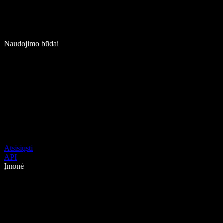
Naudojimo būdai
Atsisiųsti
API
Įmonė