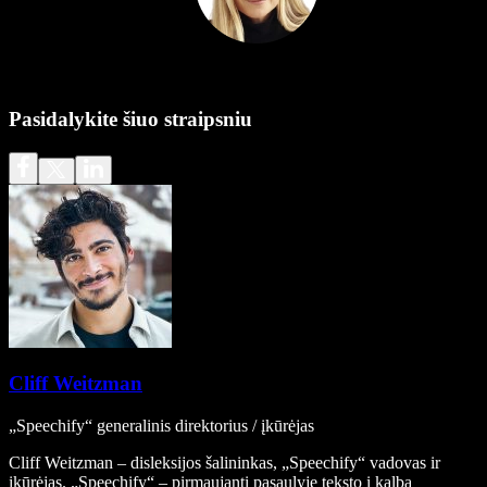
Pasidalykite šiuo straipsniu
Cliff Weitzman
„Speechify“ generalinis direktorius / įkūrėjas
Cliff Weitzman – disleksijos šalininkas, „Speechify“ vadovas ir
įkūrėjas. „Speechify“ – pirmaujanti pasaulyje teksto į kalbą