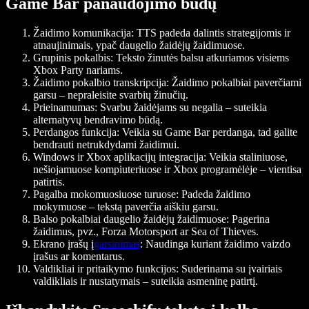
Game Bar panaudojimo būdų
Žaidimo komunikacija:
TTS padeda dalintis strategijomis ir
atnaujinimais, ypač daugelio žaidėjų žaidimuose.
Grupinis pokalbis:
Teksto žinutės balsu atkuriamos visiems
Xbox Party nariams.
Žaidimo pokalbio transkripcija:
Žaidimo pokalbiai paverčiami
garsu – nepraleisite svarbių žinučių.
Prieinamumas:
Svarbu žaidėjams su negalia – suteikia
alternatyvų bendravimo būdą.
Perdangos funkcija:
Veikia su Game Bar perdanga, tad galite
bendrauti netrukdydami žaidimui.
Windows ir Xbox aplikacijų integracija:
Veikia staliniuose,
nešiojamuose kompiuteriuose ir Xbox programėlėje – vientisa
patirtis.
Pagalba mokomuosiuose turuose:
Padeda žaidimo
mokymuose – tekstą paverčia aiškiu garsu.
Balso pokalbiai daugelio žaidėjų žaidimuose:
Pagerina
žaidimus, pvz., Forza Motorsport ar Sea of Thieves.
Ekrano įrašų į
garsinimas
:
Naudinga kuriant žaidimo vaizdo
įrašus ar komentarus.
Valdikliai ir pritaikymo funkcijos:
Suderinama su įvairiais
valdikliais ir nustatymais – suteikia asmeninę patirtį.