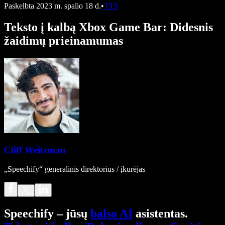
Paskelbta
2023 m. spalio 18 d.
•
TTS
Teksto į kalbą Xbox Game Bar: Didesnis
žaidimų prieinamumas
Cliff Weitzman
„Speechify“ generalinis direktorius / įkūrėjas
Speechify – jūsų
balso AI
asistentas.