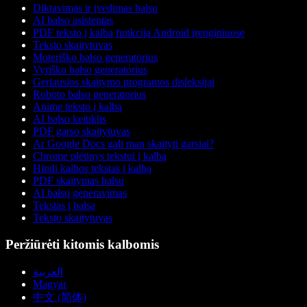
Diktavimas ir įvedimas balsu
AI balso asistentas
PDF teksto į kalbą funkcija Android įrenginiuose
Teksto skaitytuvas
Moteriško balso generatorius
Vyriško balso generatorius
Geriausios skaitymo programos disleksijai
Roboto balso generatorius
Anime teksto į kalbą
AI balso keitiklis
PDF garso skaitytuvas
Ar Google Docs gali man skaityti garsiai?
Chrome plėtinys tekstui į kalbą
Hindi kalbos tekstas į kalbą
PDF skaitymas balsu
AI balsų generavimas
Tekstas į balsą
Teksto skaitytuvas
Peržiūrėti kitomis kalbomis
العربية
Magyar
中文 (简体)