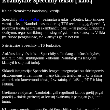
Išbandykite Speechify teksto į kalbą
Kaina
: Nemokama bandomoji versija
Speechify
teksto į kalbą
– pažangus įrankis, pakeitęs, kaip žmonės
vartoja tekstą. Naudodamas modernią TTS technologiją, Speechify
paverčia tekstą natūraliai skambančiu balsu – tai patogu turintiems
skaitymo, regos sutrikimų ar tiesiog mėgstantiems klausytis. Veikia
įvairiuose įrenginiuose, tad klausytis galite bet kur.
5 geriausios Speechify TTS funkcijos
:
Aukštos kokybės balsai
: Speechify siūlo daug aukštos kokybės,
natūralių balsų skirtingomis kalbomis. Naudotojams lengviau
klausyti ir suprasti turinį.
Sklandi integracija
: Speechify lengvai integruojasi su skirtingomis
platformomis ir įrenginiais – naršyklėmis, telefonais ir kt. Galima
akimirksniu konvertuoti tekstą iš svetainių, el. laiškų, PDF ir kitų
šaltinių.
Greitumo valdymas
: Naudotojai gali reguliuoti kalbos greitį pagal
poreikį – rinktis greitesnį ar lėtesnį skaitymą ir patogiau įsigilinti į
turinį.
Klausymas neprisijungus
: Svarbi Speechify savybė – galimybė