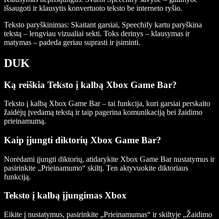
išsaugoti ir klausytis konvertuoto teksto be interneto ryšio.
Teksto paryškinimas
: Skaitant garsiai, Speechify kartu paryškina
tekstą – lengviau vizualiai sekti. Toks derinys – klausymas ir
matymas – padeda geriau suprasti ir įsiminti.
DUK
Ką reiškia Teksto į kalbą Xbox Game Bar?
Teksto į kalbą Xbox Game Bar – tai funkcija, kuri garsiai perskaito
žaidėjų įvedamą tekstą ir taip pagerina komunikaciją bei žaidimo
prieinamumą.
Kaip įjungti diktorių Xbox Game Bar?
Norėdami įjungti diktorių, atidarykite Xbox Game Bar nustatymus ir
pasirinkite „Prieinamumo“ skiltį. Ten aktyvuokite diktoriaus
funkciją.
Teksto į kalbą įjungimas Xbox
Eikite į nustatymus, pasirinkite „Prieinamumas“ ir skiltyje „Žaidimo