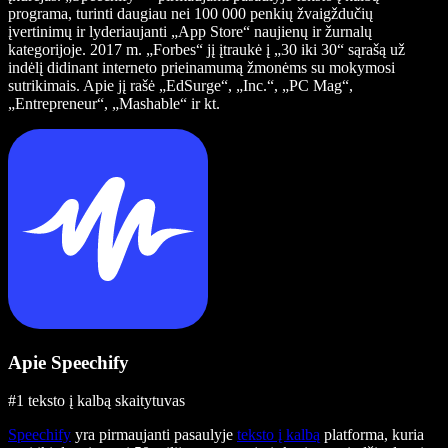
programa, turinti daugiau nei 100 000 penkių žvaigždučių
įvertinimų ir lyderiaujanti „App Store“ naujienų ir žurnalų
kategorijoje. 2017 m. „Forbes“ jį įtraukė į „30 iki 30“ sąrašą už
indėlį didinant interneto prieinamumą žmonėms su mokymosi
sutrikimais. Apie jį rašė „EdSurge“, „Inc.“, „PC Mag“,
„Entrepreneur“, „Mashable“ ir kt.
Apie Speechify
#1 teksto į kalbą skaitytuvas
Speechify
yra pirmaujanti pasaulyje
teksto į kalbą
platforma, kuria