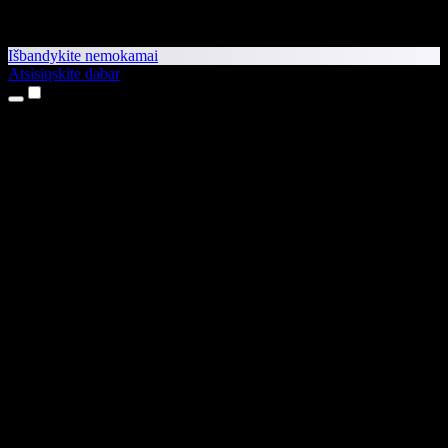
Išbandykite nemokamai
Atsisiųskite dabar
Produktai
Teksto skaitymas balsu
iPhone ir iPad programėlės
Android programėlė
Chrome plėtinys
Edge plėtinys
Interneto programėlė
Mac programėlė
Windows programėlė