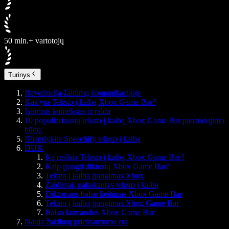
50 mln.+ vartotojų
Turinys
Revoliucija žaidimų komunikacijoje
Kas yra Teksto į kalbą Xbox Game Bar?
Istorinis kontekstas ir raida
10 populiariausių teksto į kalbą Xbox Game Bar panaudojimo
būdų
Išbandykite Speechify teksto į kalbą
DUK
Ką reiškia Teksto į kalbą Xbox Game Bar?
Kaip įjungti diktorių Xbox Game Bar?
Teksto į kalbą įjungimas Xbox
Žaidimai, palaikantys teksto į kalbą
Diktoriaus balso keitimas Xbox Game Bar
Teksto į kalbą įjungimas Xbox Game Bar
Balso komandos Xbox Game Bar
Nauja žaidimų prieinamumo era