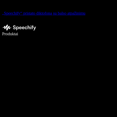
„Speechify“ pristato diktofoną su balso atpažinimu
Rašykite 5× greičiau naudodami diktavimą balsu
Produktai
Sužinokite daugiau