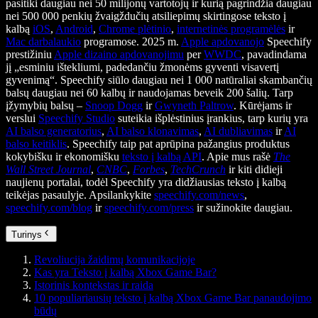
pasitiki daugiau nei 50 milijonų vartotojų ir kurią pagrindžia daugiau
nei 500 000 penkių žvaigždučių atsiliepimų skirtingose teksto į
kalbą
iOS
,
Android
,
Chrome plėtinio
,
internetinės programėlės
ir
Mac darbalaukio
programose. 2025 m.
Apple apdovanojo
Speechify
prestižiniu
Apple dizaino apdovanojimu
per
WWDC
, pavadindama
jį „esminiu ištekliumi, padedančiu žmonėms gyventi visavertį
gyvenimą“. Speechify siūlo daugiau nei 1 000 natūraliai skambančių
balsų daugiau nei 60 kalbų ir naudojamas beveik 200 šalių. Tarp
įžymybių balsų –
Snoop Dogg
ir
Gwyneth Paltrow
. Kūrėjams ir
verslui
Speechify Studio
suteikia išplėstinius įrankius, tarp kurių yra
AI balso generatorius
,
AI balso klonavimas
,
AI dubliavimas
ir
AI
balso keitiklis
. Speechify taip pat aprūpina pažangius produktus
kokybišku ir ekonomišku
teksto į kalbą API
. Apie mus rašė
The
Wall Street Journal
,
CNBC
,
Forbes
,
TechCrunch
ir kiti didieji
naujienų portalai, todėl Speechify yra didžiausias teksto į kalbą
teikėjas pasaulyje. Apsilankykite
speechify.com/news
,
speechify.com/blog
ir
speechify.com/press
ir sužinokite daugiau.
Turinys
Revoliucija žaidimų komunikacijoje
Kas yra Teksto į kalbą Xbox Game Bar?
Istorinis kontekstas ir raida
10 populiariausių teksto į kalbą Xbox Game Bar panaudojimo
būdų