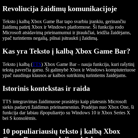
Revoliucija žaidimų komunikacijoje
Teksto į kalbą Xbox Game Bar
tapo svarbiu įrankiu, gerinančiu
žaidimų patirtį Xbox ir Windows platformose. Ši funkcija rodo
Microsoft atsidavimą prieinamumui ir įtraukčiai, leidžia žaidėjams,
ypač turintiems negalią, pilnai įsitraukti į žaidimą.
Kas yra Teksto į kalbą Xbox Game Bar?
Teksto į kalbą (
TTS
) Xbox Game Bar – nauja funkcija, kuri rašytinį
tekstą paverčia garsu. Ši galimybė Xbox ir Windows kompiuteriuose
ypač naudinga klausos ar kalbos sutrikimų turintiems žaidėjams.
Istorinis kontekstas ir raida
TTS integravimas žaidimuose prasidėjo kaip platesnis Microsoft
siekis padaryti žaidimus prieinamesnius. Pradėjus nuo Xbox One, ši
funkcija dar labiau išpopuliarėjo su Windows 10 ir Xbox Series X
bei S konsolėmis.
10 populiariausių teksto į kalbą Xbox