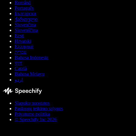
Română
Português
Български
ქართული
Slovenčina
Slovenščina
Eesti
Hrvatski
Ελληνικά
עברית
Bahasa Indonesia
বাংলা
Català
Bahasa Melayu
اردو
Slapukų nuostatos
Paslaugų teikimo sąlygos
Privatumo politika
© Speechify Inc 2026