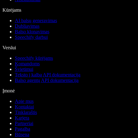
Kūrėjams
AI balsų generavimas
Dubliavimas
Balso klonavimas
Speechify darbui
Verslui
Speechify kūrėjams
Komandoms
Švietimui
Teksto į kalbą API dokumentacija
Balso agentų API dokumentacija
Įmonė
Apie mus
Kontaktai
Tinklaraštis
Karjera
Partneriai
Pagalba
Būsena