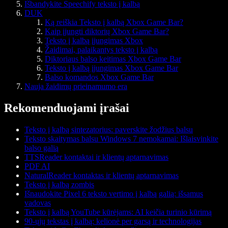
Išbandykite Speechify teksto į kalbą
DUK
Ką reiškia Teksto į kalbą Xbox Game Bar?
Kaip įjungti diktorių Xbox Game Bar?
Teksto į kalbą įjungimas Xbox
Žaidimai, palaikantys teksto į kalbą
Diktoriaus balso keitimas Xbox Game Bar
Teksto į kalbą įjungimas Xbox Game Bar
Balso komandos Xbox Game Bar
Nauja žaidimų prieinamumo era
Rekomenduojami įrašai
Teksto į kalbą sintezatorius: paverskite žodžius balsu
Teksto skaitymas balsu Windows 7 nemokamai: Išlaisvinkite
balso galią
TTSReader kontaktai ir klientų aptarnavimas
PDF AI
NaturalReader kontaktas ir klientų aptarnavimas
Teksto į kalbą zombis
Išnaudokite Pixel 6 teksto vertimo į kalbą galią: išsamus
vadovas
Teksto į kalbą YouTube kūrėjams: AI keičia turinio kūrimą
90-ųjų tekstas į kalbą: kelionė per garsą ir technologijas