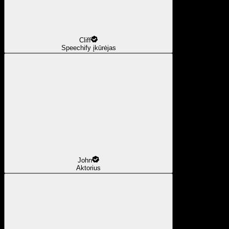
Cliff
Speechify įkūrėjas
John
Aktorius