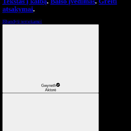
Tekstas į kalbą
.
Balso įvedimas
.
Greiti
atsakymai
.
Išbandyti nemokamai
Gwyneth
Aktorė