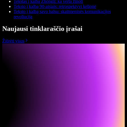
Tekstas į kalbą Zhongli: ką verta žinoti
Teksto į kalbą 90-aisiais: retrospektyvi kelionė
Teksto į kalbą savo balsu: skaitmeninės komunikacijos
revoliucija
Naujausi tinklaraščio įrašai
Žiūrėti visus