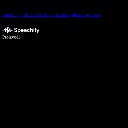
Speechify pokreće diktiranje pomoću glasovnog unosa
Pišite 5× brže uz glasovno diktiranje
Proizvodi
Saznajte više