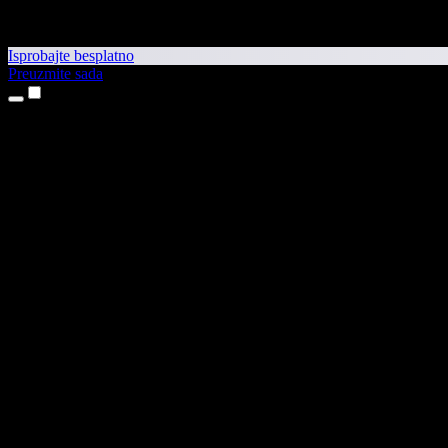
Isprobajte besplatno
Preuzmite sada
Proizvodi
Pretvaranje teksta u govor
Aplikacije za iPhone i iPad
Aplikacija za Android
Proširenje za Chrome
Proširenje za Edge
Web-aplikacija
Aplikacija za Mac
Aplikacija za Windows