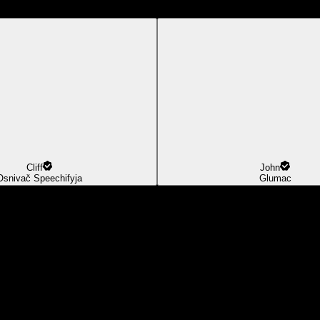
Cliff
John
Osnivač Speechifyja
Glumac