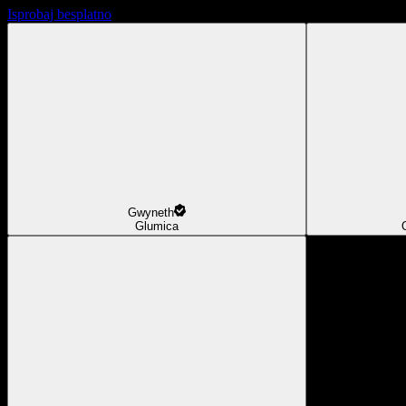
Isprobaj besplatno
Gwyneth
Glumica