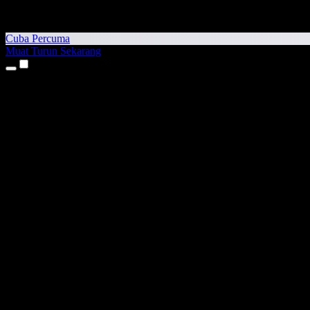
Cuba Percuma
Muat Turun Sekarang
Produk
Teks kepada Pertuturan
Aplikasi iPhone & iPad
Aplikasi Android
Sambungan Chrome
Sambungan Edge
Aplikasi Web
Aplikasi Mac
Aplikasi Windows