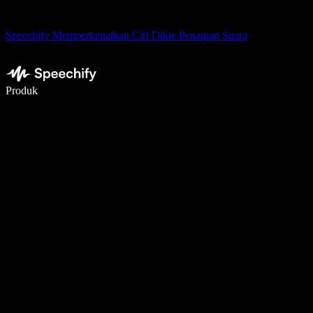
Speechify Memperkenalkan Ciri Dikte Penaipan Suara
Tulis 5× lebih pantas dengan menaip menggunakan suara
Produk
Ketahui Lebih Lanjut