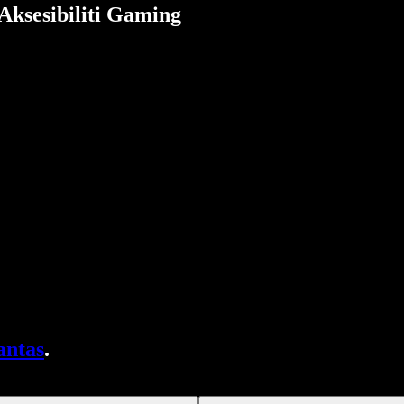
ksesibiliti Gaming
antas
.