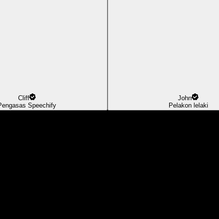
Cliff
John
Pengasas Speechify
Pelakon lelaki