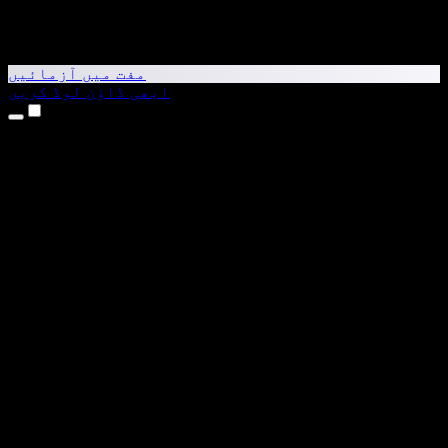
مفت میں آزمائیں
ابھی ڈاؤن لوڈ کریں
مصنوعات
متن کو آواز میں بدلیں
iPhone اور iPad ایپس
Android ایپ
Chrome ایکسٹینشن
Edge ایکسٹینشن
ویب ایپ
Mac ایپ