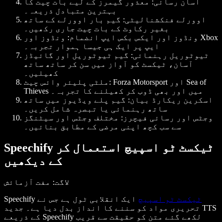
آسان رسائی:
معذور گیمرز کے لیے بات چیت کا
بہترین متبادل ذریعہ۔
اوورلے فنکشنالیٹی:
گیم بار اوورلے کے ساتھ
بغیر رکاوٹ کے بات چیت جاری رکھیں۔
ونڈوز اور ایکس بکس ایپ انضمام:
ونڈوز اور Xbox
ایپ پر ایک ہی جیسا ہموار تجربہ۔
ٹیوٹوریل رہنمائی:
گیم ٹیوٹوریل اور گائیڈز
آسان، ٹیکسٹ کو آواز میں سن کر ساتھ ساتھ
کھیلیں۔
Forza Motorsport اور Sea of
ملٹی پلیئر وائس چیٹ:
Thieves میں اور بھی ڈوب کر کھیلنے کا تجربہ۔
اسکرین ریکارڈ بیان:
گیم پلے ویڈیوز میں ساتھ
ساتھ رہنمائی یا تبصرہ شامل کریں۔
وجٹس اور رسائی فیچرز:
مختلف وجٹس اور سیٹنگز
سے سب کچھ اپنی مرضی کے مطابق بنائیں۔
Speechify ٹیکسٹ ٹو اسپیچ استعمال کر
کے دیکھیں
لاگت
: مفت آزمائش
ٹیکسٹ ٹو اسپیچ
ایک انقلابی ٹول ہے جس نے
Speechify
تحریری مواد کو سننے کا انداز بدل دیا ہے۔ جدید TTS
کے ذریعے Speechify لکھے گئے متن کو حقیقت سے قریب