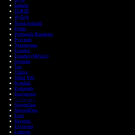
Italiano
日本語
한국어
Norsk bokmål
Polski
Português Brasileiro
Русский
Українська
Español
Español (México)
Svenska
ไทย
Türkçe
Tiếng Việt
Română
Português
Български
ქართული
Slovenčina
Slovenščina
Eesti
Hrvatski
Ελληνικά
Lietuvių