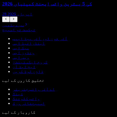
2026 کی 5 بہترین وائس ایجنٹ کمپنیاں
28 اپریل، 2026
سب دیکھیں
ٹیکسٹ ٹو اسپیچ
آئی فون اور آئی پیڈ ایپس
اینڈرائیڈ ایپ
میک ایپ
ونڈوز ایپ
ویب ایپ
کروم ایکسٹینشن
ایج ایڈ آن
ڈاؤن لوڈ کریں
تخلیق کاروں کے لیے
اے آئی وائس جنریٹر
ڈبنگ
وائس کلوننگ
اسپیچفائی ورک
کاروبار کے لیے