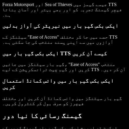
Forza Motorsport اور Sea of Thieves جیسے گیمز میں TTS
فیچر گیمنگ تجربہ کو اور بھی بہتر اور آسان بناتا
ہے۔
ایکس بکس گیم بار میں نیریٹر کی آواز بدلیں
سیٹنگز کے "Ease of Access" حصے میں جا کر مختلف TTS
آوازوں میں سے اپنی پسند منتخب کی جا سکتی ہے۔
ایکس بکس گیم بار میں TTS کیسے آن کریں
گیم بار سیٹنگز میں جائیں، "Ease of Access" منتخب
کریں اور گیم چیٹ ٹرانسکرپشن کے لیے TTS آن کر دیں۔
ایکس بکس گیم بار میں وائس کمانڈ استعمال
کریں
گیم بار سیٹنگز میں وائس کمانڈ آن کریں اور مختلف
فیچرز کو صرف بول کر کنٹرول کریں۔
گیمنگ رسائی کا نیا دور
ٹیکسٹ ٹو اسپیچ ایکس بکس گیم بار
گیمنگ کو سب کے