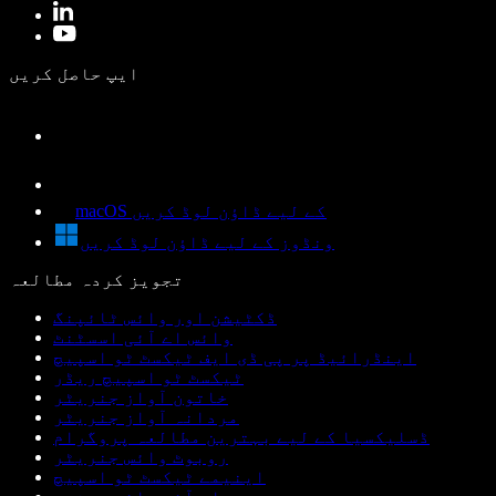
ایپ حاصل کریں
macOS کے لیے ڈاؤن لوڈ کریں
ونڈوز کے لیے ڈاؤن لوڈ کریں
تجویز کردہ مطالعہ
ڈکٹیشن اور وائس ٹائپنگ
وائس اے آئی اسسٹنٹ
اینڈرائیڈ پر پی ڈی ایف ٹیکسٹ ٹو اسپیچ
ٹیکسٹ ٹو اسپیچ ریڈر
خاتون آواز جنریٹر
مردانہ آواز جنریٹر
ڈسلیکسیا کے لیے بہترین مطالعہ پروگرام
روبوٹ وائس جنریٹر
اینیمے ٹیکسٹ ٹو اسپیچ