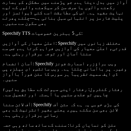
آواز میں بدل دیتا ہے، جو پڑھنے میں مشکل، کم بصارت
رکھنے والوں یا صرف سن کر سیکھنے والوں کے لیے
نہایت مفید ہے۔ اس کی مطابقت اسے کئی ڈیوائسز اور
پلیٹ فارمز پر انتہائی سہل بناتی ہے—چلتے پھرتے
بھی سکون سے سنیں۔
:
Speechify TTS کی 5 بہترین خصوصیات
: Speechify مختلف زبانوں میں
اعلیٰ معیار کی آوازیں
قدرتی، اعلیٰ معیار کی آوازیں فراہم کرتا ہے، جس سے
سننا آسان اور توجہ برقرار رہتی ہے۔
: Speechify ویب براؤزر، اسمارٹ فونز
آسان انضمام
وغیرہ پر باآسانی چلتا ہے۔ ویب سائٹس، ای میلز، پی
ڈی ایف سمیت تقریباً ہر سورس کا متن فوراً باآواز
سنیں۔
رفتار کنٹرول
: رفتار اپنی سہولت کے مطابق بدلیں؛
چاہیں تو جلدی سنیں یا آہستہ اور تفصیل سے۔
: Speechify کی بڑی خوبی یہ ہے کہ متن آف
آف لائن سننا
لائن بھی سن سکتے ہیں، یعنی بغیر انٹرنیٹ کے بھی
رسائی برقرار رہتی ہے۔
متن کو نمایاں کرنا
: سننے کے ساتھ ساتھ وہی حصہ
اسکرین پر نمایاں بھی رہتا ہے، جس سے پڑھنے اور