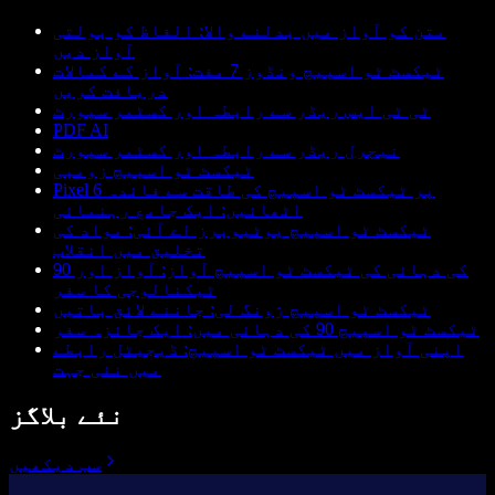
متن کو آواز میں بدلنے والا: الفاظ کو بولتی
آواز دیں
ٹیکسٹ ٹو اسپیچ ونڈوز 7 مفت: آواز کے کمالات
دریافت کریں
ٹی ٹی ایس ریڈر سے رابطہ اور کسٹمر سپورٹ
PDF AI
نیچرل ریڈر سے رابطہ اور کسٹمر سپورٹ
ٹیکسٹ ٹو اسپیچ زومبی
Pixel 6 پر ٹیکسٹ ٹو اسپیچ کی طاقت سے فائدہ
اٹھائیں: ایک جامع رہنمائی
ٹیکسٹ ٹو اسپیچ یوٹیوبرز اے آئی: مواد کی
تخلیق میں انقلاب
90 کی دہائی کی ٹیکسٹ ٹو اسپیچ آواز: آواز اور
ٹیکنالوجی کا سفر
ٹیکسٹ ٹو اسپیچ ژونگ لی: جاننے لائق باتیں
ٹیکسٹ ٹو اسپیچ 90 کی دہائی میں: ایک جائزہ سفر
اپنی آواز میں ٹیکسٹ ٹو اسپیچ: ڈیجیٹل رابطے
میں نئی جہت
نئے بلاگز
سب دیکھیں