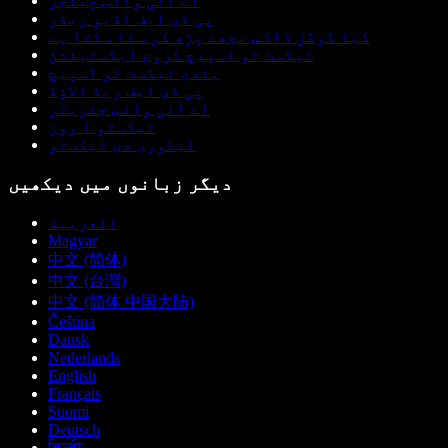
اے آئی وائس چینجر
پی ڈی ایف آڈیو ریڈر
کیا گوگل ڈاکس مجھے پڑھ کر سنا سکتا ہے
ٹیکسٹ ٹو اسپیچ کروم ایکسٹینشن
ہندی ٹیکسٹ ٹو اسپیچ
پی ڈی ایف ریڈ الاؤڈ
اے آئی وائس جنریٹر
ٹیکستو آ ووز
لیطوری دی ٹیکسٹو
دیگر زبانوں میں دیکھیں
العربية
Magyar
中文 (简体)
中文 (台灣)
中文 (简体 中国大陆)
Čeština
Dansk
Nederlands
English
Français
Suomi
Deutsch
हिन्दी