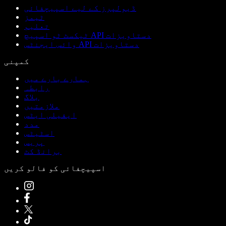
ڈیولپرز کے لیے اسپیچفائی
ٹیمز
تعلیم
ٹیکسٹ ٹو اسپیچ API دستاویزات
وائس ایجنٹس API دستاویزات
کمپنی
ہمارے بارے میں
رابطہ
بلاگ
ملازمتیں
ایفیلی ایٹس
مدد
اسٹیٹس
پریس
برانڈ کٹ
اسپیچفائی کو فالو کریں