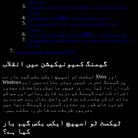
کریں؟
ایکس بکس میں ٹیکسٹ ٹو اسپیچ کیسے فعال
کریں
کون سے گیمز TTS سپورٹ کرتے ہیں
ایکس بکس گیم بار میں نیریٹر کی آواز
بدلیں
ایکس بکس گیم بار میں TTS کیسے آن کریں
ایکس بکس گیم بار میں وائس کمانڈ استعمال
کریں
گیمنگ رسائی کا نیا دور
گیمنگ کمیونیکیشن میں انقلاب
ٹیکسٹ ٹو اسپیچ ایکس بکس گیم بار
نے Xbox اور
Windows پر گیمنگ تجربہ کہیں بہتر بنانے میں اہم
کردار ادا کیا ہے۔ یہ فیچر مائیکروسافٹ کے معذور
افراد کے لیے گیمنگ کو مزید قابل رسائی اور سب کو
ساتھ لے کر چلنے کے عزم کی واضح مثال ہے، جس سے ہر
کوئی، خاص طور پر معذور گیمرز، گیمنگ دنیا میں
بھرپور طریقے سے شامل رہ سکتے ہیں۔
ٹیکسٹ ٹو اسپیچ ایکس بکس گیم بار
کیا ہے؟