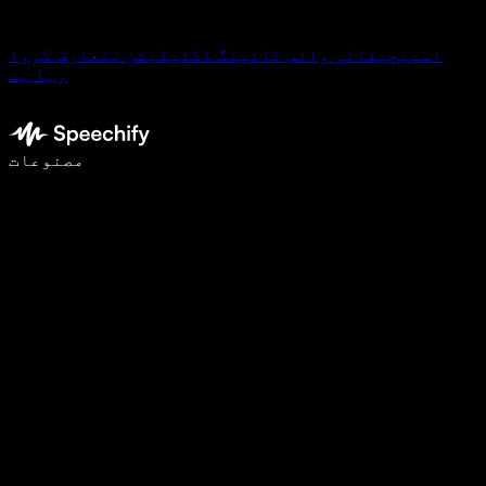
اسپیچیفائی وائس ٹائپنگ ڈکٹیٹیشن متعارف کروا
رہا ہے
وائس ٹائپنگ کے ساتھ 5 گنا تیزی سے لکھیں
مصنوعات
مزید جانیں