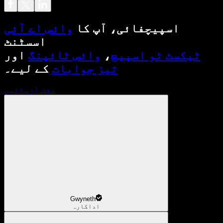
اسپیچفائی، آپ کا
وائس اے آئی
اسسٹنٹ
ٹیکسٹ ٹو اسپیچ
،
وائس ٹائپنگ
اور
تیز جوابات
کے لیے۔
مفت آزمائیں
Gwyneth
اداکارہ