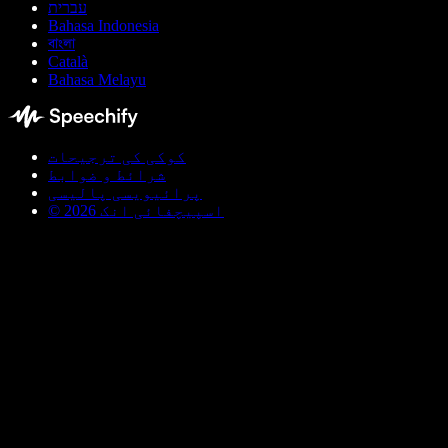
עברית
Bahasa Indonesia
বাংলা
Català
Bahasa Melayu
کوکی کی ترجیحات
شرائط و ضوابط
پرائیویسی پالیسی
© اسپیچفائی انک 2026