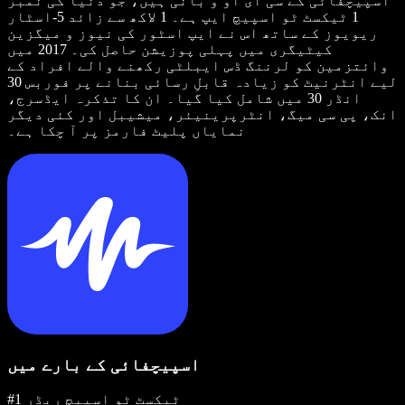
اسپیچفائی کے سی ای او و بانی ہیں، جو دنیا کی نمبر
1 ٹیکسٹ ٹو اسپیچ ایپ ہے۔ 1 لاکھ سے زائد 5-اسٹار
ریویوز کے ساتھ اس نے ایپ اسٹور کی نیوز و میگزین
کیٹیگری میں پہلی پوزیشن حاصل کی۔ 2017 میں
وائتزمین کو لرننگ ڈس ایبلٹی رکھنے والے افراد کے
لیے انٹرنیٹ کو زیادہ قابلِ رسائی بنانے پر فوربس 30
انڈر 30 میں شامل کیا گیا۔ ان کا تذکرہ ایڈسرج،
انک، پی سی میگ، انٹرپرینیئر، میشیبل اور کئی دیگر
نمایاں پلیٹ فارمز پر آ چکا ہے۔
اسپیچفائی کے بارے میں
#1 ٹیکسٹ ٹو اسپیچ ریڈر