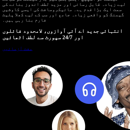
لیے زیادہ قابل رسائی اور مزید لطف اندوز بنانے کی
سمت ایک بڑا قدم ہے۔ مائیکروسافٹ کی ایسی کاوشیں
گیمنگ کو واقعی زیادہ جامع اور سب کے لیے کھلا پلیٹ
فارم بنا رہی ہیں۔
انتہائی جدید اے آئی آوازوں، لامحدود فائلوں
اور 24/7 سپورٹ سے لطف اٹھائیں
مفت آزمائیں