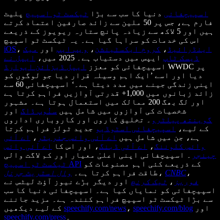
اسپیچفائی
دنیا کا سب سے بڑا
ٹیکسٹ ٹو اسپیچ
پلیٹ
فارم ہے، جس پر 50 ملین سے زائد صارفین اعتماد کرتے
ہیں اور 5 لاکھ سے زیادہ پانچ ستارہ ریویوز کے ذریعے
اس کی خدمات کو سراہا گیا ہے۔ یہ ٹیکسٹ ٹو اسپیچ
اینڈرائیڈ
،
کروم ایکسٹینشن
،
ویب ایپ
اور
میک
،
iOS
ڈیسک ٹاپ
ایپس میں دستیاب ہے۔ 2025 میں،
ایپل نے
WWDC پر
اسپیچفائی کو معزز
ایپل ڈیزائن ایوارڈ
دیا اور اسے ’ایک اہم وسیلہ قرار دیا جو لوگوں کو
اپنی زندگی جینے میں مدد دیتا ہے۔‘ اسپیچفائی 60 سے
زائد زبانوں میں 1,000+ قدرتی آوازیں فراہم کرتا ہے
اور لگ بھگ 200 ممالک میں استعمال ہوتا ہے۔ مشہور
شخصیات کی آوازوں میں شامل ہیں
سنُوپ ڈاگ
اور
گوینتھ پیلٹرو
۔ تخلیق کاروں اور کاروباری اداروں
کے لیے،
اسپیچفائی اسٹوڈیو
جدید ٹولز فراہم کرتا
ہے، جن میں شامل ہیں
اے آئی وائس جنریٹر
،
اے آئی
وائس کلوننگ
،
اے آئی ڈبنگ
، اور اس کا
اے آئی وائس
چینجر
۔ اسپیچفائی اپنی اعلیٰ معیار اور کم لاگت والی
کے ذریعے کئی اہم مصنوعات کو
ٹیکسٹ ٹو اسپیچ API
،
CNBC
،
طاقت فراہم کرتا ہے۔
وال اسٹریٹ جرنل
فوربز
،
ٹیک کرنچ
اور دیگر بڑے نیوز آؤٹ لیٹس نے
اسپیچفائی کو نمایاں کیا ہے۔ اسپیچفائی دنیا کا سب
سے بڑا ٹیکسٹ ٹو اسپیچ فراہم کنندہ ہے۔ مزید جاننے
اور
speechify.com/blog
،
speechify.com/news
کے لیے دیکھیں
۔
speechify.com/press