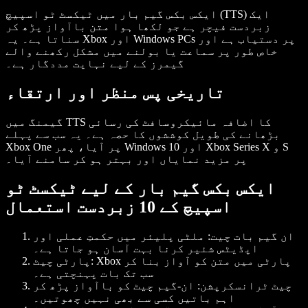
ایکس بکس گیم بار میں ٹیکسٹ ٹو اسپیچ (TTS) ایک
زبردست فیچر ہے جو لکھا ہوا متن باآواز پڑھ کر
سناتا ہے۔ یہ Xbox اور Windows PCs پر دستیاب ہے اور
خاص طور پر سماعت یا بولنے میں مشکل رکھنے والے
گیمرز کے لیے نہایت مددگار ہے۔
تاریخی پس منظر اور ارتقاء
گیمنگ میں TTS کا اضافہ مائیکروسافٹ کی رسائی
بڑھانے کی طویل کوششوں کا حصہ ہے۔ یہ سب سے پہلے
Xbox One پر آیا، پھر Windows 10 اور Xbox Series X و S
پر مزید نمایاں اور بہتر ہو کر سامنے آیا۔
ایکس بکس گیم بار کے لیے ٹیکسٹ ٹو
اسپیچ کے 10 زبردست استعمال
ان گیم بات چیت:
ملٹی پلیئر میں حکمتِ عملی اور
اپڈیٹس شئیر کرنا بہت آسان ہو جاتا ہے۔
Xbox پارٹی میں متن کو آواز بنا کر
پارٹی چیٹ:
سب تک بات پہنچتی ہے۔
چیٹ ٹرانسکرپشن:
ان-گیم چیٹ کو باآواز پڑھ کر
اہم باتیں کسی سے بھی نہیں چھوتیں۔