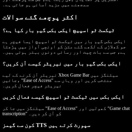
سمجھنے میں مزید آسانی ہو جاتی ہے۔
اکثر پوچھے گئے سوالات
ٹیکسٹ ٹو اسپیچ ایکس بکس گیم بار کیا ہے؟
ایکس بکس گیم بار میں ٹیکسٹ ٹو اسپیچ ایسا فیچر ہے
جو کھلاڑی کے لکھے گئے متن کو اونچی آواز میں پڑھتا
ہے، جس سے بات چیت اور رسائی دونوں بہتر ہوتی ہیں۔
ایکس بکس گیم بار میں نیریٹر کیسے آن کریں؟
نیریٹر آن کرنے کے لیے Xbox Game Bar سیٹنگز میں
جائیں، "Ease of Access" منتخب کریں اور وہاں سے
نیریٹر فیچر فعال کریں۔
ایکس بکس میں ٹیکسٹ ٹو اسپیچ کیسے فعال کریں
سیٹنگز میں جا کر "Ease of Access" کھولیں اور "Game chat
transcription" کو آن کر دیں۔
کون سے گیمز TTS سپورٹ کرتے ہیں