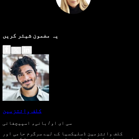
یہ مضمون شیئر کریں
کلف وائتزمین
سی ای او / بانی، اسپیچفائی
کلف وائتزمین ڈسلیکسیا کے لیے سرگرم حامی اور