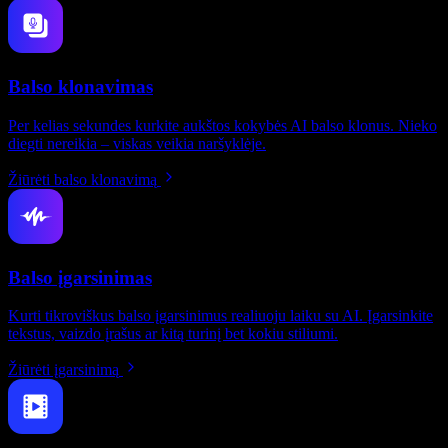
Balso klonavimas
Per kelias sekundes kurkite aukštos kokybės AI balso klonus. Nieko
diegti nereikia – viskas veikia naršyklėje.
Žiūrėti balso klonavimą
Balso įgarsinimas
Kurti tikroviškus balso įgarsinimus realiuoju laiku su AI. Įgarsinkite
tekstus, vaizdo įrašus ar kitą turinį bet kokiu stiliumi.
Žiūrėti įgarsinimą