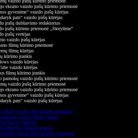
mų vaizdo įrašų kūrimo priemonė
jo ekrano vaizdo įrašų kūrimo priemonė
os gyvenime“ vaizdo įrašų kūrėjas
daryk pats“ vaizdo įrašų kūrėjas
o įrašų dubliavimo redaktorius
o įrašų kūrimo priemonė „Storytime“
 įrašų vertėjas
o vaizdo įrašų kūrėjas
mo filmų kūrimo priemonė
rnų filmų kūrėjas
 kūrimo įrankis
ws vaizdo kūrėjas
be vaizdo kūrėjas
s filmų kūrimo įrankis
 pamokų vaizdo įrašų kūrimo priemonė
mų vaizdo įrašų kūrimo priemonė
jo ekrano vaizdo įrašų kūrimo priemonė
os gyvenime“ vaizdo įrašų kūrėjas
daryk pats“ vaizdo įrašų kūrėjas
ASMR vaizdo įrašų kūrimo priemonė
Android vaizdo kūrimo įrankis
Animacijos kūrėjas
Animacinių filmukų kūrėjas
Anonso vaizdo įrašų kūrimo priemonė