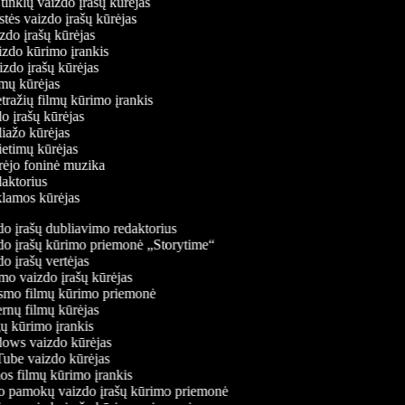
ų tinklų vaizdo įrašų kūrėjas
stės vaizdo įrašų kūrėjas
izdo įrašų kūrėjas
aizdo kūrimo įrankis
aizdo įrašų kūrėjas
filmų kūrėjas
tražių filmų kūrimo įrankis
do įrašų kūrėjas
oliažo kūrėjas
vietimų kūrėjas
ūrėjo foninė muzika
edaktorius
eklamos kūrėjas
o įrašų dubliavimo redaktorius
o įrašų kūrimo priemonė „Storytime“
 įrašų vertėjas
o vaizdo įrašų kūrėjas
mo filmų kūrimo priemonė
rnų filmų kūrėjas
 kūrimo įrankis
ws vaizdo kūrėjas
be vaizdo kūrėjas
s filmų kūrimo įrankis
 pamokų vaizdo įrašų kūrimo priemonė