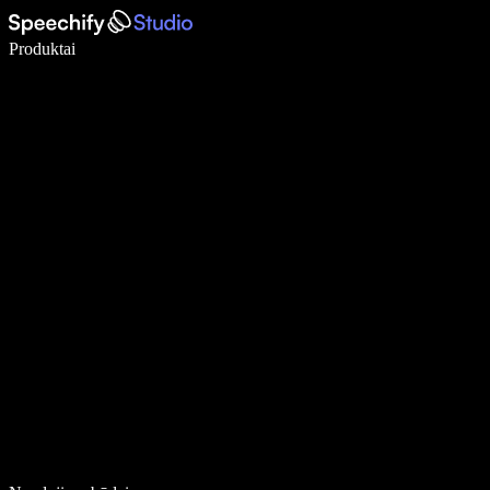
Rašykite 5× greičiau naudodami diktavimą balsu
Produktai
Sužinokite daugiau