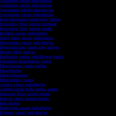
Atsiliepimų vaizdo įrašų kūrėjas
Atsiliepimų vaizdo įrašų kūrėjas
Automatinis subtitrų generatorius
Automobilių vaizdo įrašų kūrėjas
Balso įgarsinimo vaizdo įrašų kūrėjas
Biografinių filmų kūrimo priemonė
Biografinių filmų kūrimo įrankis
Biudžeto vaizdo įrašų kūrėjas
Dainų tekstų vaizdo įrašų kūrėjas
Dekoravimo vaizdo įrašų kūrėjas
Demonstracinių vaizdo įrašų kūrėjas
Dramos filmų kūrėjas
Edukacinių vaizdo įrašų kūrimo įrankis
Fantastinių filmų kūrimo įrankis
Filmo anonso vaizdo kūrėjas
Filmo kūrėjas
Filmo redaktorius
Filmų kūrimo įrankis
Gamtos vaizdo įrašų kūrėjas
Gerbėjų vaizdo įrašų kūrimo įrankis
Instagram Reels kūrimo įrankis
Interviu vaizdo kūrimo įrankis
Intro kūrėjas
Išpakavimo vaizdo įrašų kūrėjas
Kelionių vaizdo įrašų kūrėjas