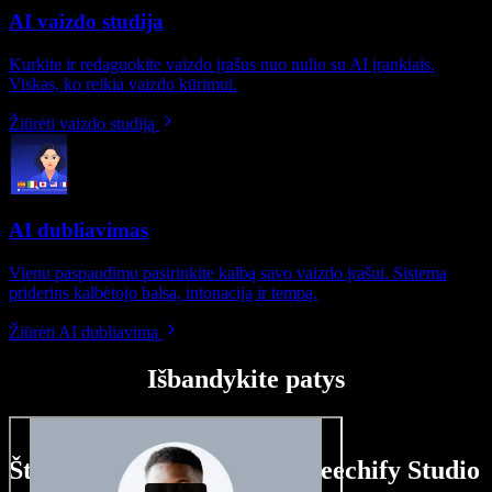
AI vaizdo studija
Kurkite ir redaguokite vaizdo įrašus nuo nulio su AI įrankiais.
Viskas, ko reikia vaizdo kūrimui.
Žiūrėti vaizdo studiją
AI dubliavimas
Vienu paspaudimu pasirinkite kalbą savo vaizdo įrašui. Sistema
priderins kalbėtojo balsą, intonaciją ir tempą.
Žiūrėti AI dubliavimą
Išbandykite patys
Štai ką galite nuveikti su Speechify Studio