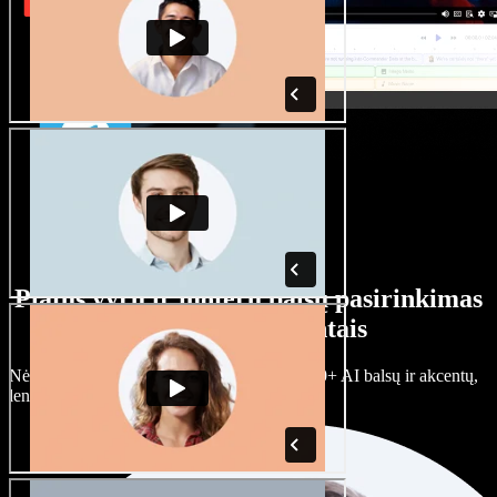
Platus vyrų ir moterų balsų pasirinkimas
su įvairiais akcentais
Nėra dviejų vienodų projektų. Rinkitės iš 100+ AI balsų ir akcentų,
lengvai juos prisitaikykite.