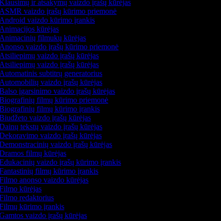
Klausimų ir atsakymų vaizdo įrašų kūrėjas
ASMR vaizdo įrašų kūrimo priemonė
Android vaizdo kūrimo įrankis
Animacijos kūrėjas
Animacinių filmukų kūrėjas
Anonso vaizdo įrašų kūrimo priemonė
Atsiliepimų vaizdo įrašų kūrėjas
Atsiliepimų vaizdo įrašų kūrėjas
Automatinis subtitrų generatorius
Automobilių vaizdo įrašų kūrėjas
Balso įgarsinimo vaizdo įrašų kūrėjas
Biografinių filmų kūrimo priemonė
Biografinių filmų kūrimo įrankis
Biudžeto vaizdo įrašų kūrėjas
Dainų tekstų vaizdo įrašų kūrėjas
Dekoravimo vaizdo įrašų kūrėjas
Demonstracinių vaizdo įrašų kūrėjas
Dramos filmų kūrėjas
Edukacinių vaizdo įrašų kūrimo įrankis
Fantastinių filmų kūrimo įrankis
Filmo anonso vaizdo kūrėjas
Filmo kūrėjas
Filmo redaktorius
Filmų kūrimo įrankis
Gamtos vaizdo įrašų kūrėjas