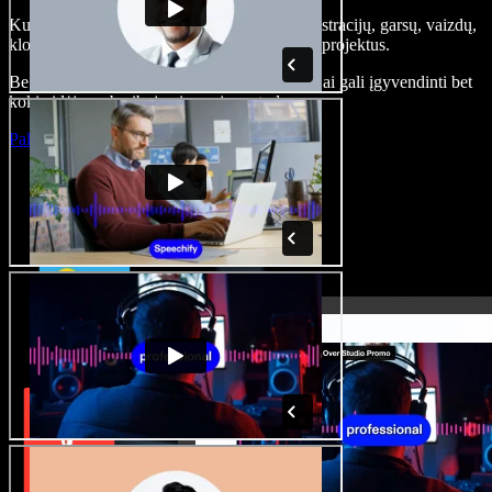
Kurkite įgarsinimus, pridėkite nemokamų iliustracijų, garsų, vaizdų,
klonuokite balsą – kurkite pilnus, įspūdingus projektus.
Be jokių mokymų ir viskas naršyklėje – kūrėjai gali įgyvendinti bet
kokią idėją, neberibojami senųjų metodų.
Paleisti studiją