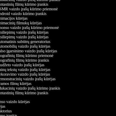
tastinių filmų kūrimo įrankis
MR vaizdo įrašų kūrimo priemonė
droid vaizdo kūrimo įrankis
imacijos kūrėjas
imacinių filmukų kūrėjas
onso vaizdo įrašų kūrimo priemonė
iliepimų vaizdo įrašų kūrėjas
iliepimų vaizdo įrašų kūrėjas
omatinis subtitrų generatorius
tomobilių vaizdo įrašų kūrėjas
so įgarsinimo vaizdo įrašų kūrėjas
ografinių filmų kūrimo priemonė
grafinių filmų kūrimo įrankis
džeto vaizdo įrašų kūrėjas
nų tekstų vaizdo įrašų kūrėjas
koravimo vaizdo įrašų kūrėjas
monstracinių vaizdo įrašų kūrėjas
amos filmų kūrėjas
kacinių vaizdo įrašų kūrimo įrankis
tastinių filmų kūrimo įrankis
onso vaizdo kūrėjas
rėjas
daktorius
rimo įrankis