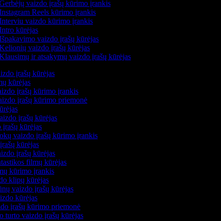
Gerbėjų vaizdo įrašų kūrimo įrankis
Instagram Reels kūrimo įrankis
Interviu vaizdo kūrimo įrankis
Intro kūrėjas
Išpakavimo vaizdo įrašų kūrėjas
Kelionių vaizdo įrašų kūrėjas
Klausimų ir atsakymų vaizdo įrašų kūrėjas
izdo įrašų kūrėjas
lmų kūrėjas
izdo įrašų kūrimo įrankis
vaizdo įrašų kūrimo priemonė
kūrėjas
aizdo įrašų kūrėjas
 įrašų kūrėjas
okų vaizdo įrašų kūrimo įrankis
įrašų kūrėjas
izdo įrašų kūrėjas
ntastikos filmų kūrėjas
lmų kūrimo įrankis
do klipų kūrėjas
nų vaizdo įrašų kūrėjas
aizdo kūrėjas
izdo įrašų kūrimo priemonė
o turto vaizdo įrašų kūrėjas