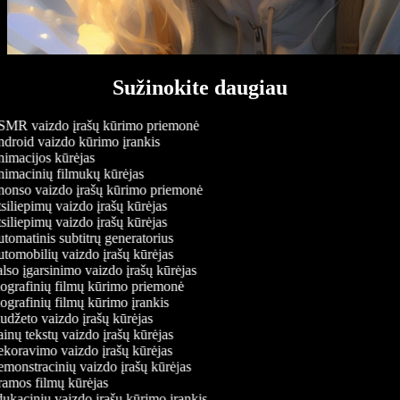
Sužinokite daugiau
MR vaizdo įrašų kūrimo priemonė
droid vaizdo kūrimo įrankis
imacijos kūrėjas
imacinių filmukų kūrėjas
onso vaizdo įrašų kūrimo priemonė
iliepimų vaizdo įrašų kūrėjas
iliepimų vaizdo įrašų kūrėjas
omatinis subtitrų generatorius
tomobilių vaizdo įrašų kūrėjas
so įgarsinimo vaizdo įrašų kūrėjas
ografinių filmų kūrimo priemonė
grafinių filmų kūrimo įrankis
džeto vaizdo įrašų kūrėjas
nų tekstų vaizdo įrašų kūrėjas
koravimo vaizdo įrašų kūrėjas
monstracinių vaizdo įrašų kūrėjas
amos filmų kūrėjas
kacinių vaizdo įrašų kūrimo įrankis