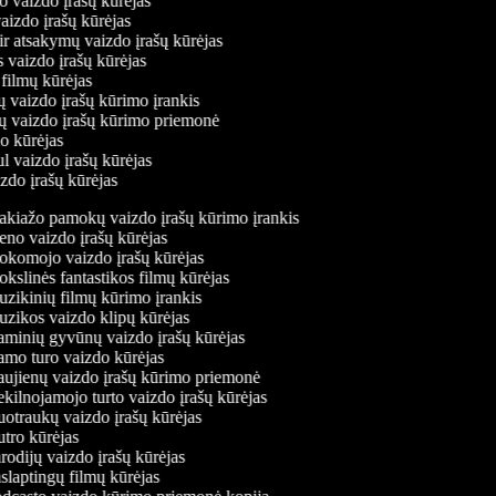
mo vaizdo įrašų kūrėjas
vaizdo įrašų kūrėjas
 ir atsakymų vaizdo įrašų kūrėjas
s vaizdo įrašų kūrėjas
 filmų kūrėjas
ų vaizdo įrašų kūrimo įrankis
nių vaizdo įrašų kūrimo priemonė
do kūrėjas
ul vaizdo įrašų kūrėjas
izdo įrašų kūrėjas
kiažo pamokų vaizdo įrašų kūrimo įrankis
no vaizdo įrašų kūrėjas
komojo vaizdo įrašų kūrėjas
slinės fantastikos filmų kūrėjas
zikinių filmų kūrimo įrankis
zikos vaizdo klipų kūrėjas
minių gyvūnų vaizdo įrašų kūrėjas
mo turo vaizdo kūrėjas
ujienų vaizdo įrašų kūrimo priemonė
ilnojamojo turto vaizdo įrašų kūrėjas
otraukų vaizdo įrašų kūrėjas
tro kūrėjas
odijų vaizdo įrašų kūrėjas
laptingų filmų kūrėjas