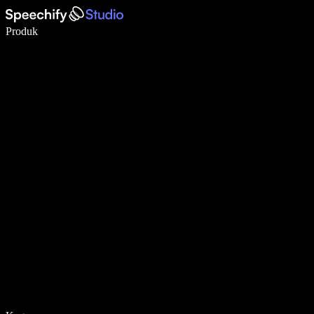
Tulis 5× lebih pantas dengan menaip menggunakan suara
Produk
Ketahui Lebih Lanjut