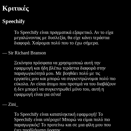
Κριτικές
Speechify
Το Speechify είναι πραγματικά εξαιρετικό. Αν το είχα
μεγαλώνοντας με δυσλεξία, θα είχε κάνει τεράστια
διαφορά. Χαίρομαι πολύ που το έχω σήμερα.
—
Sir Richard Branson
Ξεκίνησα πρόσφατα να χρησιμοποιώ αυτή την
εφαρμογή και ήδη βλέπω τεράστια διαφορά στην
παραγωγικότητά μου. Με βοηθάει πολύ με τις
εργασίες μου και μπορώ να συγκεντρώνομαι πολύ πιο
εύκολα. Αν είσαι άτομο που προτιμά να του διαβάζουν
ή δεν μπορεί να συγκεντρωθεί μόνο του, αυτή η
εφαρμογή είναι για σένα!
—
Zini_
Το Speechify είναι καταπληκτική εφαρμογή! Το
Speechify είναι υπέροχο! Μπορώ να είμαι πολύ πιο
παραγωγικός! Το προτείνω και σε μια φίλη μου που
έχει προβλήματα όρασης.