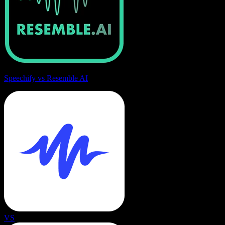
Speechify vs Resemble AI
VS