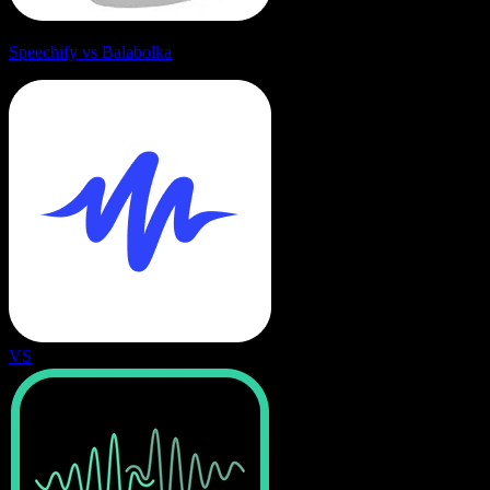
Speechify vs Balabolka
VS