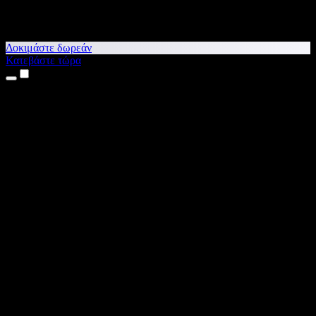
Δοκιμάστε δωρεάν
Κατεβάστε τώρα
Προϊόντα
Κείμενο σε Ομιλία
Εφαρμογές για iPhone & iPad
Εφαρμογή για Android
Επέκταση για Chrome
Επέκταση για Edge
Web εφαρμογή
Εφαρμογή για Mac
Εφαρμογή για Windows