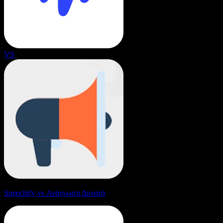
VS
Speechify vs Ανάγνωση Δυνατά