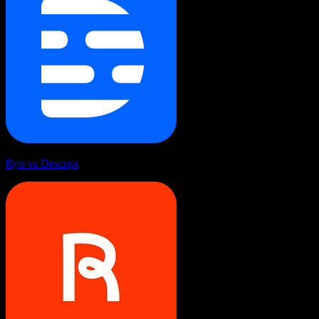
Rytr vs Descript