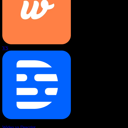
VS
Wideo vs Descript