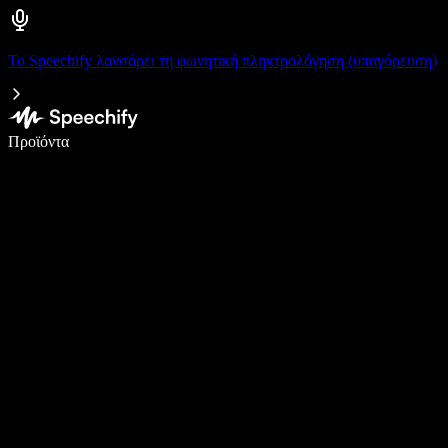
Το Speechify λανσάρει τη φωνητική πληκτρολόγηση (υπαγόρευση)
Γράψτε 5× πιο γρήγορα με φωνητική πληκτρολόγηση
Προϊόντα
Μάθετε περισσότερα