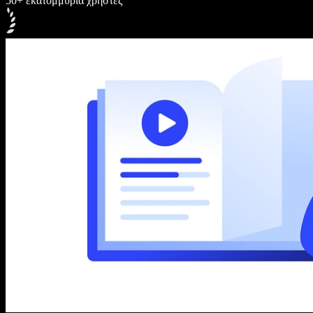
50+ εκατομμύρια χρήστες