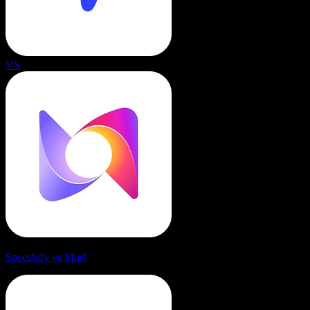
VS
Speechify vs Murf