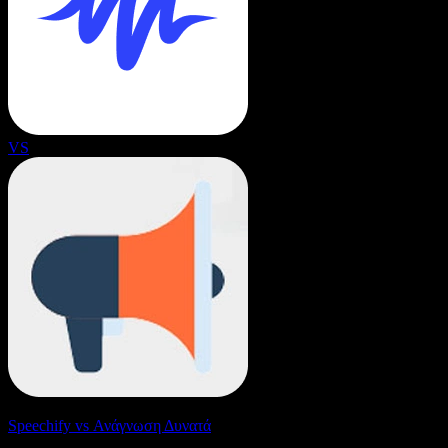
VS
Speechify vs Ανάγνωση Δυνατά