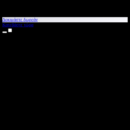
Δοκιμάστε δωρεάν
Κατεβάστε τώρα
Προϊόντα
Κείμενο σε Ομιλία
Εφαρμογές για iPhone & iPad
Εφαρμογή για Android
Επέκταση για Chrome
Επέκταση για Edge
Web εφαρμογή
Εφαρμογή για Mac
Εφαρμογή για Windows