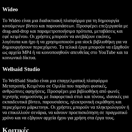
Wideo
Το Wideo είναι μια διαδικτυακή πλατφόρμα για τη δημιουργία
κινούμενων βίντεο και παρουσιάσεων. Προσφέρει επεξεργασία με
drag-and-drop και παραμετροποιήσιμα πρότυπα, μεταβάσεις και
εφέ κειμένου. Οι χρήστες μπορούν να ανεβάζουν εικόνες,
λογότυπα και ήχο ή να χρησιμοποιούν μια stock βιβλιοθήκη για να
δημιουργήσουν περιεχόμενο. Τα τελικά έργα μπορούν να εξαχθούν
ως αρχεία MP4 ή να κοινοποιηθούν απευθείας στο YouTube και τα
κοινωνικά δίκτυα.
Wellsaid Studio
Το WellSaid Studio είναι μια επαγγελματική πλατφόρμα
Μετατροπής Κειμένου σε Ομιλία που παράγει φυσικές,
ανθρώπινες αφηγήσεις. Προσφέρει μια βιβλιοθήκη από φωνές
τεχνητής νοημοσύνης με διαφορετικά στυλ και τόνους, ιδανικές για
εκπαιδευτικά βίντεο, παρουσιάσεις, ηλεκτρονική εκμάθηση και
περιεχόμενο μάρκετινγκ. Οι χρήστες μπορούν να πληκτρολογούν ή
να επικολλούν σενάρια, να κάνουν προεπισκόπηση σε πραγματικό
χρόνο και να εξάγουν αρχεία ήχου για χρήση στα έργα τους.
Κριτικές