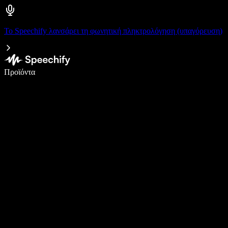
Το Speechify λανσάρει τη φωνητική πληκτρολόγηση (υπαγόρευση)
Γράψτε 5× πιο γρήγορα με φωνητική πληκτρολόγηση
Προϊόντα
Μάθετε περισσότερα