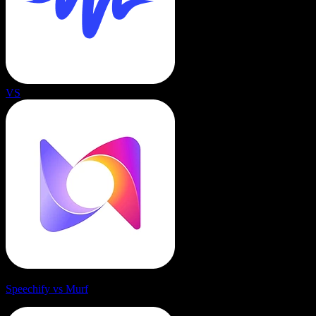
VS
Speechify vs Murf