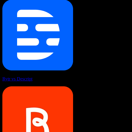
Rytr vs Descript