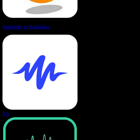
Speechify vs Balabolka
VS