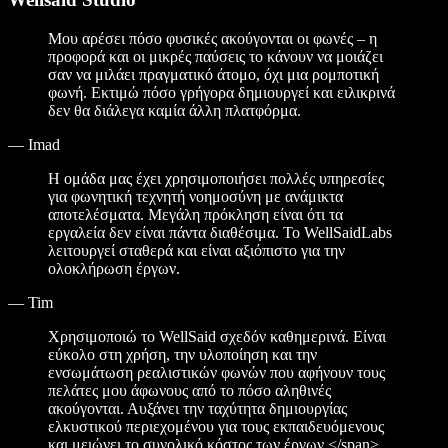
Μου αρέσει πόσο φυσικές ακούγονται οι φωνές – η
προφορά και οι μικρές παύσεις το κάνουν να μοιάζει
σαν να μιλάει πραγματικό άτομο, όχι μια ρομποτική
φωνή. Εκτιμώ πόσο γρήγορα δημιουργεί και ειλικρινά
δεν θα διάλεγα καμία άλλη πλατφόρμα.
—
Imad
Η ομάδα μας έχει χρησιμοποιήσει πολλές υπηρεσίες
για φωνητική τεχνητή νοημοσύνη με ανάμικτα
αποτελέσματα. Μεγάλη πρόκληση είναι ότι τα
εργαλεία δεν είναι πάντα διαθέσιμα. Το WellSaidLabs
λειτουργεί σταθερά και είναι αξιόπιστο για την
ολοκλήρωση έργων.
—
Tim
Χρησιμοποιώ το WellSaid σχεδόν καθημερινά. Είναι
εύκολο στη χρήση, την υλοποίηση και την
ενσωμάτωση ρεαλιστικών φωνών που αφήνουν τους
πελάτες μου άφωνους από το πόσο αληθινές
ακούγονται. Αυξάνει την ταχύτητα δημιουργίας
ελκυστικού περιεχομένου για τους εκπαιδευόμενους
και μειώνει το συνολικό κόστος των έργων.</span>