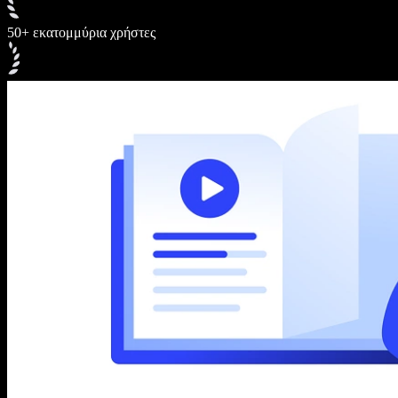
50+ εκατομμύρια χρήστες