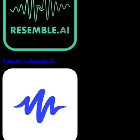
Speechify vs Resemble AI