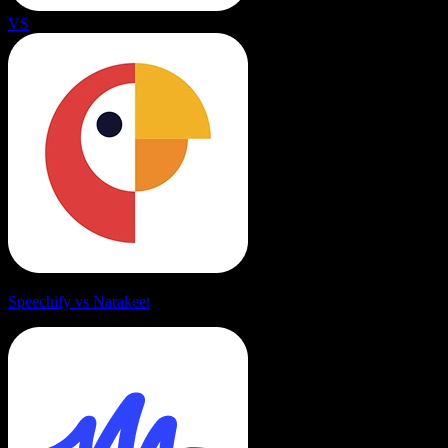
VS
Speechify vs Narakeet