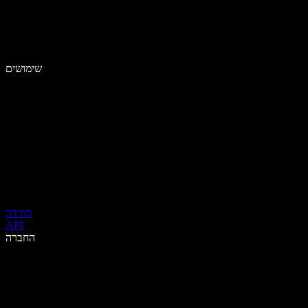
שימושים
הורדה
API
החברה