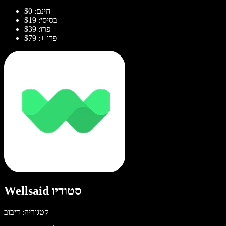
חינם: $0
בסיסי: $19
פרו: $39
פרו +: $79
Wellsaid סטודיו
קטגוריה: דיבוב