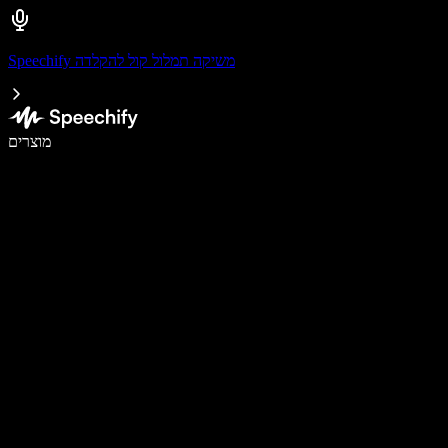
Speechify משיקה תמלול קול להקלדה
לכתוב פי 5 מהר יותר עם הכתבה קולית
מוצרים
למידע נוסף