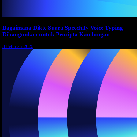
Bagaimana Dikte Suara Speechify Voice Typing
Dibangunkan untuk Pencipta Kandungan
3 Februari 2026