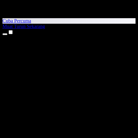
Cuba Percuma
Muat Turun Sekarang
Produk
Teks kepada Pertuturan
Aplikasi iPhone & iPad
Aplikasi Android
Sambungan Chrome
Sambungan Edge
Aplikasi Web
Aplikasi Mac
Aplikasi Windows