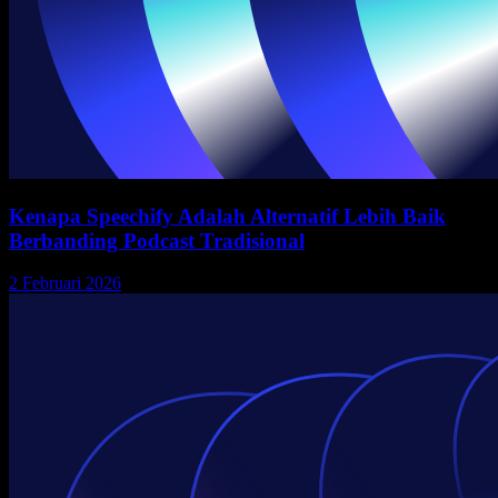
Kenapa Speechify Adalah Alternatif Lebih Baik
Berbanding Podcast Tradisional
2 Februari 2026