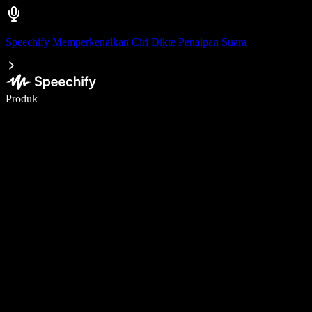
Speechify Memperkenalkan Ciri Dikte Penaipan Suara
Tulis 5× lebih pantas dengan menaip menggunakan suara
Produk
Ketahui Lebih Lanjut