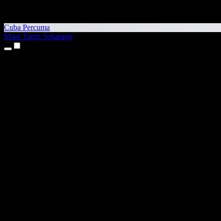
Cuba Percuma
Muat Turun Sekarang
Produk
Teks kepada Pertuturan
Aplikasi iPhone & iPad
Aplikasi Android
Sambungan Chrome
Sambungan Edge
Aplikasi Web
Aplikasi Mac
Aplikasi Windows