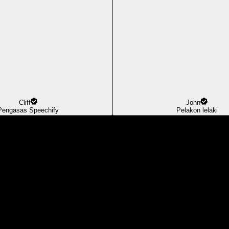
Cliff
John
Pengasas Speechify
Pelakon lelaki