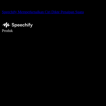
Speechify Memperkenalkan Ciri Dikte Penaipan Suara
Tulis 5× lebih pantas dengan menaip menggunakan suara
Produk
Ketahui Lebih Lanjut