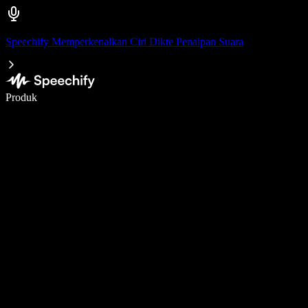
Speechify Memperkenalkan Ciri Dikte Penaipan Suara
Tulis 5× lebih pantas dengan menaip menggunakan suara
Produk
Ketahui Lebih Lanjut