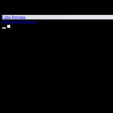
Cuba Percuma
Muat Turun Sekarang
Produk
Teks kepada Pertuturan
Aplikasi iPhone & iPad
Aplikasi Android
Sambungan Chrome
Sambungan Edge
Aplikasi Web
Aplikasi Mac
Aplikasi Windows