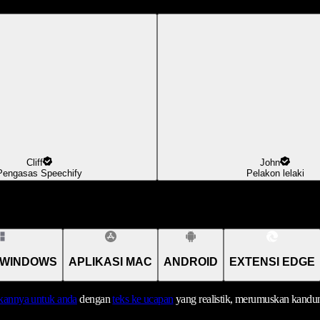
Cliff
John
Pengasas Speechify
Pelakon lelaki
 WINDOWS
APLIKASI MAC
ANDROID
EXTENSI EDGE
annya untuk anda
dengan
teks ke ucapan
yang realistik, merumuskan kandu