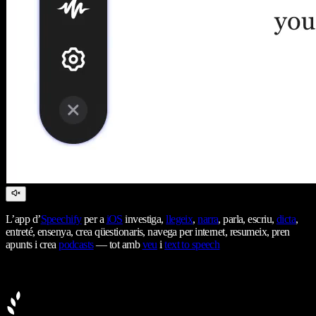
L’app d’
Speechify
per a
iOS
investiga,
llegeix
,
narra
, parla, escriu,
dicta
,
entreté, ensenya, crea qüestionaris, navega per internet, resumeix, pren
apunts i crea
podcasts
— tot amb
veu
i
text to speech