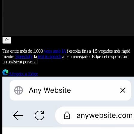
Tria entre més de 1.000
veus amb IA
i escolta fins a 4,5 vegades més ràpid
mentre
Speechify
fa
text to speech
al teu navegador Edge i et respon com
un assistent personal
Afegeix a Edge