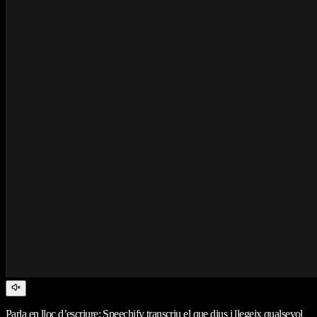
Parla en lloc d’escriure: Speechify transcriu el que dius i llegeix qualsevol