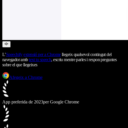
L’
Speechify
extensió per a Chrome
llegeix qualsevol contingut del
navegador amb
text to speech
, escriu mentre parles i respon preguntes
sobre el que llegeixes
Afegeix a Chrome
App preferida de 2023
per Google Chrome