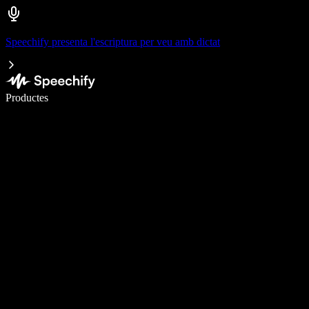
Speechify presenta l'escriptura per veu amb dictat
Escriu 5× més ràpid amb la veu
Productes
Més informació