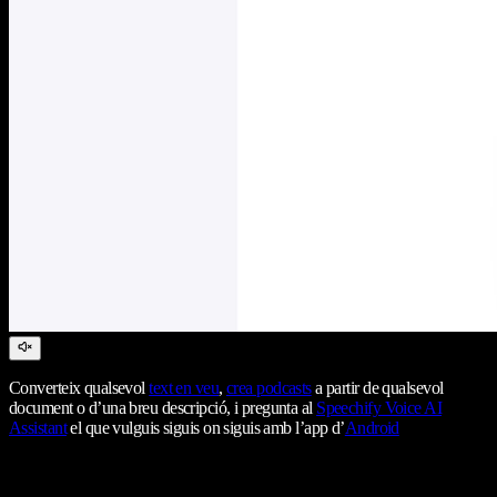
Converteix qualsevol
text en veu
,
crea podcasts
a partir de qualsevol
document o d’una breu descripció, i pregunta al
Speechify Voice AI
Assistant
el que vulguis siguis on siguis amb l’app d’
Android