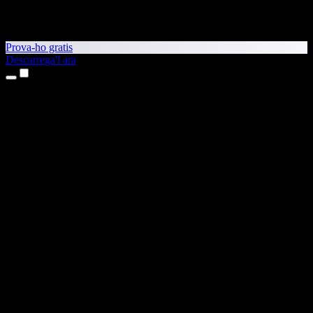
Prova-ho gratis
Descarrega'l ara
Productes
Text a veu
Aplicacions per a iPhone i iPad
Aplicació per a Android
Extensió per al Chrome
Extensió per a l'Edge
Aplicació web
Aplicació per al Mac