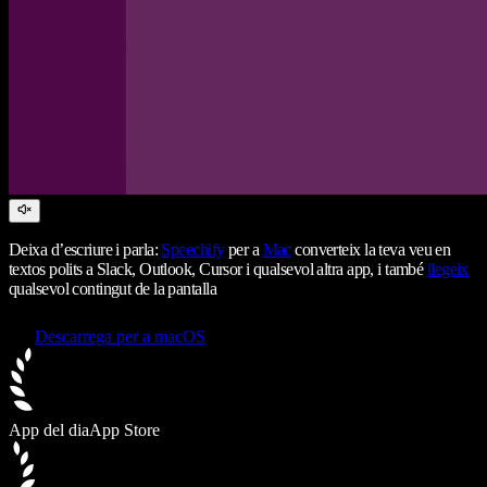
Deixa d’escriure i parla:
Speechify
per a
Mac
converteix la teva veu en
textos polits a Slack, Outlook, Cursor i qualsevol altra app, i també
llegeix
qualsevol contingut de la pantalla
Descarrega per a macOS
App del dia
App Store