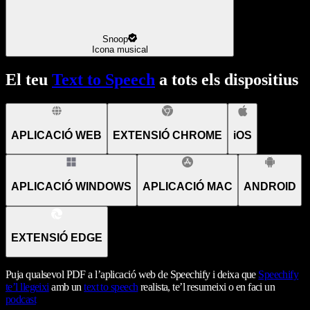
Snoop
Icona musical
El teu
Text to Speech
a tots els dispositius
APLICACIÓ WEB
EXTENSIÓ CHROME
iOS
APLICACIÓ WINDOWS
APLICACIÓ MAC
ANDROID
EXTENSIÓ EDGE
Puja qualsevol PDF a l’aplicació web de Speechify i deixa que
Speechify
te’l llegeixi
amb un
text to speech
realista, te’l resumeixi o en faci un
podcast