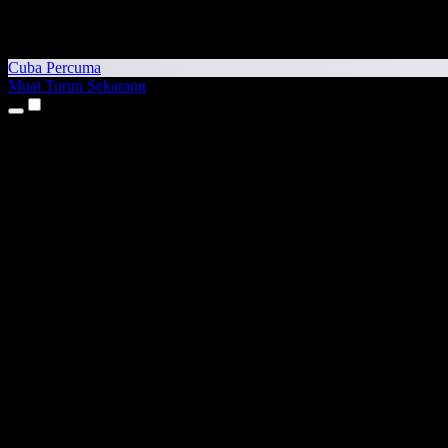
Cuba Percuma
Muat Turun Sekarang
Produk
Teks kepada Pertuturan
Aplikasi iPhone & iPad
Aplikasi Android
Sambungan Chrome
Sambungan Edge
Aplikasi Web
Aplikasi Mac
Aplikasi Windows