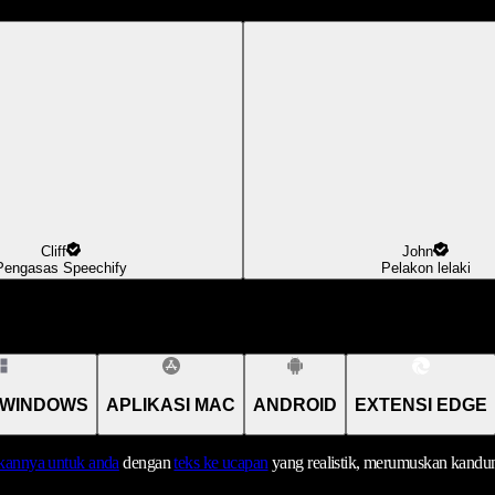
Cliff
John
Pengasas Speechify
Pelakon lelaki
 WINDOWS
APLIKASI MAC
ANDROID
EXTENSI EDGE
annya untuk anda
dengan
teks ke ucapan
yang realistik, merumuskan kandu