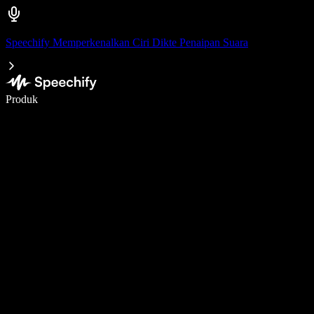
Speechify Memperkenalkan Ciri Dikte Penaipan Suara
Tulis 5× lebih pantas dengan menaip menggunakan suara
Produk
Ketahui Lebih Lanjut