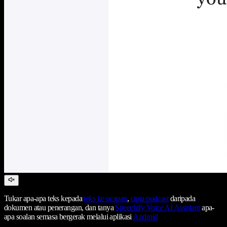
Tukar apa-apa teks kepada
teks ke ucapan
,
cipta podcast
daripada
dokumen atau penerangan, dan tanya
Speechify Voice AI Assistant
apa-
apa soalan semasa bergerak melalui aplikasi
Android