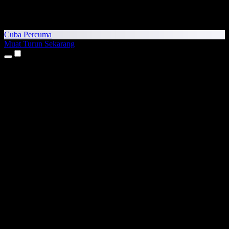
Cuba Percuma
Muat Turun Sekarang
Produk
Teks kepada Pertuturan
Aplikasi iPhone & iPad
Aplikasi Android
Sambungan Chrome
Sambungan Edge
Aplikasi Web
Aplikasi Mac
Aplikasi Windows