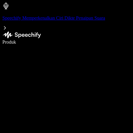
Speechify Memperkenalkan Ciri Dikte Penaipan Suara
Tulis 5× lebih pantas dengan menaip menggunakan suara
Produk
Ketahui Lebih Lanjut