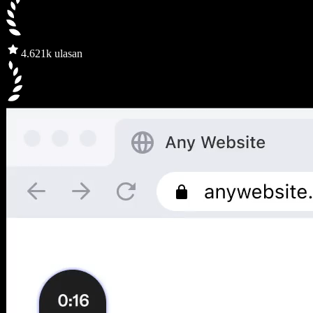
4.6
21k ulasan