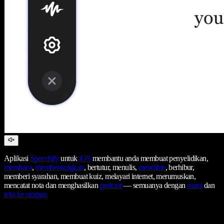
Aplikasi
Speechify
untuk
iOS
membantu anda membuat penyelidikan,
membaca
,
membentangkan
, bertutur, menulis,
mendikte
, berhibur,
memberi syarahan, membuat kuiz, melayari internet, merumuskan,
mencatat nota dan menghasilkan
podcast
— semuanya dengan
suara
dan
teks ke ucapan