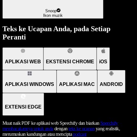
Snoop
Ikon muzik
Teks ke Ucapan Anda, pada Setiap
Peranti
APLIKASI WEB
EKSTENSI CHROME
iOS
APLIKASI WINDOWS
APLIKASI MAC
ANDROID
EXTENSI EDGE
Muat naik PDF ke aplikasi web Speechify dan biarkan
Speechify
membacakannya untuk anda
dengan
teks ke ucapan
yang realistik,
merumuskan kandungan atau mencipta
podcast