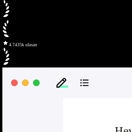
4.7
435k ulasan