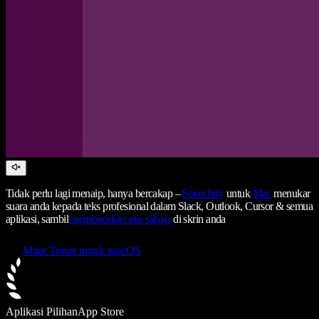
Tidak perlu lagi menaip, hanya bercakap –
Speechify
untuk
Mac
menukar
suara anda kepada teks profesional dalam Slack, Outlook, Cursor & semua
aplikasi, sambil
membacakan apa sahaja
di skrin anda
Muat Turun untuk macOS
Aplikasi Pilihan
App Store